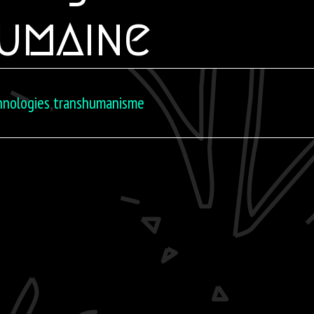
umaine
hnologies
,
transhumanisme