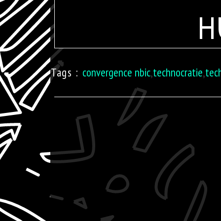
h
Tags :
convergence nbic
,
technocratie
,
tec