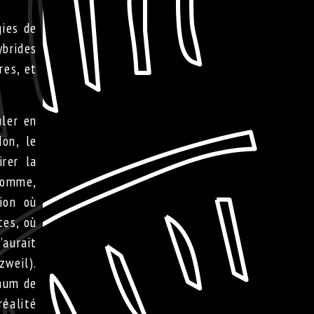
gies de
ybrides
res, et
ler en
Non, le
irer la
 homme,
ion où
tes, où
’aurait
zweil).
mmum de
réalité