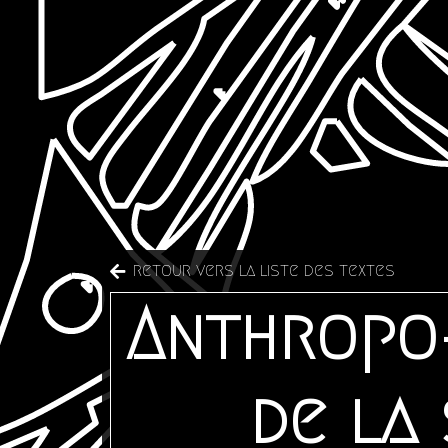
retour vers la liste des textes
Anthropo-
de la 