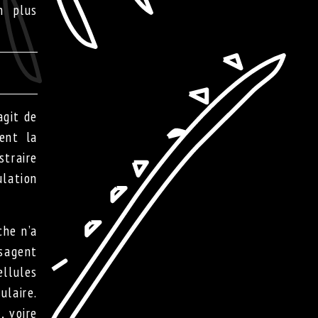
n plus
agit de
ent la
straire
ulation
che n’a
isagent
ellules
ulaire.
, voire