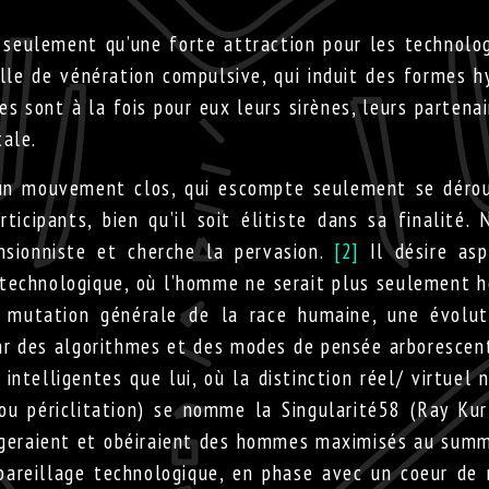
seulement qu’une forte attraction pour les technolo
lle de vénération compulsive, qui induit des formes h
s sont à la fois pour eux leurs sirènes, leurs partenai
tale.
 un mouvement clos, qui escompte seulement se dérou
icipants, bien qu’il soit élitiste dans sa finalité. 
ionniste et cherche la pervasion.
[2]
Il désire asp
 technologique, où l’homme ne serait plus seulement
 mutation générale de la race humaine, une évolut
par des algorithmes et des modes de pensée arborescen
ntelligentes que lui, où la distinction réel/ virtuel n
u périclitation) se nomme la Singularité58 (Ray Kur
iégeraient et obéiraient des hommes maximisés au su
pareillage technologique, en phase avec un coeur de 