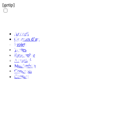
[getip]
MENU
Accueil
Oeuvres d’art
Projets
Textes
Biographie
Actualité
Multimédia
Concepts
Contact