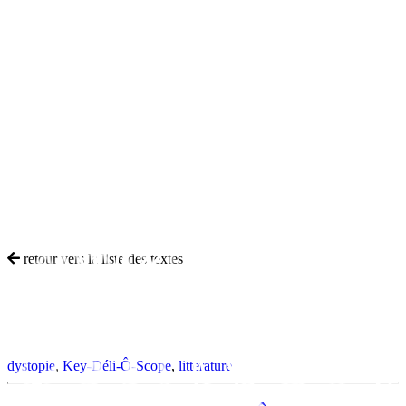
retour vers la liste des textes
Commentaire sur le Key-Déli-Ô-Scope
Tags :
dystopie
,
Key-Déli-Ô-Scope
,
littérature