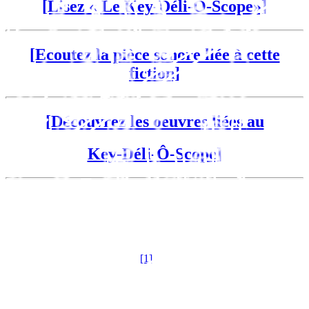
[Lisez « Le Key-Déli-Ô-Scope»]
[Ecoutez la pièce sonore liée à cette
fiction]
[Découvrez les oeuvres liées
au
Key-Déli-Ô-Scope]
La fiction dystopique présente de nombreux avantages, dont celui de
parler du présent. Comme le dit Maurice Renard en 1914, la
science-fiction permet de « pousser des incursions latérales sur les
flancs de la réalité, patrouiller en marge de la certitude, non pour
acquérir la connaissance du futur mais pour obtenir une meilleure
compréhension du présent
[1]
». Si d’apparence, les romans
dystopiques se déroulent dans des univers extravagants, dans des
contextes historiques éloignés ou farfelus, ils ont cette faculté
incroyable de dessiner les contours de nos sociétés actuelles. Les
idéologies, les conflits sociétaux, les découvertes scientifiques sont