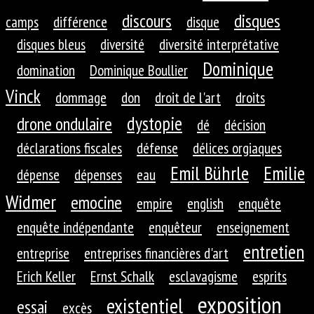
discours
disques
camps
différence
disque
disques bleus
diversité
diversité interprétative
Dominique
domination
Dominique Boullier
Vinck
dommage
don
droit de l'art
droits
dystopie
drone ondulaire
dé
décision
déclarations fiscales
défense
délices orgiaques
Emil Bührle
Emilie
dépense
dépenses
eau
Widmer
emocine
empire
english
enquête
enquête indépendante
enquêteur
enseignement
entretien
entreprise
entreprises financières d'art
Erich Keller
Ernst Schalk
esclavagisme
esprits
exposition
existentiel
essai
excès