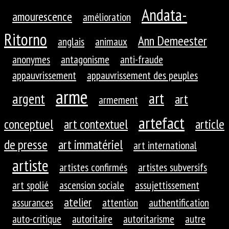
Andata-
amourescence
amélioration
Ritorno
Ann Demeester
anglais
animaux
anonymes
antagonisme
anti-fraude
appauvrissement
appauvrissement des peuples
arme
art
argent
art
armement
artefact
conceptuel
art contextuel
article
de presse
art immatériel
art international
artiste
artistes confirmés
artistes subversifs
art spolié
ascension sociale
assujettissement
atelier
assurances
attention
authentification
auto-critique
autoritaire
autoritarisme
autre