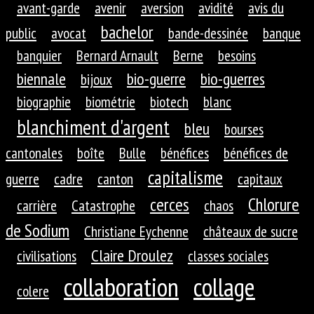
avant-garde
avenir
aversion
avidité
avis du
bachelor
public
avocat
bande-dessinée
banque
banquier
Bernard Arnault
Berne
besoins
biennale
bio-guerre
bio-guerres
bijoux
biographie
biométrie
biotech
blanc
blanchiment d'argent
bleu
bourses
cantonales
boîte
Bulle
bénéfices
bénéfices de
capitalisme
guerre
cadre
canton
capitaux
cerces
Chlorure
carrière
Catastrophe
chaos
de Sodium
Christiane Eychenne
châteaux de sucre
Claire Droulez
civilisations
classes sociales
collaboration
collage
colere