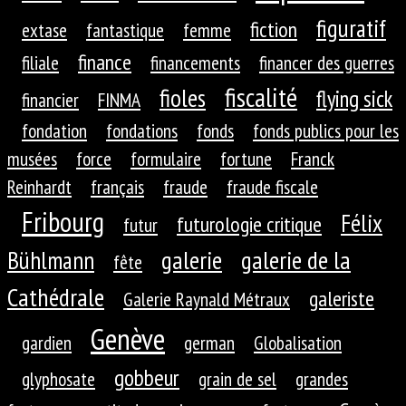
figuratif
fiction
extase
fantastique
femme
finance
filiale
financements
financer des guerres
fiscalité
fioles
flying sick
financier
FINMA
fondation
fondations
fonds
fonds publics pour les
musées
force
formulaire
fortune
Franck
Reinhardt
français
fraude
fraude fiscale
Fribourg
Félix
futurologie critique
futur
galerie
galerie de la
Bühlmann
fête
Cathédrale
galeriste
Galerie Raynald Métraux
Genève
gardien
german
Globalisation
gobbeur
glyphosate
grain de sel
grandes