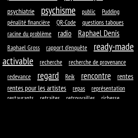
psychisme
psychiatrie
public
Pudding
pénalité financière
QR-Code
questions taboues
Raphael Denis
radio
racine du problème
ready-made
Raphael Gross
rapport d'enquête
activable
recherche
recherche de provenance
regard
rencontre
rentes
redevance
Reik
rentes pour les artistes
repas
représentation
restaurants
retraites
retrouvailles
richesse
roues dentées
roue dentée
rituel
robotique
rupture
réaction
réaction du public
réduction de
réfractions
réflexion
l'autre
régime
régime