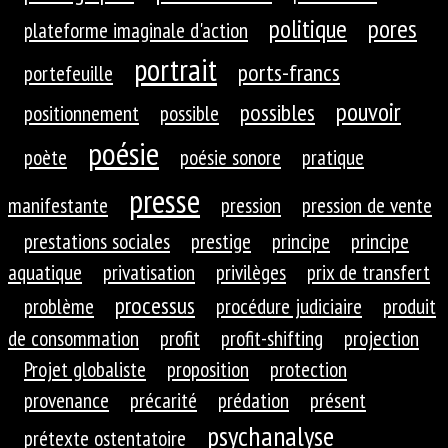
politique
pores
plateforme imaginale d'action
portrait
ports-francs
portefeuille
pouvoir
possibles
positionnement
possible
poésie
poète
poésie sonore
pratique
presse
manifestante
pression
pression de vente
prestations sociales
prestige
principe
principe
aquatique
privatisation
privilèges
prix de transfert
processus
problème
procédure judiciaire
produit
de consommation
profit
profit-shifting
projection
Projet globaliste
proposition
protection
provenance
précarité
prédation
présent
psychanalyse
prétexte ostentatoire