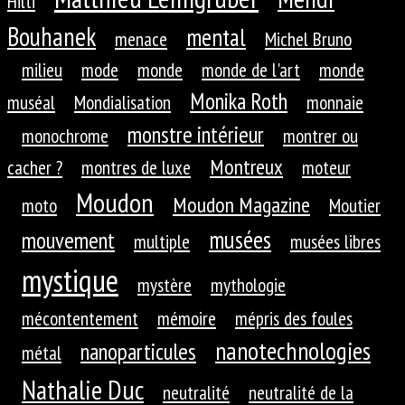
Hilti
Bouhanek
mental
menace
Michel Bruno
milieu
mode
monde
monde de l'art
monde
Monika Roth
muséal
Mondialisation
monnaie
monstre intérieur
monochrome
montrer ou
Montreux
cacher ?
montres de luxe
moteur
Moudon
Moudon Magazine
moto
Moutier
musées
mouvement
multiple
musées libres
mystique
mystère
mythologie
mécontentement
mémoire
mépris des foules
nanotechnologies
nanoparticules
métal
Nathalie Duc
neutralité
neutralité de la