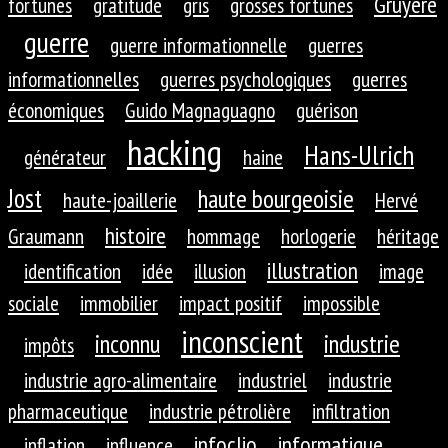
Gruyère
fortunes
gratitude
gris
grosses fortunes
guerre
guerre informationnelle
guerres
informationnelles
guerres psychologiques
guerres
économiques
Guido Magnaguagno
guérison
hacking
Hans-Ulrich
générateur
haine
Jost
haute bourgeoisie
haute-joaillerie
Hervé
histoire
Graumann
hommage
horlogerie
héritage
illustration
identification
idée
illusion
image
sociale
immobilier
impact positif
impossible
inconscient
inconnu
industrie
impôts
industrie agro-alimentaire
industriel
industrie
pharmaceutique
industrie pétrolière
infiltration
infoclio
informatique
inflation
influence