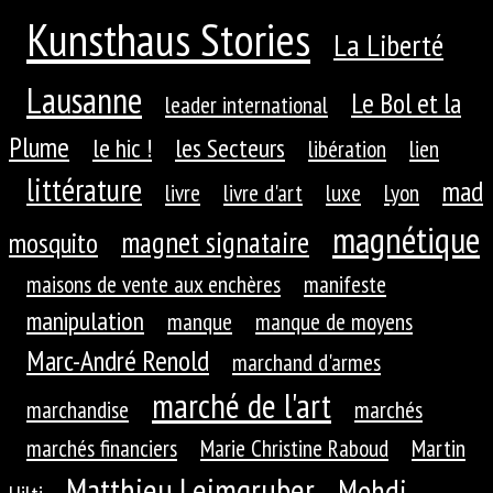
Kunsthaus Stories
La Liberté
Lausanne
Le Bol et la
leader international
Plume
le hic !
les Secteurs
libération
lien
littérature
mad
livre
livre d'art
luxe
Lyon
magnétique
magnet signataire
mosquito
maisons de vente aux enchères
manifeste
manipulation
manque
manque de moyens
Marc-André Renold
marchand d'armes
marché de l'art
marchandise
marchés
marchés financiers
Marie Christine Raboud
Martin
Matthieu Leimgruber
Mehdi