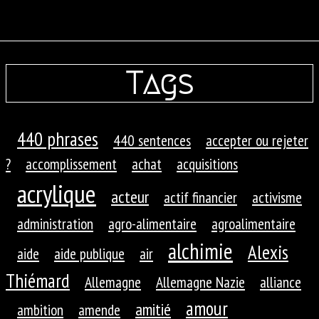
Tags
440 phrases
440 sentences
accepter ou rejeter
?
accomplissement
achat
acquisitions
acrylique
acteur
actif financier
activisme
administration
agro-alimentaire
agroalimentaire
alchimie
Alexis
aide
aide publique
air
Thiémard
Allemagne
Allemagne Nazie
alliance
amour
amitié
ambition
amende