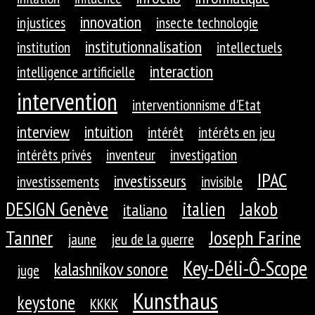
innovation
injustices
insecte technologie
institutionnalisation
institution
intellectuels
interaction
intelligence artificielle
intervention
interventionnisme d'Etat
interview
intuition
intérêt
intérêts en jeu
intérêts privés
inventeur
investigation
IPAC
investisseurs
investissements
invisible
DESIGN Genève
Jakob
italien
italiano
Tanner
Joseph Farine
jaune
jeu de la guerre
Key-Déli-Ô-Scope
kalashnikov sonore
juge
Kunsthaus
keystone
KKKK