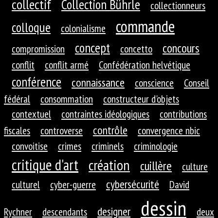
collectif
Collection Bührle
collectionneurs
commande
colloque
colonialisme
concept
concours
compromission
concetto
conflit
conflit armé
Confédération helvétique
conférence
connaissance
conscience
Conseil
fédéral
consommation
constructeur d'objets
contextuel
contraintes idéologiques
contributions
contrôle
fiscales
controverse
convergence nbic
convoitise
crimes
criminels
criminologie
critique d'art
création
cuillère
culture
cybersécurité
culturel
cyber-guerre
David
dessin
designer
Rychner
descendants
deux