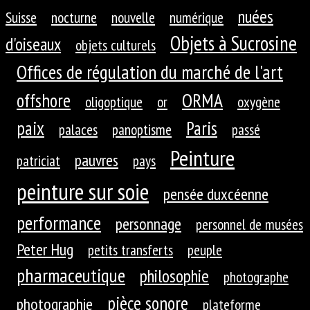
nuées
Suisse
nocturne
nouvelle
numérique
Objets à Sucrosine
d'oiseaux
objets culturels
Offices de régulation du marché de l'art
ORMA
offshore
oligoptique
or
oxygène
paix
Paris
palaces
panoptisme
passé
Peinture
pauvres
patriciat
pays
peinture sur soie
pensée duxcéenne
performance
personnage
personnel de musées
Peter Hug
petits transferts
peuple
pharmaceutique
philosophie
photographe
pièce sonore
photographie
plateforme