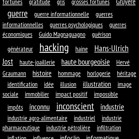
Gruyère
fortunes
gratitude
gris
grosses fortunes
guerre
guerre informationnelle
guerres
informationnelles
guerres psychologiques
guerres
économiques
Guido Magnaguagno
guérison
hacking
Hans-Ulrich
générateur
haine
Jost
haute bourgeoisie
haute-joaillerie
Hervé
histoire
Graumann
hommage
horlogerie
héritage
illustration
identification
idée
illusion
image
sociale
immobilier
impact positif
impossible
inconscient
inconnu
industrie
impôts
industrie agro-alimentaire
industriel
industrie
pharmaceutique
industrie pétrolière
infiltration
infoclio
informatique
inflation
influence