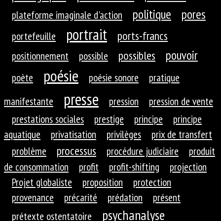
politique
pores
plateforme imaginale d'action
portrait
ports-francs
portefeuille
pouvoir
possibles
positionnement
possible
poésie
poète
poésie sonore
pratique
presse
manifestante
pression
pression de vente
prestations sociales
prestige
principe
principe
aquatique
privatisation
privilèges
prix de transfert
processus
problème
procédure judiciaire
produit
de consommation
profit
profit-shifting
projection
Projet globaliste
proposition
protection
provenance
précarité
prédation
présent
psychanalyse
prétexte ostentatoire