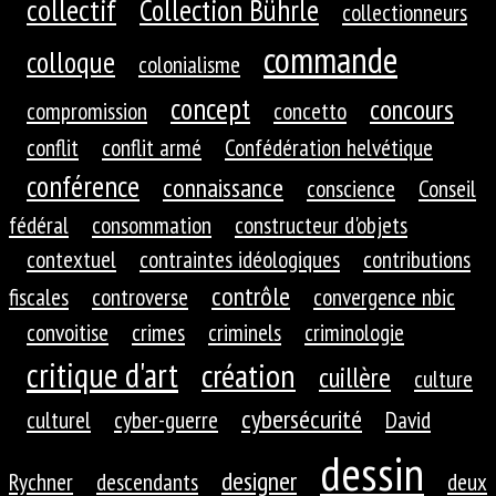
collectif
Collection Bührle
collectionneurs
commande
colloque
colonialisme
concept
concours
compromission
concetto
conflit
conflit armé
Confédération helvétique
conférence
connaissance
conscience
Conseil
fédéral
consommation
constructeur d'objets
contextuel
contraintes idéologiques
contributions
contrôle
fiscales
controverse
convergence nbic
convoitise
crimes
criminels
criminologie
critique d'art
création
cuillère
culture
cybersécurité
culturel
cyber-guerre
David
dessin
designer
Rychner
descendants
deux