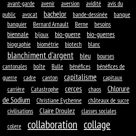
avant-garde
avenir
aversion
avidité
avis du
bachelor
public
avocat
bande-dessinée
banque
banquier
Bernard Arnault
Berne
besoins
biennale
bio-guerre
bio-guerres
bijoux
biographie
biométrie
biotech
blanc
blanchiment d'argent
bleu
bourses
cantonales
boîte
Bulle
bénéfices
bénéfices de
capitalisme
guerre
cadre
canton
capitaux
cerces
Chlorure
carrière
Catastrophe
chaos
de Sodium
Christiane Eychenne
châteaux de sucre
Claire Droulez
civilisations
classes sociales
collaboration
collage
colere