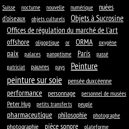
nuées
Suisse
nocturne
nouvelle
numérique
Objets à Sucrosine
d'oiseaux
objets culturels
Offices de régulation du marché de l'art
ORMA
offshore
oligoptique
or
oxygène
paix
Paris
palaces
panoptisme
passé
Peinture
pauvres
patriciat
pays
peinture sur soie
pensée duxcéenne
performance
personnage
personnel de musées
Peter Hug
petits transferts
peuple
pharmaceutique
philosophie
photographe
pièce sonore
photographie
plateforme