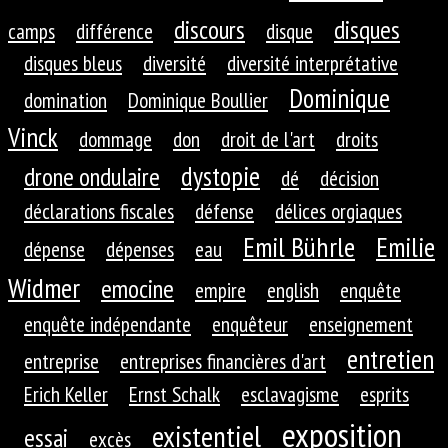
discours
disques
camps
différence
disque
disques bleus
diversité
diversité interprétative
Dominique
domination
Dominique Boullier
Vinck
dommage
don
droit de l'art
droits
dystopie
drone ondulaire
dé
décision
déclarations fiscales
défense
délices orgiaques
Emil Bührle
Emilie
dépense
dépenses
eau
Widmer
emocine
empire
english
enquête
enquête indépendante
enquêteur
enseignement
entretien
entreprise
entreprises financières d'art
Erich Keller
Ernst Schalk
esclavagisme
esprits
exposition
existentiel
essai
excès