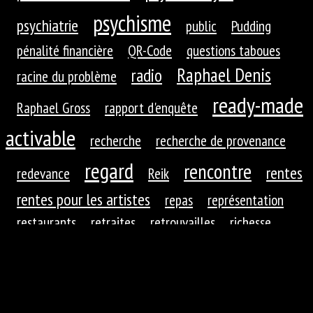
psychisme
psychiatrie
public
Pudding
pénalité financière
QR-Code
questions taboues
Raphael Denis
radio
racine du problème
ready-made
Raphael Gross
rapport d'enquête
activable
recherche
recherche de provenance
regard
rencontre
rentes
redevance
Reik
rentes pour les artistes
repas
représentation
restaurants
retraites
retrouvailles
richesse
roues dentées
roue dentée
rituel
robotique
rupture
réaction
réaction du public
réduction de
réfractions
réflexion
l'autre
régime
régime