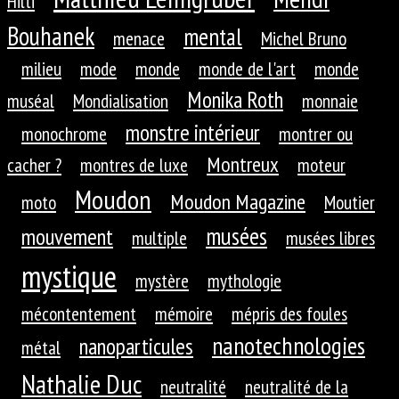
Hilti
Bouhanek
mental
menace
Michel Bruno
milieu
mode
monde
monde de l'art
monde
Monika Roth
muséal
Mondialisation
monnaie
monstre intérieur
monochrome
montrer ou
Montreux
cacher ?
montres de luxe
moteur
Moudon
Moudon Magazine
moto
Moutier
musées
mouvement
multiple
musées libres
mystique
mystère
mythologie
mécontentement
mémoire
mépris des foules
nanotechnologies
nanoparticules
métal
Nathalie Duc
neutralité
neutralité de la