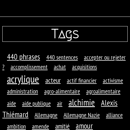
Tags
440 phrases
440 sentences
accepter ou rejeter
?
accomplissement
achat
acquisitions
acrylique
acteur
actif financier
activisme
administration
agro-alimentaire
agroalimentaire
alchimie
Alexis
aide
aide publique
air
Thiémard
Allemagne
Allemagne Nazie
alliance
amour
amitié
ambition
amende