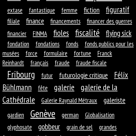
figuratif
fiction
extase
fantastique
femme
finance
filiale
financements
financer des guerres
fiscalité
fioles
flying sick
financier
FINMA
fondation
fondations
fonds
fonds publics pour les
musées
force
formulaire
fortune
Franck
Reinhardt
français
fraude
fraude fiscale
Fribourg
Félix
futurologie critique
futur
galerie
galerie de la
Bühlmann
fête
Cathédrale
galeriste
Galerie Raynald Métraux
Genève
gardien
german
Globalisation
gobbeur
glyphosate
grain de sel
grandes