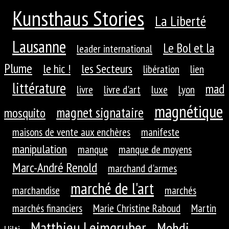
Kunsthaus Stories
La Liberté
Lausanne
Le Bol et la
leader international
Plume
le hic !
les Secteurs
libération
lien
littérature
mad
livre
livre d'art
luxe
Lyon
magnétique
magnet signataire
mosquito
maisons de vente aux enchères
manifeste
manipulation
manque
manque de moyens
Marc-André Renold
marchand d'armes
marché de l'art
marchandise
marchés
marchés financiers
Marie Christine Raboud
Martin
Matthieu Leimgruber
Mehdi