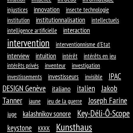
innovation
injustices
insecte technologie
institutionnalisation
institution
intellectuels
interaction
intelligence artificielle
intervention
interventionnisme d'Etat
interview
intuition
intérêt
intérêts en jeu
intérêts privés
inventeur
investigation
IPAC
investisseurs
investissements
invisible
DESIGN Genève
Jakob
italien
italiano
Tanner
Joseph Farine
jaune
jeu de la guerre
Key-Déli-Ô-Scope
kalashnikov sonore
juge
Kunsthaus
keystone
KKKK