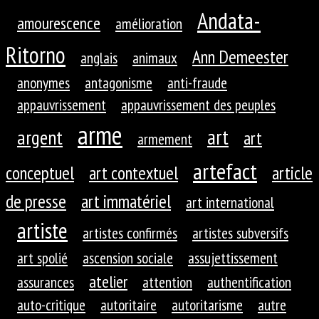
Andata-
amourescence
amélioration
Ritorno
Ann Demeester
anglais
animaux
anonymes
antagonisme
anti-fraude
appauvrissement
appauvrissement des peuples
arme
art
argent
art
armement
artefact
conceptuel
art contextuel
article
de presse
art immatériel
art international
artiste
artistes confirmés
artistes subversifs
art spolié
ascension sociale
assujettissement
atelier
assurances
attention
authentification
auto-critique
autoritaire
autoritarisme
autre