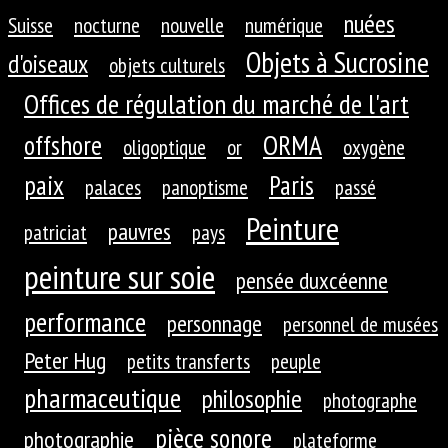
nuées
Suisse
nocturne
nouvelle
numérique
Objets à Sucrosine
d'oiseaux
objets culturels
Offices de régulation du marché de l'art
ORMA
offshore
oligoptique
or
oxygène
paix
Paris
palaces
panoptisme
passé
Peinture
pauvres
patriciat
pays
peinture sur soie
pensée duxcéenne
performance
personnage
personnel de musées
Peter Hug
petits transferts
peuple
pharmaceutique
philosophie
photographe
pièce sonore
photographie
plateforme