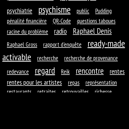
psychisme
psychiatrie
public
Pudding
pénalité financière
QR-Code
questions taboues
Raphael Denis
radio
racine du problème
ready-made
Raphael Gross
rapport d'enquête
activable
recherche
recherche de provenance
regard
rencontre
rentes
redevance
Reik
rentes pour les artistes
repas
représentation
restaurants
retraites
retrouvailles
richesse
roues dentées
roue dentée
rituel
robotique
rupture
réaction
réaction du public
réduction de
réfractions
réflexion
l'autre
régime
régime