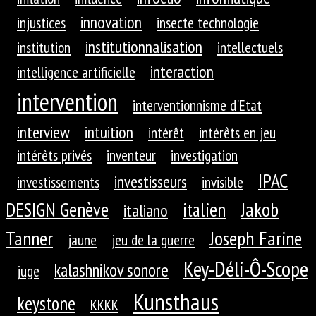
innovation
injustices
insecte technologie
institutionnalisation
institution
intellectuels
interaction
intelligence artificielle
intervention
interventionnisme d'Etat
interview
intuition
intérêt
intérêts en jeu
intérêts privés
inventeur
investigation
IPAC
investisseurs
investissements
invisible
DESIGN Genève
Jakob
italien
italiano
Tanner
Joseph Farine
jaune
jeu de la guerre
Key-Déli-Ô-Scope
kalashnikov sonore
juge
Kunsthaus
keystone
KKKK