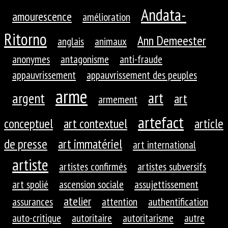
Andata-
amourescence
amélioration
Ritorno
Ann Demeester
anglais
animaux
anonymes
antagonisme
anti-fraude
appauvrissement
appauvrissement des peuples
arme
art
argent
art
armement
artefact
conceptuel
art contextuel
article
de presse
art immatériel
art international
artiste
artistes confirmés
artistes subversifs
art spolié
ascension sociale
assujettissement
atelier
assurances
attention
authentification
auto-critique
autoritaire
autoritarisme
autre