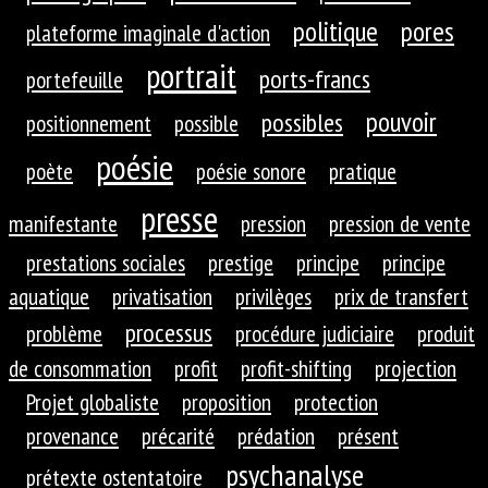
politique
pores
plateforme imaginale d'action
portrait
ports-francs
portefeuille
pouvoir
possibles
positionnement
possible
poésie
poète
poésie sonore
pratique
presse
manifestante
pression
pression de vente
prestations sociales
prestige
principe
principe
aquatique
privatisation
privilèges
prix de transfert
processus
problème
procédure judiciaire
produit
de consommation
profit
profit-shifting
projection
Projet globaliste
proposition
protection
provenance
précarité
prédation
présent
psychanalyse
prétexte ostentatoire