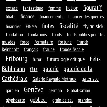
figuratif
fiction
extase
fantastique
femme
finance
filiale
financements
financer des guerres
fiscalité
fioles
flying sick
financier
FINMA
fondation
fondations
fonds
fonds publics pour les
musées
force
formulaire
fortune
Franck
Reinhardt
français
fraude
fraude fiscale
Fribourg
Félix
futurologie critique
futur
galerie
galerie de la
Bühlmann
fête
Cathédrale
galeriste
Galerie Raynald Métraux
Genève
gardien
german
Globalisation
gobbeur
glyphosate
grain de sel
grandes