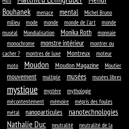
Hilti
Bouhanek
mental
menace
Michel Bruno
milieu
mode
monde
monde de l'art
monde
Monika Roth
muséal
Mondialisation
monnaie
monstre intérieur
monochrome
montrer ou
Montreux
cacher ?
montres de luxe
moteur
Moudon
Moudon Magazine
moto
Moutier
musées
mouvement
multiple
musées libres
mystique
mystère
mythologie
mécontentement
mémoire
mépris des foules
nanotechnologies
nanoparticules
métal
Nathalie Duc
neutralité
neutralité de la