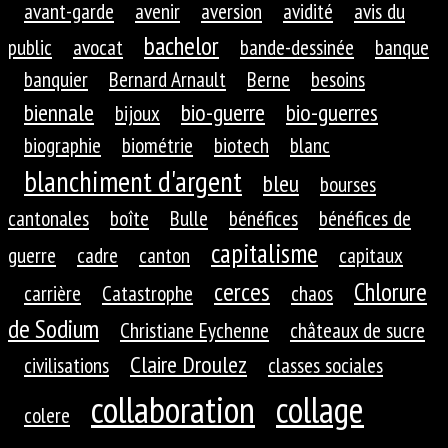
avant-garde
avenir
aversion
avidité
avis du
bachelor
public
avocat
bande-dessinée
banque
banquier
Bernard Arnault
Berne
besoins
biennale
bio-guerre
bio-guerres
bijoux
biographie
biométrie
biotech
blanc
blanchiment d'argent
bleu
bourses
cantonales
boîte
Bulle
bénéfices
bénéfices de
capitalisme
guerre
cadre
canton
capitaux
cerces
Chlorure
carrière
Catastrophe
chaos
de Sodium
Christiane Eychenne
châteaux de sucre
Claire Droulez
civilisations
classes sociales
collaboration
collage
colere