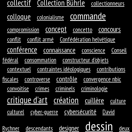
collectif
Collection Bührle
collectionneurs
commande
colloque
colonialisme
concept
concours
compromission
concetto
conflit
conflit armé
Confédération helvétique
conférence
connaissance
conscience
Conseil
fédéral
consommation
constructeur d'objets
contextuel
contraintes idéologiques
contributions
contrôle
fiscales
controverse
convergence nbic
convoitise
crimes
criminels
criminologie
critique d'art
création
cuillère
culture
cybersécurité
culturel
cyber-guerre
David
dessin
designer
Rychner
descendants
deux