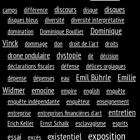
discours
disques
camps
différence
disque
disques bleus
diversité
diversité interprétative
Dominique
domination
Dominique Boullier
Vinck
dommage
don
droit de l'art
droits
dystopie
drone ondulaire
dé
décision
déclarations fiscales
défense
délices orgiaques
Emil Bührle
Emilie
dépense
dépenses
eau
Widmer
emocine
empire
english
enquête
enquête indépendante
enquêteur
enseignement
entretien
entreprise
entreprises financières d'art
Erich Keller
Ernst Schalk
esclavagisme
esprits
exposition
existentiel
essai
excès