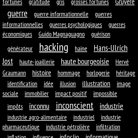
Gruyère
fortunes
gratitude
gris
grosses fortunes
guerre
guerre informationnelle
guerres
informationnelles
guerres psychologiques
guerres
économiques
Guido Magnaguagno
guérison
hacking
Hans-Ulrich
générateur
haine
Jost
haute bourgeoisie
haute-joaillerie
Hervé
histoire
Graumann
hommage
horlogerie
héritage
illustration
identification
idée
illusion
image
sociale
immobilier
impact positif
impossible
inconscient
inconnu
industrie
impôts
industrie agro-alimentaire
industriel
industrie
pharmaceutique
industrie pétrolière
infiltration
infoclio
informatique
inflation
influence