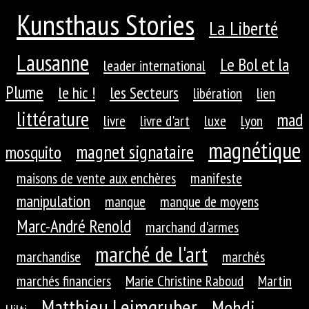
Kunsthaus Stories
La Liberté
Lausanne
Le Bol et la
leader international
Plume
le hic !
les Secteurs
libération
lien
littérature
mad
livre
livre d'art
luxe
Lyon
magnétique
magnet signataire
mosquito
maisons de vente aux enchères
manifeste
manipulation
manque
manque de moyens
Marc-André Renold
marchand d'armes
marché de l'art
marchandise
marchés
marchés financiers
Marie Christine Raboud
Martin
Matthieu Leimgruber
Mehdi