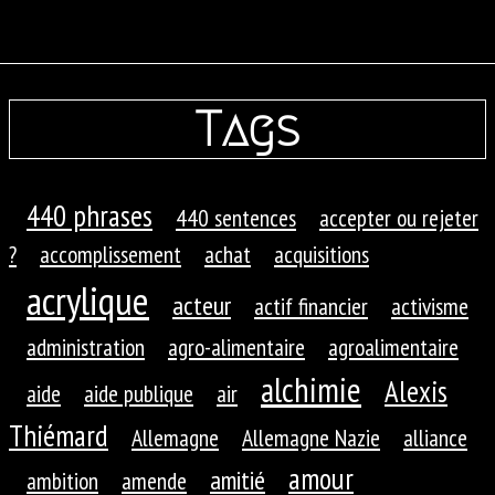
Tags
440 phrases
440 sentences
accepter ou rejeter
?
accomplissement
achat
acquisitions
acrylique
acteur
actif financier
activisme
administration
agro-alimentaire
agroalimentaire
alchimie
Alexis
aide
aide publique
air
Thiémard
Allemagne
Allemagne Nazie
alliance
amour
amitié
ambition
amende