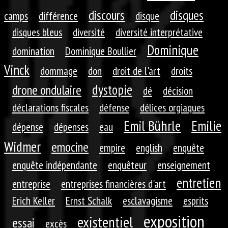
discours
disques
camps
différence
disque
disques bleus
diversité
diversité interprétative
Dominique
domination
Dominique Boullier
Vinck
dommage
don
droit de l'art
droits
dystopie
drone ondulaire
dé
décision
déclarations fiscales
défense
délices orgiaques
Emil Bührle
Emilie
dépense
dépenses
eau
Widmer
emocine
empire
english
enquête
enquête indépendante
enquêteur
enseignement
entretien
entreprise
entreprises financières d'art
Erich Keller
Ernst Schalk
esclavagisme
esprits
exposition
existentiel
essai
excès