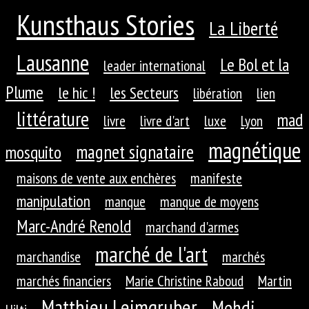
Kunsthaus Stories
La Liberté
Lausanne
Le Bol et la
leader international
Plume
le hic !
les Secteurs
libération
lien
littérature
mad
livre
livre d'art
luxe
Lyon
magnétique
magnet signataire
mosquito
maisons de vente aux enchères
manifeste
manipulation
manque
manque de moyens
Marc-André Renold
marchand d'armes
marché de l'art
marchandise
marchés
marchés financiers
Marie Christine Raboud
Martin
Matthieu Leimgruber
Mehdi