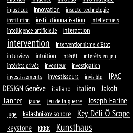
innovation
injustices
insecte technologie
institutionnalisation
institution
intellectuels
interaction
intelligence artificielle
intervention
interventionnisme d'Etat
interview
intuition
intérêt
intérêts en jeu
intérêts privés
inventeur
investigation
IPAC
investisseurs
investissements
invisible
DESIGN Genève
Jakob
italien
italiano
Tanner
Joseph Farine
jaune
jeu de la guerre
Key-Déli-Ô-Scope
kalashnikov sonore
juge
Kunsthaus
keystone
KKKK