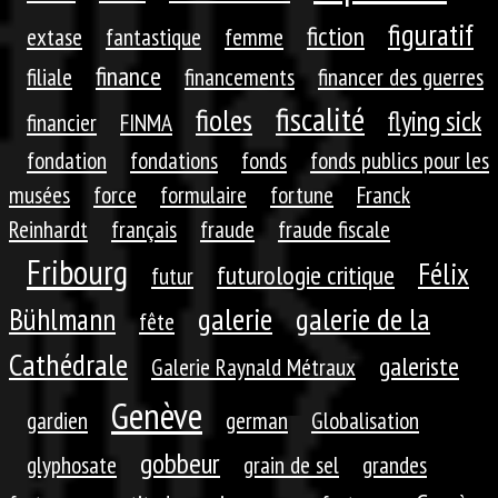
figuratif
fiction
extase
fantastique
femme
finance
filiale
financements
financer des guerres
fiscalité
fioles
flying sick
financier
FINMA
fondation
fondations
fonds
fonds publics pour les
musées
force
formulaire
fortune
Franck
Reinhardt
français
fraude
fraude fiscale
Fribourg
Félix
futurologie critique
futur
galerie
galerie de la
Bühlmann
fête
Cathédrale
galeriste
Galerie Raynald Métraux
Genève
gardien
german
Globalisation
gobbeur
glyphosate
grain de sel
grandes