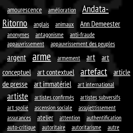
Andata-
amourescence
amélioration
Ritorno
Ann Demeester
anglais
animaux
anonymes
antagonisme
anti-fraude
appauvrissement
appauvrissement des peuples
arme
art
argent
art
armement
artefact
conceptuel
art contextuel
article
de presse
art immatériel
art international
artiste
artistes confirmés
artistes subversifs
art spolié
ascension sociale
assujettissement
atelier
assurances
attention
authentification
auto-critique
autoritaire
autoritarisme
autre