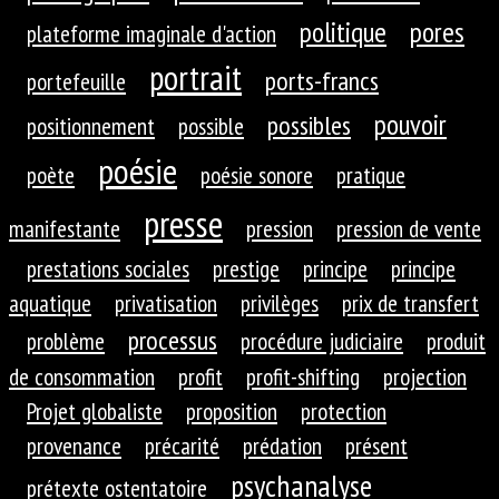
politique
pores
plateforme imaginale d'action
portrait
ports-francs
portefeuille
pouvoir
possibles
positionnement
possible
poésie
poète
poésie sonore
pratique
presse
manifestante
pression
pression de vente
prestations sociales
prestige
principe
principe
aquatique
privatisation
privilèges
prix de transfert
processus
problème
procédure judiciaire
produit
de consommation
profit
profit-shifting
projection
Projet globaliste
proposition
protection
provenance
précarité
prédation
présent
psychanalyse
prétexte ostentatoire