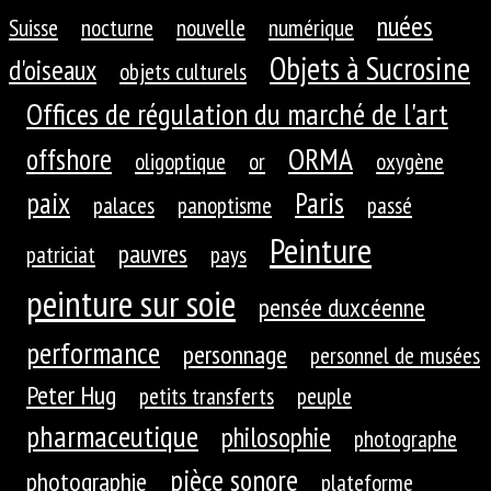
nuées
Suisse
nocturne
nouvelle
numérique
Objets à Sucrosine
d'oiseaux
objets culturels
Offices de régulation du marché de l'art
ORMA
offshore
oligoptique
or
oxygène
paix
Paris
palaces
panoptisme
passé
Peinture
pauvres
patriciat
pays
peinture sur soie
pensée duxcéenne
performance
personnage
personnel de musées
Peter Hug
petits transferts
peuple
pharmaceutique
philosophie
photographe
pièce sonore
photographie
plateforme