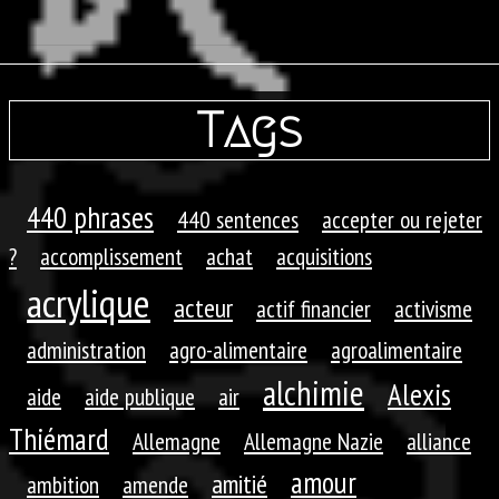
Tags
440 phrases
440 sentences
accepter ou rejeter
?
accomplissement
achat
acquisitions
acrylique
acteur
actif financier
activisme
administration
agro-alimentaire
agroalimentaire
alchimie
Alexis
aide
aide publique
air
Thiémard
Allemagne
Allemagne Nazie
alliance
amour
amitié
ambition
amende