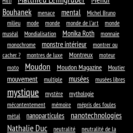
Hilti
Bouhanek
mental
menace
Michel Bruno
milieu
mode
monde
monde de l'art
monde
Monika Roth
muséal
Mondialisation
monnaie
monstre intérieur
monochrome
montrer ou
Montreux
cacher ?
montres de luxe
moteur
Moudon
Moudon Magazine
moto
Moutier
musées
mouvement
multiple
musées libres
mystique
mystère
mythologie
mécontentement
mémoire
mépris des foules
nanotechnologies
nanoparticules
métal
Nathalie Duc
neutralité
neutralité de la