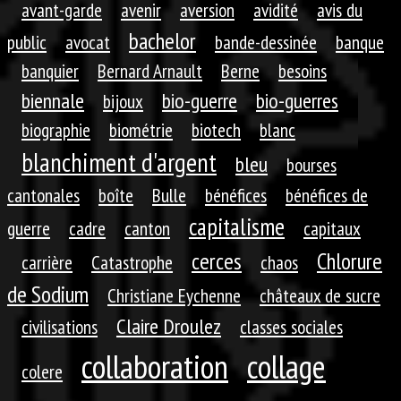
avant-garde
avenir
aversion
avidité
avis du
bachelor
public
avocat
bande-dessinée
banque
banquier
Bernard Arnault
Berne
besoins
biennale
bio-guerre
bio-guerres
bijoux
biographie
biométrie
biotech
blanc
blanchiment d'argent
bleu
bourses
cantonales
boîte
Bulle
bénéfices
bénéfices de
capitalisme
guerre
cadre
canton
capitaux
cerces
Chlorure
carrière
Catastrophe
chaos
de Sodium
Christiane Eychenne
châteaux de sucre
Claire Droulez
civilisations
classes sociales
collaboration
collage
colere