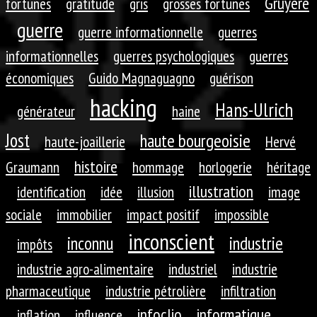
Gruyère
fortunes
gratitude
gris
grosses fortunes
guerre
guerre informationnelle
guerres
informationnelles
guerres psychologiques
guerres
économiques
Guido Magnaguagno
guérison
hacking
Hans-Ulrich
générateur
haine
Jost
haute bourgeoisie
haute-joaillerie
Hervé
histoire
Graumann
hommage
horlogerie
héritage
illustration
identification
idée
illusion
image
sociale
immobilier
impact positif
impossible
inconscient
inconnu
industrie
impôts
industrie agro-alimentaire
industriel
industrie
pharmaceutique
industrie pétrolière
infiltration
infoclio
informatique
inflation
influence