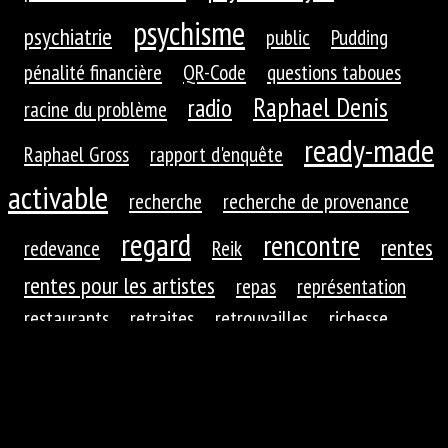
psychisme
psychiatrie
public
Pudding
pénalité financière
QR-Code
questions taboues
Raphael Denis
radio
racine du problème
ready-made
Raphael Gross
rapport d'enquête
activable
recherche
recherche de provenance
regard
rencontre
rentes
redevance
Reik
rentes pour les artistes
repas
représentation
restaurants
retraites
retrouvailles
richesse
roues dentées
roue dentée
rituel
robotique
rupture
réaction
réaction du public
réduction de
réfractions
réflexion
l'autre
régime
régime