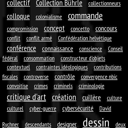
collectif
Collection Bührle
collectionneurs
commande
colloque
colonialisme
concept
concours
compromission
concetto
conflit
conflit armé
Confédération helvétique
conférence
connaissance
conscience
Conseil
fédéral
consommation
constructeur d'objets
contextuel
contraintes idéologiques
contributions
contrôle
fiscales
controverse
convergence nbic
convoitise
crimes
criminels
criminologie
critique d'art
création
cuillère
culture
cybersécurité
culturel
cyber-guerre
David
dessin
designer
Rychner
descendants
deux