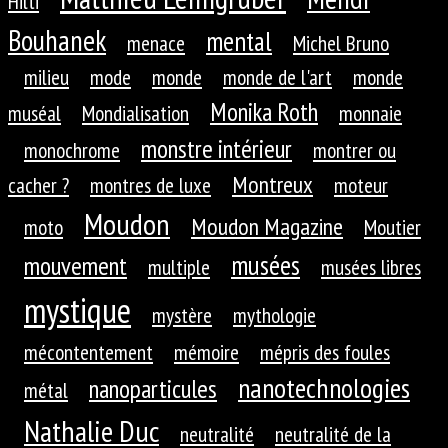
Hilti
Bouhanek
mental
menace
Michel Bruno
milieu
mode
monde
monde de l'art
monde
Monika Roth
muséal
Mondialisation
monnaie
monstre intérieur
monochrome
montrer ou
Montreux
cacher ?
montres de luxe
moteur
Moudon
Moudon Magazine
moto
Moutier
musées
mouvement
multiple
musées libres
mystique
mystère
mythologie
mécontentement
mémoire
mépris des foules
nanotechnologies
nanoparticules
métal
Nathalie Duc
neutralité
neutralité de la