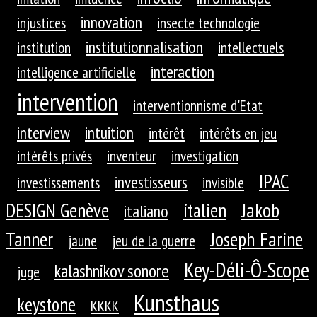
innovation
injustices
insecte technologie
institutionnalisation
institution
intellectuels
interaction
intelligence artificielle
intervention
interventionnisme d'Etat
interview
intuition
intérêt
intérêts en jeu
intérêts privés
inventeur
investigation
IPAC
investisseurs
investissements
invisible
DESIGN Genève
Jakob
italien
italiano
Tanner
Joseph Farine
jaune
jeu de la guerre
Key-Déli-Ô-Scope
kalashnikov sonore
juge
Kunsthaus
keystone
KKKK