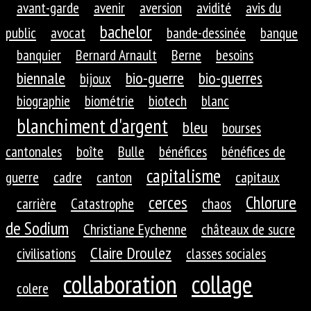
avant-garde
avenir
aversion
avidité
avis du
bachelor
public
avocat
bande-dessinée
banque
banquier
Bernard Arnault
Berne
besoins
biennale
bio-guerre
bio-guerres
bijoux
biographie
biométrie
biotech
blanc
blanchiment d'argent
bleu
bourses
cantonales
boîte
Bulle
bénéfices
bénéfices de
capitalisme
guerre
cadre
canton
capitaux
cerces
Chlorure
carrière
Catastrophe
chaos
de Sodium
Christiane Eychenne
châteaux de sucre
Claire Droulez
civilisations
classes sociales
collaboration
collage
colere