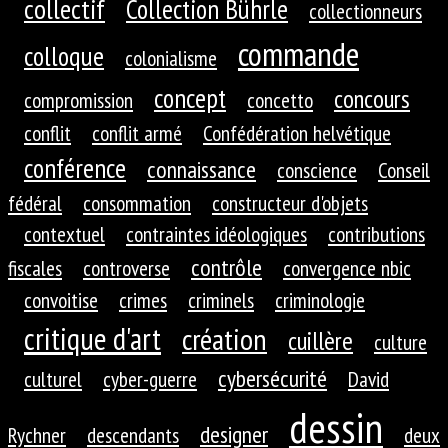
collectif
Collection Bührle
collectionneurs
commande
colloque
colonialisme
concept
concours
compromission
concetto
conflit
conflit armé
Confédération helvétique
conférence
connaissance
conscience
Conseil
fédéral
consommation
constructeur d'objets
contextuel
contraintes idéologiques
contributions
contrôle
fiscales
controverse
convergence nbic
convoitise
crimes
criminels
criminologie
critique d'art
création
cuillère
culture
cybersécurité
culturel
cyber-guerre
David
dessin
designer
Rychner
descendants
deux