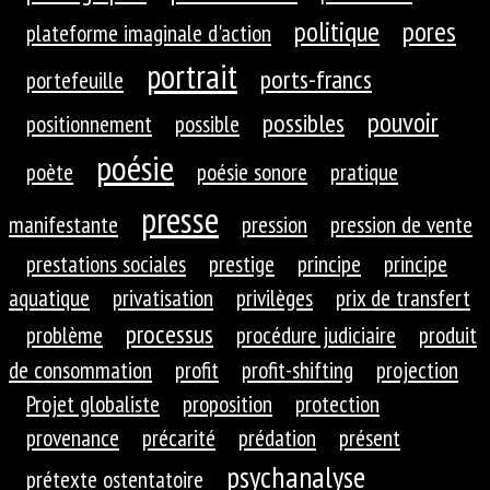
politique
pores
plateforme imaginale d'action
portrait
ports-francs
portefeuille
pouvoir
possibles
positionnement
possible
poésie
poète
poésie sonore
pratique
presse
manifestante
pression
pression de vente
prestations sociales
prestige
principe
principe
aquatique
privatisation
privilèges
prix de transfert
processus
problème
procédure judiciaire
produit
de consommation
profit
profit-shifting
projection
Projet globaliste
proposition
protection
provenance
précarité
prédation
présent
psychanalyse
prétexte ostentatoire