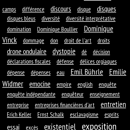
discours
disques
camps
différence
disque
disques bleus
diversité
diversité interprétative
Dominique
domination
Dominique Boullier
Vinck
dommage
don
droit de l'art
droits
dystopie
drone ondulaire
dé
décision
déclarations fiscales
défense
délices orgiaques
Emil Bührle
Emilie
dépense
dépenses
eau
Widmer
emocine
empire
english
enquête
enquête indépendante
enquêteur
enseignement
entretien
entreprise
entreprises financières d'art
Erich Keller
Ernst Schalk
esclavagisme
esprits
exposition
existentiel
essai
excès