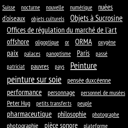
nuées
Suisse
nocturne
nouvelle
numérique
Objets à Sucrosine
d'oiseaux
objets culturels
Offices de régulation du marché de l'art
ORMA
offshore
oligoptique
or
oxygène
paix
Paris
palaces
panoptisme
passé
Peinture
pauvres
patriciat
pays
peinture sur soie
pensée duxcéenne
performance
personnage
personnel de musées
Peter Hug
petits transferts
peuple
pharmaceutique
philosophie
photographe
pièce sonore
photographie
plateforme