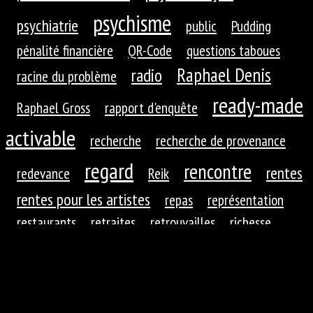
psychisme
psychiatrie
public
Pudding
pénalité financière
QR-Code
questions taboues
Raphael Denis
radio
racine du problème
ready-made
Raphael Gross
rapport d'enquête
activable
recherche
recherche de provenance
regard
rencontre
rentes
redevance
Reik
rentes pour les artistes
repas
représentation
restaurants
retraites
retrouvailles
richesse
roues dentées
roue dentée
rituel
robotique
rupture
réaction
réaction du public
réduction de
réfractions
réflexion
l'autre
régime
régime