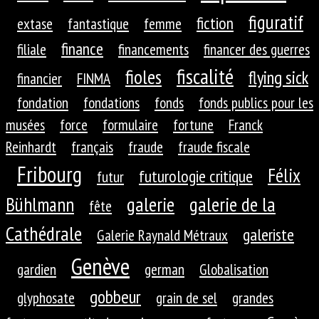
figuratif
fiction
extase
fantastique
femme
finance
filiale
financements
financer des guerres
fiscalité
fioles
flying sick
financier
FINMA
fondation
fondations
fonds
fonds publics pour les
musées
force
formulaire
fortune
Franck
Reinhardt
français
fraude
fraude fiscale
Fribourg
Félix
futurologie critique
futur
galerie
galerie de la
Bühlmann
fête
Cathédrale
galeriste
Galerie Raynald Métraux
Genève
gardien
german
Globalisation
gobbeur
glyphosate
grain de sel
grandes