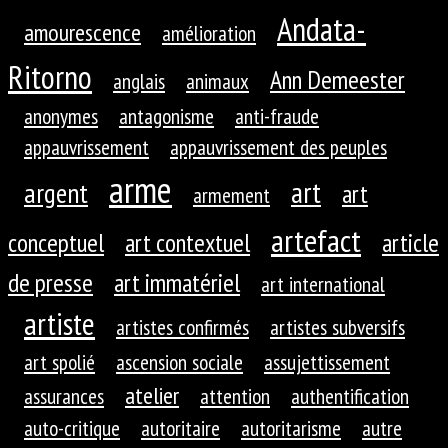
Andata-
amourescence
amélioration
Ritorno
Ann Demeester
anglais
animaux
anonymes
antagonisme
anti-fraude
appauvrissement
appauvrissement des peuples
arme
art
argent
art
armement
artefact
conceptuel
art contextuel
article
de presse
art immatériel
art international
artiste
artistes confirmés
artistes subversifs
art spolié
ascension sociale
assujettissement
atelier
assurances
attention
authentification
auto-critique
autoritaire
autoritarisme
autre