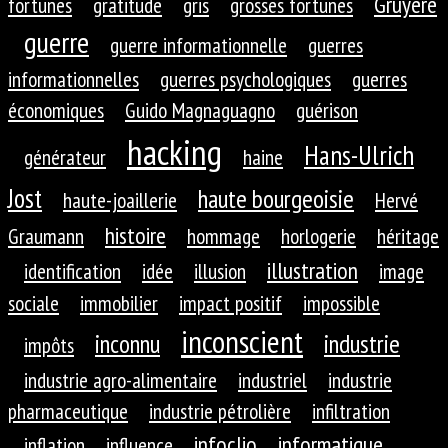
Gruyère
fortunes
gratitude
gris
grosses fortunes
guerre
guerre informationnelle
guerres
informationnelles
guerres psychologiques
guerres
économiques
Guido Magnaguagno
guérison
hacking
Hans-Ulrich
générateur
haine
Jost
haute bourgeoisie
haute-joaillerie
Hervé
histoire
Graumann
hommage
horlogerie
héritage
illustration
identification
idée
illusion
image
sociale
immobilier
impact positif
impossible
inconscient
inconnu
industrie
impôts
industrie agro-alimentaire
industriel
industrie
pharmaceutique
industrie pétrolière
infiltration
infoclio
informatique
inflation
influence