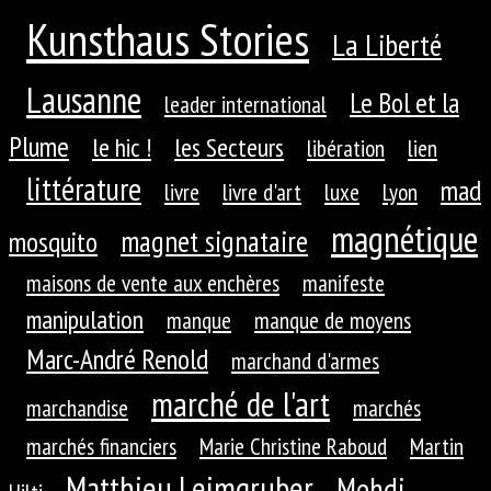
Kunsthaus Stories
La Liberté
Lausanne
Le Bol et la
leader international
Plume
le hic !
les Secteurs
libération
lien
littérature
mad
livre
livre d'art
luxe
Lyon
magnétique
magnet signataire
mosquito
maisons de vente aux enchères
manifeste
manipulation
manque
manque de moyens
Marc-André Renold
marchand d'armes
marché de l'art
marchandise
marchés
marchés financiers
Marie Christine Raboud
Martin
Matthieu Leimgruber
Mehdi