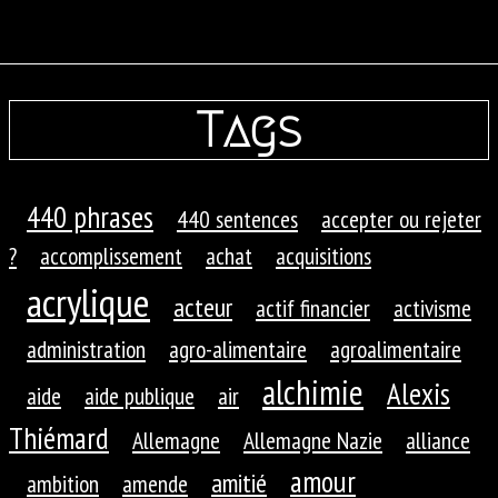
Tags
440 phrases
440 sentences
accepter ou rejeter
?
accomplissement
achat
acquisitions
acrylique
acteur
actif financier
activisme
administration
agro-alimentaire
agroalimentaire
alchimie
Alexis
aide
aide publique
air
Thiémard
Allemagne
Allemagne Nazie
alliance
amour
amitié
ambition
amende