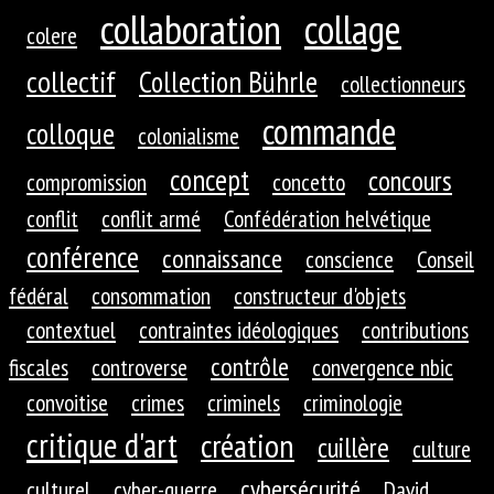
collaboration
collage
colere
collectif
Collection Bührle
collectionneurs
commande
colloque
colonialisme
concept
concours
compromission
concetto
conflit
conflit armé
Confédération helvétique
conférence
connaissance
conscience
Conseil
fédéral
consommation
constructeur d'objets
contextuel
contraintes idéologiques
contributions
contrôle
fiscales
controverse
convergence nbic
convoitise
crimes
criminels
criminologie
critique d'art
création
cuillère
culture
cybersécurité
culturel
cyber-guerre
David