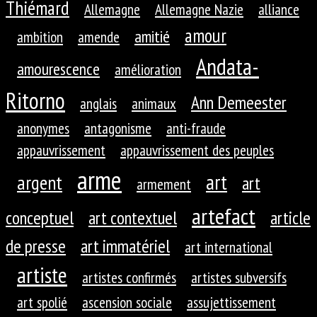
Thiémard
Allemagne
Allemagne Nazie
alliance
amour
amitié
ambition
amende
Andata-
amourescence
amélioration
Ritorno
Ann Demeester
anglais
animaux
anonymes
antagonisme
anti-fraude
appauvrissement
appauvrissement des peuples
arme
art
argent
art
armement
artefact
conceptuel
art contextuel
article
de presse
art immatériel
art international
artiste
artistes confirmés
artistes subversifs
art spolié
ascension sociale
assujettissement