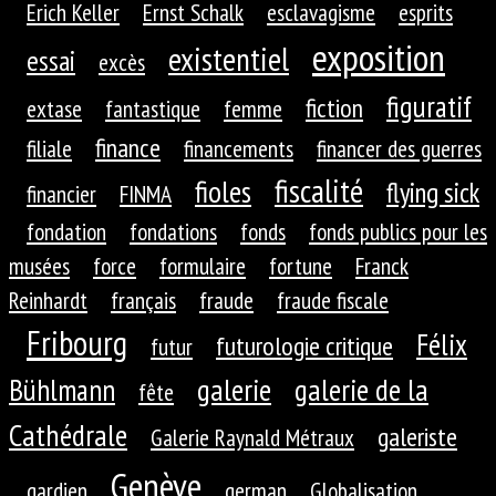
Erich Keller
Ernst Schalk
esclavagisme
esprits
exposition
existentiel
essai
excès
figuratif
fiction
extase
fantastique
femme
finance
filiale
financements
financer des guerres
fiscalité
fioles
flying sick
financier
FINMA
fondation
fondations
fonds
fonds publics pour les
musées
force
formulaire
fortune
Franck
Reinhardt
français
fraude
fraude fiscale
Fribourg
Félix
futurologie critique
futur
galerie
galerie de la
Bühlmann
fête
Cathédrale
galeriste
Galerie Raynald Métraux
Genève
gardien
german
Globalisation