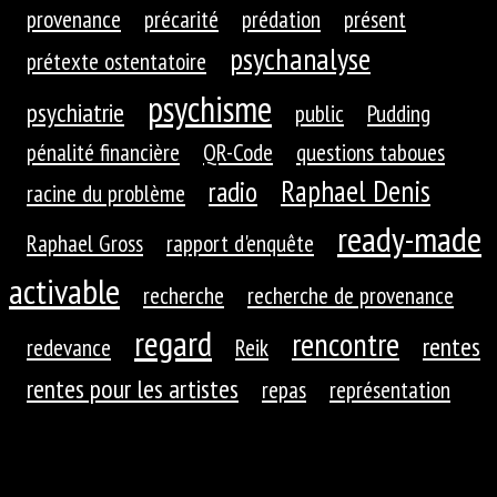
provenance
précarité
prédation
présent
psychanalyse
prétexte ostentatoire
psychisme
psychiatrie
public
Pudding
pénalité financière
QR-Code
questions taboues
Raphael Denis
radio
racine du problème
ready-made
Raphael Gross
rapport d'enquête
activable
recherche
recherche de provenance
regard
rencontre
rentes
redevance
Reik
rentes pour les artistes
repas
représentation
restaurants
retraites
retrouvailles
richesse
roues dentées
roue dentée
rituel
robotique