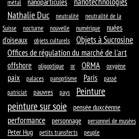
nanotechnologies
nanoparticules
métal
Nathalie Duc
neutralité
neutralité de la
nuées
Suisse
nocturne
nouvelle
numérique
Objets à Sucrosine
d'oiseaux
objets culturels
Offices de régulation du marché de l'art
ORMA
offshore
oligoptique
or
oxygène
paix
Paris
palaces
panoptisme
passé
Peinture
pauvres
patriciat
pays
peinture sur soie
pensée duxcéenne
performance
personnage
personnel de musées
Peter Hug
petits transferts
peuple