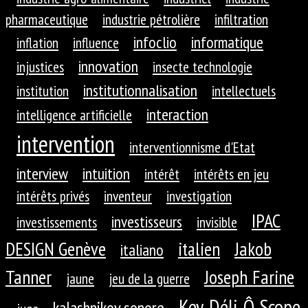
pharmaceutique
industrie pétrolière
infiltration
infoclio
informatique
inflation
influence
innovation
injustices
insecte technologie
institutionnalisation
institution
intellectuels
interaction
intelligence artificielle
intervention
interventionnisme d'Etat
interview
intuition
intérêt
intérêts en jeu
intérêts privés
inventeur
investigation
IPAC
investisseurs
investissements
invisible
DESIGN Genève
Jakob
italien
italiano
Tanner
Joseph Farine
jaune
jeu de la guerre
Key-Déli-Ô-Scope
kalashnikov sonore