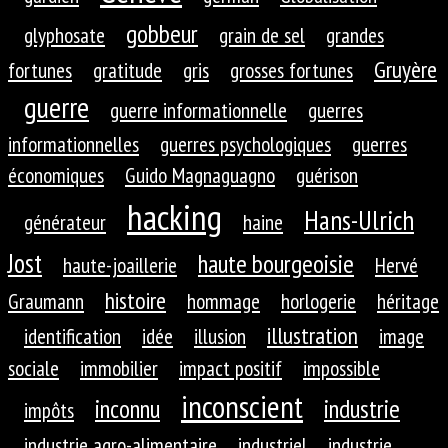
gobbeur
glyphosate
grain de sel
grandes
Gruyère
fortunes
gratitude
gris
grosses fortunes
guerre
guerre informationnelle
guerres
informationnelles
guerres psychologiques
guerres
économiques
Guido Magnaguagno
guérison
hacking
Hans-Ulrich
générateur
haine
Jost
haute bourgeoisie
haute-joaillerie
Hervé
histoire
Graumann
hommage
horlogerie
héritage
illustration
identification
idée
illusion
image
sociale
immobilier
impact positif
impossible
inconscient
inconnu
industrie
impôts
industrie agro-alimentaire
industriel
industrie