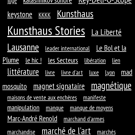
juge
Kunsthaus
keystone
KKKK
Kunsthaus Stories
La Liberté
Lausanne
Le Bol et la
leader international
Plume
le hic !
les Secteurs
libération
lien
littérature
mad
livre
livre d'art
luxe
Lyon
magnétique
magnet signataire
mosquito
maisons de vente aux enchères
manifeste
manipulation
manque
manque de moyens
Marc-André Renold
marchand d'armes
marché de l'art
marchandise
marchés