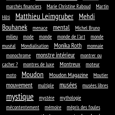
marchés financiers
Marie Christine Raboud
Martin
Matthieu Leimgruber
Mehdi
Hilti
Bouhanek
mental
menace
Michel Bruno
milieu
mode
monde
monde de l'art
monde
Monika Roth
muséal
Mondialisation
monnaie
monstre intérieur
monochrome
montrer ou
Montreux
cacher ?
montres de luxe
moteur
Moudon
Moudon Magazine
moto
Moutier
musées
mouvement
multiple
musées libres
mystique
mystère
mythologie
mécontentement
mémoire
mépris des foules