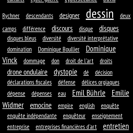
dessin
designer
Rychner
descendants
deux
discours
disques
camps
différence
disque
disques bleus
diversité
diversité interprétative
Dominique
domination
Dominique Boullier
Vinck
dommage
don
droit de l'art
droits
dystopie
drone ondulaire
dé
décision
déclarations fiscales
défense
délices orgiaques
Emil Bührle
Emilie
dépense
dépenses
eau
Widmer
emocine
empire
english
enquête
enquête indépendante
enquêteur
enseignement
entretien
entreprise
entreprises financières d'art