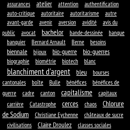
atelier
assurances
attention
authentification
auto-critique
autoritaire
autoritarisme
autre
avant-garde
avenir
aversion
avidité
avis du
bachelor
public
avocat
bande-dessinée
banque
banquier
Bernard Arnault
Berne
besoins
biennale
bio-guerre
bio-guerres
bijoux
biographie
biométrie
biotech
blanc
blanchiment d'argent
bleu
bourses
cantonales
boîte
Bulle
bénéfices
bénéfices de
capitalisme
guerre
cadre
canton
capitaux
cerces
Chlorure
carrière
Catastrophe
chaos
de Sodium
Christiane Eychenne
châteaux de sucre
Claire Droulez
civilisations
classes sociales