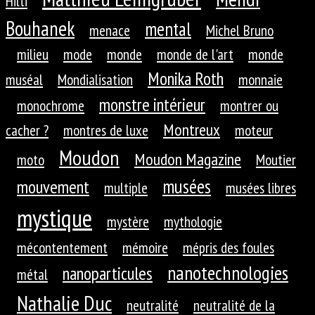
Hilti
Bouhanek
mental
menace
Michel Bruno
milieu
mode
monde
monde de l'art
monde
Monika Roth
muséal
Mondialisation
monnaie
monstre intérieur
monochrome
montrer ou
Montreux
cacher ?
montres de luxe
moteur
Moudon
Moudon Magazine
moto
Moutier
musées
mouvement
multiple
musées libres
mystique
mystère
mythologie
mécontentement
mémoire
mépris des foules
nanotechnologies
nanoparticules
métal
Nathalie Duc
neutralité
neutralité de la