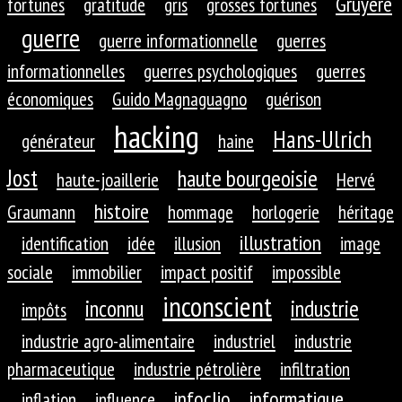
Gruyère
fortunes
gratitude
gris
grosses fortunes
guerre
guerre informationnelle
guerres
informationnelles
guerres psychologiques
guerres
économiques
Guido Magnaguagno
guérison
hacking
Hans-Ulrich
générateur
haine
Jost
haute bourgeoisie
haute-joaillerie
Hervé
histoire
Graumann
hommage
horlogerie
héritage
illustration
identification
idée
illusion
image
sociale
immobilier
impact positif
impossible
inconscient
inconnu
industrie
impôts
industrie agro-alimentaire
industriel
industrie
pharmaceutique
industrie pétrolière
infiltration
infoclio
informatique
inflation
influence