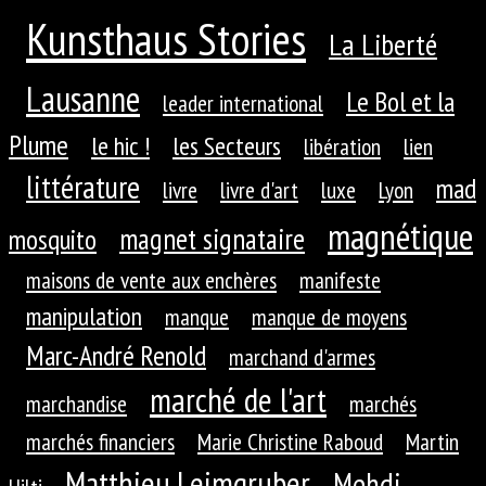
Kunsthaus Stories
La Liberté
Lausanne
Le Bol et la
leader international
Plume
le hic !
les Secteurs
libération
lien
littérature
mad
livre
livre d'art
luxe
Lyon
magnétique
magnet signataire
mosquito
maisons de vente aux enchères
manifeste
manipulation
manque
manque de moyens
Marc-André Renold
marchand d'armes
marché de l'art
marchandise
marchés
marchés financiers
Marie Christine Raboud
Martin
Matthieu Leimgruber
Mehdi