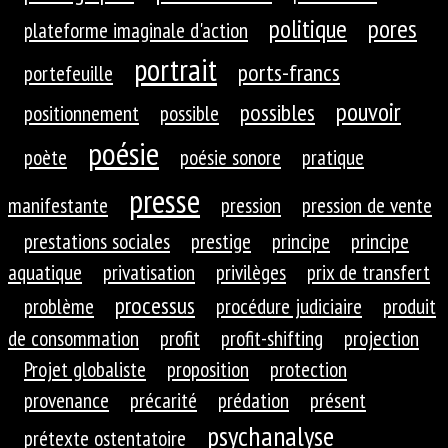
politique
pores
plateforme imaginale d'action
portrait
ports-francs
portefeuille
pouvoir
possibles
positionnement
possible
poésie
poète
poésie sonore
pratique
presse
manifestante
pression
pression de vente
prestations sociales
prestige
principe
principe
aquatique
privatisation
privilèges
prix de transfert
processus
problème
procédure judiciaire
produit
de consommation
profit
profit-shifting
projection
Projet globaliste
proposition
protection
provenance
précarité
prédation
présent
psychanalyse
prétexte ostentatoire