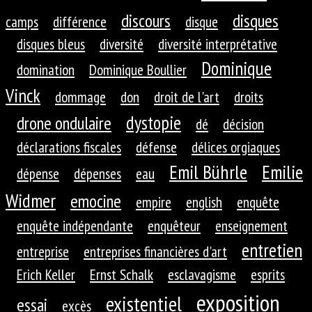
discours
disques
camps
différence
disque
disques bleus
diversité
diversité interprétative
Dominique
domination
Dominique Boullier
Vinck
dommage
don
droit de l'art
droits
dystopie
drone ondulaire
dé
décision
déclarations fiscales
défense
délices orgiaques
Emil Bührle
Emilie
dépense
dépenses
eau
Widmer
emocine
empire
english
enquête
enquête indépendante
enquêteur
enseignement
entretien
entreprise
entreprises financières d'art
Erich Keller
Ernst Schalk
esclavagisme
esprits
exposition
existentiel
essai
excès