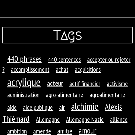
Tags
440 phrases
440 sentences
accepter ou rejeter
?
accomplissement
achat
acquisitions
acrylique
acteur
actif financier
activisme
administration
agro-alimentaire
agroalimentaire
alchimie
Alexis
aide
aide publique
air
Thiémard
Allemagne
Allemagne Nazie
alliance
amour
amitié
ambition
amende