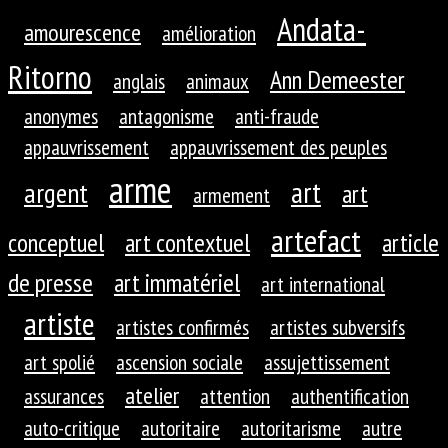
Andata-
amourescence
amélioration
Ritorno
Ann Demeester
anglais
animaux
anonymes
antagonisme
anti-fraude
appauvrissement
appauvrissement des peuples
arme
art
argent
art
armement
artefact
conceptuel
art contextuel
article
de presse
art immatériel
art international
artiste
artistes confirmés
artistes subversifs
art spolié
ascension sociale
assujettissement
atelier
assurances
attention
authentification
auto-critique
autoritaire
autoritarisme
autre