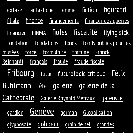
figuratif
fiction
extase
fantastique
femme
finance
filiale
financements
financer des guerres
fiscalité
fioles
flying sick
financier
FINMA
fondation
fondations
fonds
fonds publics pour les
musées
force
formulaire
fortune
Franck
Reinhardt
français
fraude
fraude fiscale
Fribourg
Félix
futurologie critique
futur
galerie
galerie de la
Bühlmann
fête
Cathédrale
galeriste
Galerie Raynald Métraux
Genève
gardien
german
Globalisation
gobbeur
glyphosate
grain de sel
grandes