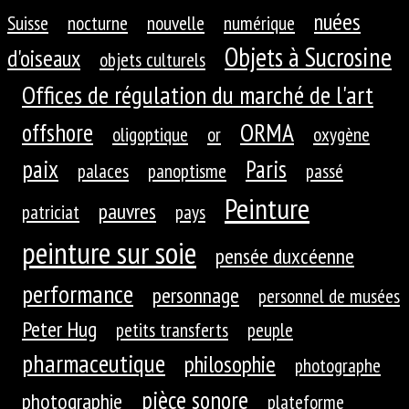
nuées
Suisse
nocturne
nouvelle
numérique
Objets à Sucrosine
d'oiseaux
objets culturels
Offices de régulation du marché de l'art
ORMA
offshore
oligoptique
or
oxygène
paix
Paris
palaces
panoptisme
passé
Peinture
pauvres
patriciat
pays
peinture sur soie
pensée duxcéenne
performance
personnage
personnel de musées
Peter Hug
petits transferts
peuple
pharmaceutique
philosophie
photographe
pièce sonore
photographie
plateforme