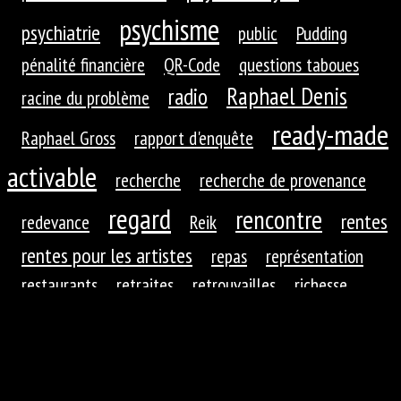
psychisme
psychiatrie
public
Pudding
pénalité financière
QR-Code
questions taboues
Raphael Denis
radio
racine du problème
ready-made
Raphael Gross
rapport d'enquête
activable
recherche
recherche de provenance
regard
rencontre
rentes
redevance
Reik
rentes pour les artistes
repas
représentation
restaurants
retraites
retrouvailles
richesse
roues dentées
roue dentée
rituel
robotique
rupture
réaction
réaction du public
réduction de
réfractions
réflexion
l'autre
régime
régime