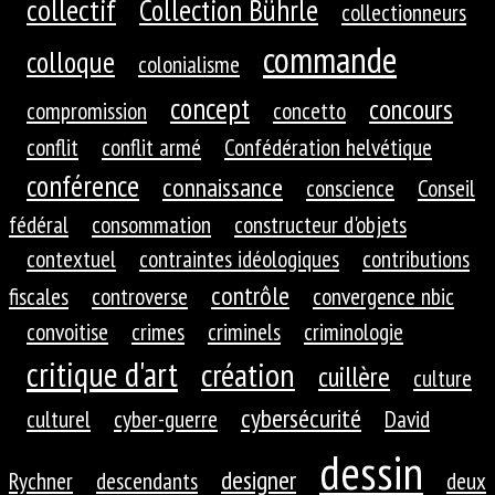
collectif
Collection Bührle
collectionneurs
commande
colloque
colonialisme
concept
concours
compromission
concetto
conflit
conflit armé
Confédération helvétique
conférence
connaissance
conscience
Conseil
fédéral
consommation
constructeur d'objets
contextuel
contraintes idéologiques
contributions
contrôle
fiscales
controverse
convergence nbic
convoitise
crimes
criminels
criminologie
critique d'art
création
cuillère
culture
cybersécurité
culturel
cyber-guerre
David
dessin
designer
Rychner
descendants
deux