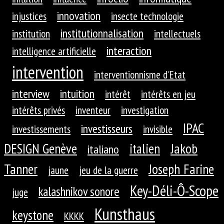
innovation
injustices
insecte technologie
institutionnalisation
institution
intellectuels
interaction
intelligence artificielle
intervention
interventionnisme d'Etat
interview
intuition
intérêt
intérêts en jeu
intérêts privés
inventeur
investigation
IPAC
investisseurs
investissements
invisible
DESIGN Genève
Jakob
italien
italiano
Tanner
Joseph Farine
jaune
jeu de la guerre
Key-Déli-Ô-Scope
kalashnikov sonore
juge
Kunsthaus
keystone
KKKK