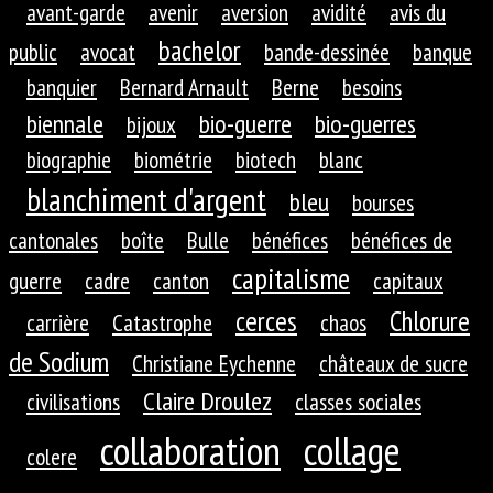
avant-garde
avenir
aversion
avidité
avis du
bachelor
public
avocat
bande-dessinée
banque
banquier
Bernard Arnault
Berne
besoins
biennale
bio-guerre
bio-guerres
bijoux
biographie
biométrie
biotech
blanc
blanchiment d'argent
bleu
bourses
cantonales
boîte
Bulle
bénéfices
bénéfices de
capitalisme
guerre
cadre
canton
capitaux
cerces
Chlorure
carrière
Catastrophe
chaos
de Sodium
Christiane Eychenne
châteaux de sucre
Claire Droulez
civilisations
classes sociales
collaboration
collage
colere