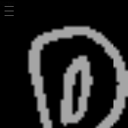
[getip]