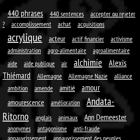
440 phrases
440 sentences
accepter ou rejeter
?
accomplissement
achat
acquisitions
acrylique
acteur
actif financier
activisme
administration
agro-alimentaire
agroalimentaire
alchimie
Alexis
aide
aide publique
air
Thiémard
Allemagne
Allemagne Nazie
alliance
amour
amitié
ambition
amende
Andata-
amourescence
amélioration
Ritorno
Ann Demeester
anglais
animaux
anonymes
antagonisme
anti-fraude
appauvrissement
appauvrissement des peuples