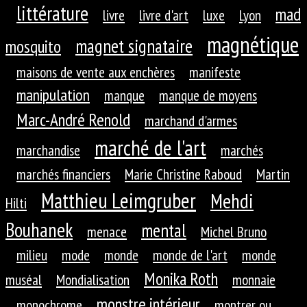
littérature
mad
livre
livre d'art
luxe
Lyon
magnétique
magnet signataire
mosquito
maisons de vente aux enchères
manifeste
manipulation
manque
manque de moyens
Marc-André Renold
marchand d'armes
marché de l'art
marchandise
marchés
marchés financiers
Marie Christine Raboud
Martin
Matthieu Leimgruber
Mehdi
Hilti
Bouhanek
mental
menace
Michel Bruno
milieu
mode
monde
monde de l'art
monde
Monika Roth
muséal
Mondialisation
monnaie
monstre intérieur
monochrome
montrer ou