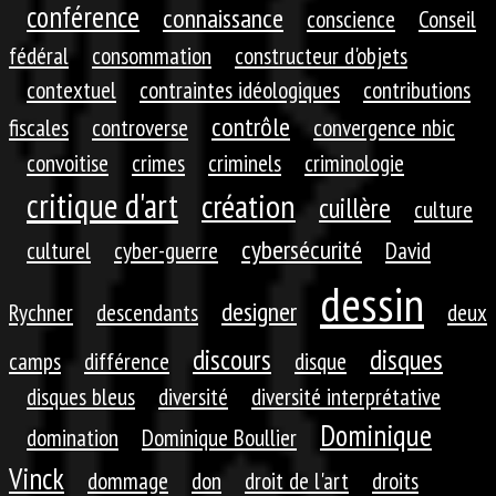
conférence
connaissance
conscience
Conseil
fédéral
consommation
constructeur d'objets
contextuel
contraintes idéologiques
contributions
contrôle
fiscales
controverse
convergence nbic
convoitise
crimes
criminels
criminologie
critique d'art
création
cuillère
culture
cybersécurité
culturel
cyber-guerre
David
dessin
designer
Rychner
descendants
deux
discours
disques
camps
différence
disque
disques bleus
diversité
diversité interprétative
Dominique
domination
Dominique Boullier
Vinck
dommage
don
droit de l'art
droits