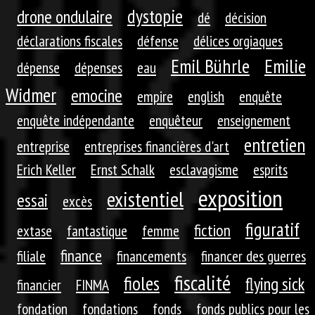
dystopie
drone ondulaire
dé
décision
déclarations fiscales
défense
délices orgiaques
Emil Bührle
Emilie
dépense
dépenses
eau
Widmer
emocine
empire
english
enquête
enquête indépendante
enquêteur
enseignement
entretien
entreprise
entreprises financières d'art
Erich Keller
Ernst Schalk
esclavagisme
esprits
exposition
existentiel
essai
excès
figuratif
fiction
extase
fantastique
femme
finance
filiale
financements
financer des guerres
fiscalité
fioles
flying sick
financier
FINMA
fondation
fondations
fonds
fonds publics pour les