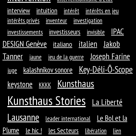
interview
intuition
intérêt
intérêts en jeu
intérêts privés
inventeur
investigation
IPAC
investisseurs
investissements
invisible
DESIGN Genève
Jakob
italien
italiano
Tanner
Joseph Farine
jaune
jeu de la guerre
Key-Déli-Ô-Scope
kalashnikov sonore
juge
Kunsthaus
keystone
KKKK
Kunsthaus Stories
La Liberté
Lausanne
Le Bol et la
leader international
Plume
le hic !
les Secteurs
libération
lien