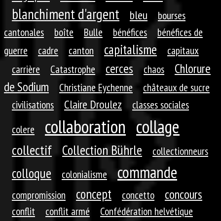
blanchiment d'argent
bleu
bourses
cantonales
boîte
Bulle
bénéfices
bénéfices de
capitalisme
guerre
cadre
canton
capitaux
cerces
Chlorure
carrière
Catastrophe
chaos
de Sodium
Christiane Eychenne
châteaux de sucre
Claire Droulez
civilisations
classes sociales
collaboration
collage
colere
collectif
Collection Bührle
collectionneurs
commande
colloque
colonialisme
concept
concours
compromission
concetto
conflit
conflit armé
Confédération helvétique