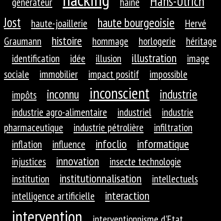
Hans-Ulrich
générateur
haine
Jost
haute bourgeoisie
haute-joaillerie
Hervé
histoire
Graumann
hommage
horlogerie
héritage
illustration
identification
idée
illusion
image
sociale
immobilier
impact positif
impossible
inconscient
inconnu
industrie
impôts
industrie agro-alimentaire
industriel
industrie
pharmaceutique
industrie pétrolière
infiltration
infoclio
informatique
inflation
influence
innovation
injustices
insecte technologie
institutionnalisation
institution
intellectuels
interaction
intelligence artificielle
intervention
interventionnisme d'Etat