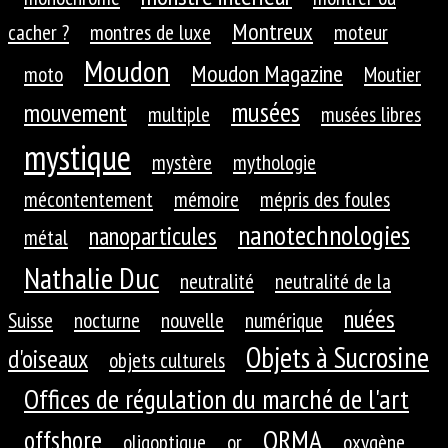
Montreux
cacher ?
montres de luxe
moteur
Moudon
Moudon Magazine
moto
Moutier
musées
mouvement
multiple
musées libres
mystique
mystère
mythologie
mécontentement
mémoire
mépris des foules
nanotechnologies
nanoparticules
métal
Nathalie Duc
neutralité
neutralité de la
nuées
Suisse
nocturne
nouvelle
numérique
Objets à Sucrosine
d'oiseaux
objets culturels
Offices de régulation du marché de l'art
ORMA
offshore
oligoptique
or
oxygène