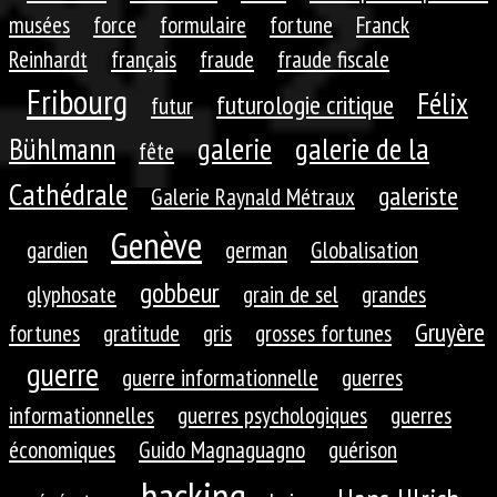
musées
force
formulaire
fortune
Franck
Reinhardt
français
fraude
fraude fiscale
Fribourg
Félix
futurologie critique
futur
galerie
galerie de la
Bühlmann
fête
Cathédrale
galeriste
Galerie Raynald Métraux
Genève
gardien
german
Globalisation
gobbeur
glyphosate
grain de sel
grandes
Gruyère
fortunes
gratitude
gris
grosses fortunes
guerre
guerre informationnelle
guerres
informationnelles
guerres psychologiques
guerres
économiques
Guido Magnaguagno
guérison
hacking