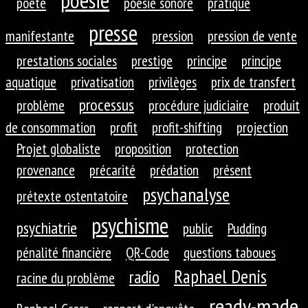
poésie
poète
poésie sonore
pratique
presse
manifestante
pression
pression de vente
prestations sociales
prestige
principe
principe
aquatique
privatisation
privilèges
prix de transfert
processus
problème
procédure judiciaire
produit
de consommation
profit
profit-shifting
projection
Projet globaliste
proposition
protection
provenance
précarité
prédation
présent
psychanalyse
prétexte ostentatoire
psychisme
psychiatrie
public
Pudding
pénalité financière
QR-Code
questions taboues
Raphael Denis
radio
racine du problème
ready-made