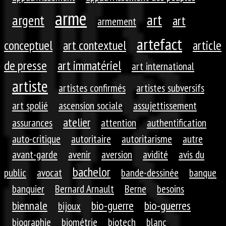
arme
art
argent
art
armement
artefact
conceptuel
art contextuel
article
de presse
art immatériel
art international
artiste
artistes confirmés
artistes subversifs
art spolié
ascension sociale
assujettissement
atelier
assurances
attention
authentification
auto-critique
autoritaire
autoritarisme
autre
avant-garde
avenir
aversion
avidité
avis du
bachelor
public
avocat
bande-dessinée
banque
banquier
Bernard Arnault
Berne
besoins
biennale
bio-guerre
bio-guerres
bijoux
biographie
biométrie
biotech
blanc