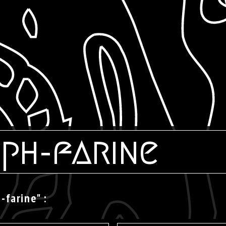
ph-farine
-farine" :