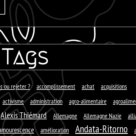
Tags
r ou rejeter ?
accomplissement
achat
acquisitions
activisme
administration
agro-alimentaire
agroalime
Alexis Thiémard
Allemagne
Allemagne Nazie
all
Andata-Ritorno
amourescence
amélioration