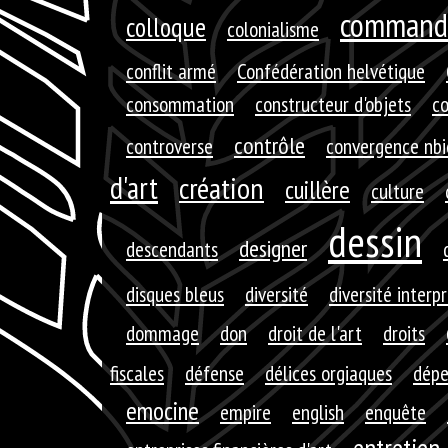
command
colloque
colonialisme
conflit armé
Confédération helvétique
consommation
constructeur d'objets
c
contrôle
controverse
convergence nbi
d'art
création
cuillère
culture
dessin
designer
descendants
disques bleus
diversité
diversité interp
dommage
don
droit de l'art
droits
fiscales
défense
délices orgiaques
dépe
emocine
empire
english
enquête