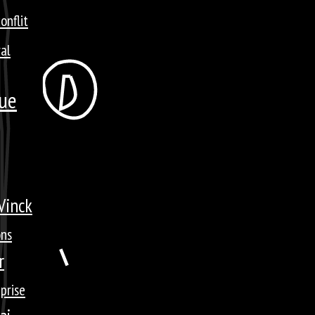
onflit
ral
que
Vinck
ons
r
prise