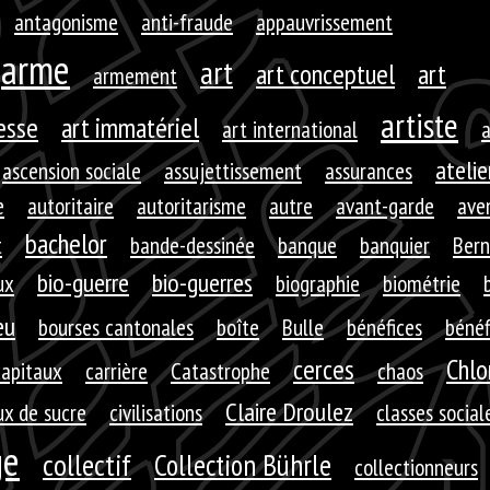
antagonisme
anti-fraude
appauvrissement
arme
art
art conceptuel
art
armement
artiste
resse
art immatériel
art international
a
atelie
ascension sociale
assujettissement
assurances
e
autoritaire
autoritarisme
autre
avant-garde
aven
bachelor
t
bande-dessinée
banque
banquier
Bern
bio-guerre
bio-guerres
ux
biographie
biométrie
eu
bourses cantonales
boîte
Bulle
bénéfices
bénéf
cerces
Chlo
capitaux
carrière
Catastrophe
chaos
Claire Droulez
x de sucre
civilisations
classes social
ge
collectif
Collection Bührle
collectionneurs