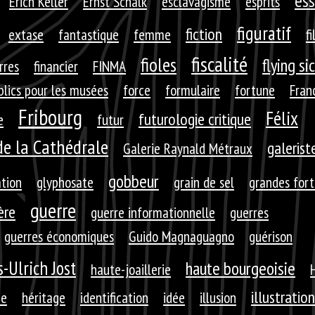
ess
Erich Keller
Ernst Schalk
esclavagisme
esprits
figuratif
fiction
extase
fantastique
femme
fi
fiscalité
fioles
flying si
rres
financier
FINMA
blics pour les musées
force
formulaire
fortune
Fran
Fribourg
Félix
futurologie critique
e
futur
de la Cathédrale
galerist
Galerie Raynald Métraux
gobbeur
ation
glyphosate
grain de sel
grandes for
guerre
ère
guerre informationnelle
guerres
guerres économiques
Guido Magnaguagno
guérison
-Ulrich Jost
haute bourgeoisie
haute-joaillerie
illustration
ie
héritage
identification
idée
illusion