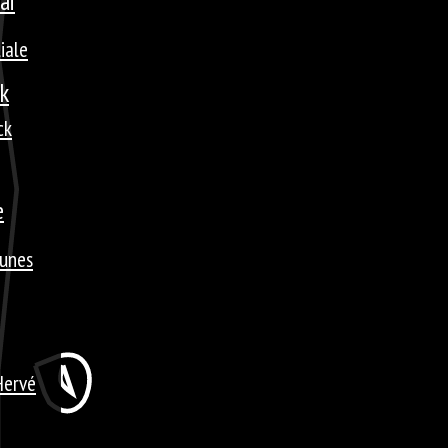
ai
liale
ck
ck
e
tunes
Hervé