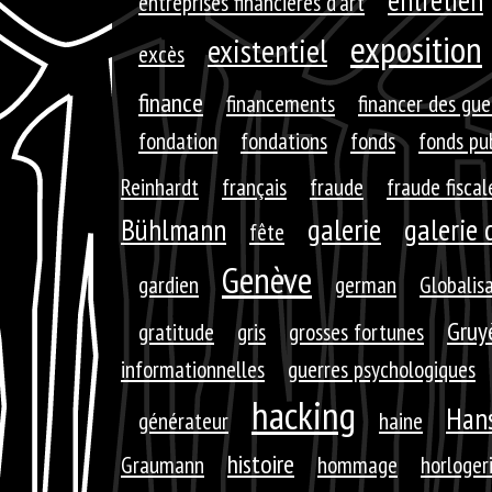
entretien
entreprises financières d'art
exposition
existentiel
excès
finance
financements
financer des gue
fondation
fondations
fonds
fonds pu
Reinhardt
français
fraude
fraude fiscal
galerie
galerie 
Bühlmann
fête
Genève
gardien
german
Globalis
Gruy
gratitude
gris
grosses fortunes
informationnelles
guerres psychologiques
hacking
Hans
générateur
haine
histoire
Graumann
hommage
horloger