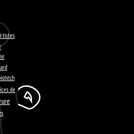
rtistes
r
ir
ard
biotech
ices de
rure
es