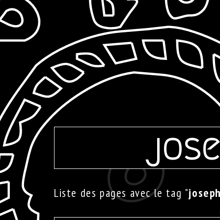
jose
Liste des pages avec le tag "
joseph