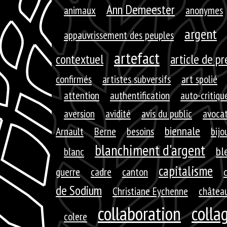
Ann Demeester
animaux
anonymes
argent
appauvrissement des peuples
artefact
contextuel
article de p
confirmés
artistes subversifs
art spolié
attention
authentification
auto-critiqu
aversion
avidité
avis du public
avoca
biennale
Arnault
Berne
besoins
bijo
blanchiment d'argent
bl
blanc
capitalisme
guerre
cadre
canton
de Sodium
Christiane Eychenne
château
collaboration
colla
colere