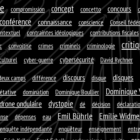
e
concept
concours
compromission
concetto
c
conférence
connaissance
conscience
Conseil fédé
ontextuel
contraintes idéologiques
contributions fiscales
criti
c
convoitise
crimes
criminels
criminologie
cybersécurité
culturel
cyber-guerre
David Rychner
discours
disques
deux camps
différence
disque
Dominique 
rétative
domination
Dominique Boullier
dystopie
drone ondulaire
dé
décision
déclarati
Emil Bührle
Emilie Widme
nse
dépenses
eau
enquête indépendante
enquêteur
enseignement
entre