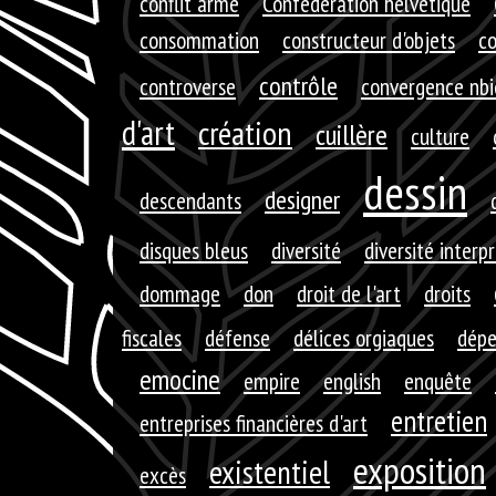
conflit armé
Confédération helvétique
consommation
constructeur d'objets
c
contrôle
controverse
convergence nbi
d'art
création
cuillère
culture
dessin
designer
descendants
disques bleus
diversité
diversité interp
dommage
don
droit de l'art
droits
fiscales
défense
délices orgiaques
dépe
emocine
empire
english
enquête
entretien
entreprises financières d'art
exposition
existentiel
excès