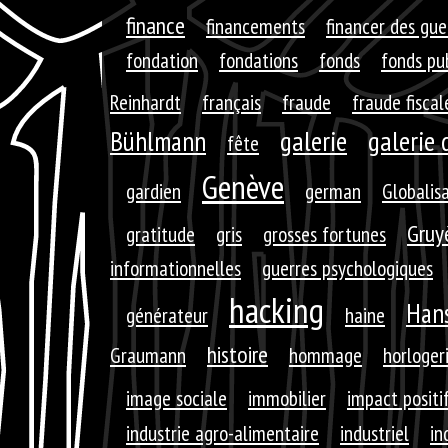
finance
financements
financer des gue
fondation
fondations
fonds
fonds pu
Reinhardt
français
fraude
fraude fiscal
galerie
galerie 
Bühlmann
fête
Genève
gardien
german
Globalis
Gruy
gratitude
gris
grosses fortunes
informationnelles
guerres psychologiques
hacking
Hans
générateur
haine
histoire
Graumann
hommage
horloger
image sociale
immobilier
impact positi
industrie agro-alimentaire
industriel
in