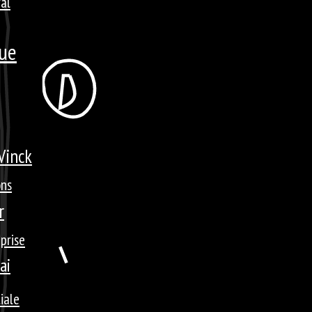
ral
que
Vinck
ons
r
prise
ai
liale