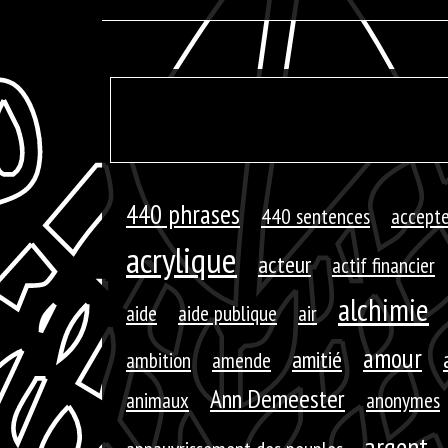
440 phrases
440 sentences
accepte
acrylique
acteur
actif financier
alchimie
aide
aide publique
air
amour
amitié
ambition
amende
Ann Demeester
animaux
anonymes
argent