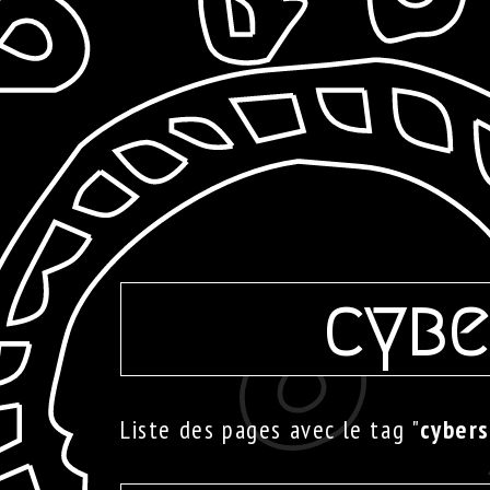
cybe
Liste des pages avec le tag "
cybers