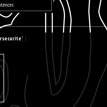
ntences
rsecurite
" :