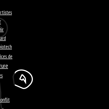
rtistes
r
ir
ard
biotech
ices de
rure
es
onflit