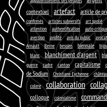
appauvrissement des peuples
artefact
contextuel
article de p
confirmés
artistes subversifs
art spolié
attention
authentification
auto-critiqu
aversion
avidité
avis du public
avoca
biennale
Arnault
Berne
besoins
bijo
blanchiment d'argent
bl
blanc
capitalisme
guerre
cadre
canton
de Sodium
Christiane Eychenne
château
collaboration
colla
colere
command
colloque
colonialisme