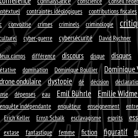
conférence
connaissance
conscience
Conseil fédé
ontextuel
contraintes idéologiques
contributions fiscales
criti
c
convoitise
crimes
criminels
criminologie
cybersécurité
culturel
cyber-guerre
David Rychner
discours
disques
deux camps
différence
disque
Dominique 
rétative
domination
Dominique Boullier
dystopie
drone ondulaire
dé
décision
déclarati
Emil Bührle
Emilie Widme
nse
dépenses
eau
enquête indépendante
enquêteur
enseignement
entre
ess
Erich Keller
Ernst Schalk
esclavagisme
esprits
figuratif
fiction
extase
fantastique
femme
fi