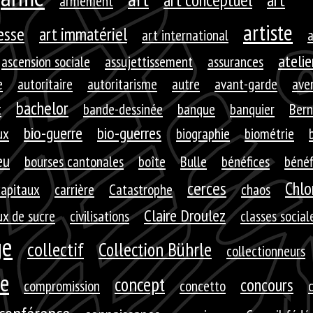
armement
artiste
resse
art immatériel
art international
a
atelie
ascension sociale
assujettissement
assurances
e
autoritaire
autoritarisme
autre
avant-garde
aven
bachelor
t
bande-dessinée
banque
banquier
Bern
bio-guerre
bio-guerres
ux
biographie
biométrie
eu
bourses cantonales
boîte
Bulle
bénéfices
bénéf
cerces
Chlo
capitaux
carrière
Catastrophe
chaos
Claire Droulez
x de sucre
civilisations
classes social
ge
collectif
Collection Bührle
collectionneurs
e
concept
concours
compromission
concetto
c