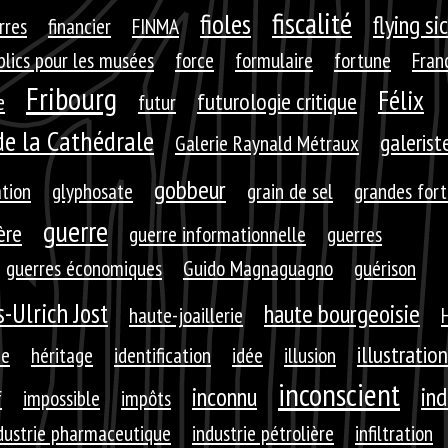
fiscalité
fioles
flying si
rres
financier
FINMA
blics pour les musées
force
formulaire
fortune
Fran
Fribourg
Félix
futurologie critique
e
futur
de la Cathédrale
galerist
Galerie Raynald Métraux
gobbeur
ation
glyphosate
grain de sel
grandes for
guerre
ère
guerre informationnelle
guerres
guerres économiques
Guido Magnaguagno
guérison
-Ulrich Jost
haute bourgeoisie
haute-joaillerie
illustration
ie
héritage
identification
idée
illusion
inconscient
inconnu
ind
f
impossible
impôts
dustrie pharmaceutique
industrie pétrolière
infiltration