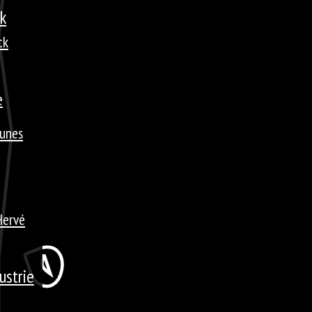
ck
ck
e
tunes
Hervé
ustrie