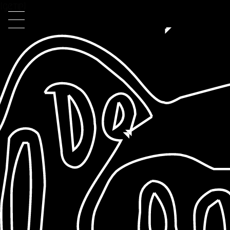
[getip]