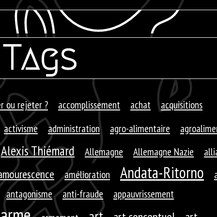
Tags
r ou rejeter ?
accomplissement
achat
acquisitions
activisme
administration
agro-alimentaire
agroalime
Alexis Thiémard
Allemagne
Allemagne Nazie
all
Andata-Ritorno
amourescence
amélioration
antagonisme
anti-fraude
appauvrissement
arme
art
art conceptuel
art