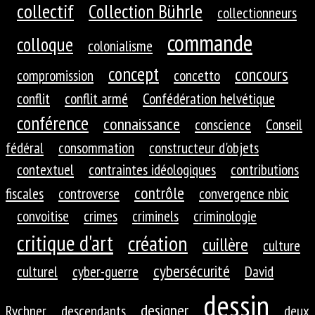
collectif
Collection Bührle
collectionneurs
commande
colloque
colonialisme
concept
concours
compromission
concetto
conflit
conflit armé
Confédération helvétique
conférence
connaissance
conscience
Conseil
fédéral
consommation
constructeur d'objets
contextuel
contraintes idéologiques
contributions
contrôle
fiscales
controverse
convergence nbic
convoitise
crimes
criminels
criminologie
critique d'art
création
cuillère
culture
cybersécurité
culturel
cyber-guerre
David
dessin
designer
Rychner
descendants
deux