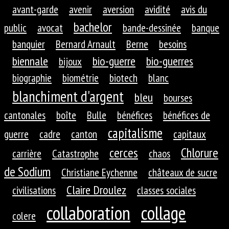
avant-garde
avenir
aversion
avidité
avis du
bachelor
public
avocat
bande-dessinée
banque
banquier
Bernard Arnault
Berne
besoins
biennale
bio-guerre
bio-guerres
bijoux
biographie
biométrie
biotech
blanc
blanchiment d'argent
bleu
bourses
cantonales
boîte
Bulle
bénéfices
bénéfices de
capitalisme
guerre
cadre
canton
capitaux
cerces
Chlorure
carrière
Catastrophe
chaos
de Sodium
Christiane Eychenne
châteaux de sucre
Claire Droulez
civilisations
classes sociales
collaboration
collage
colere