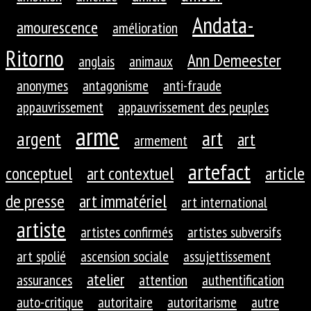
Andata-
amourescence
amélioration
Ritorno
Ann Demeester
anglais
animaux
anonymes
antagonisme
anti-fraude
appauvrissement
appauvrissement des peuples
arme
art
argent
art
armement
artefact
conceptuel
art contextuel
article
de presse
art immatériel
art international
artiste
artistes confirmés
artistes subversifs
art spolié
ascension sociale
assujettissement
atelier
assurances
attention
authentification
auto-critique
autoritaire
autoritarisme
autre