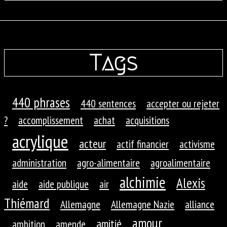
Tags
440 phrases
440 sentences
accepter ou rejeter
?
accomplissement
achat
acquisitions
acrylique
acteur
actif financier
activisme
administration
agro-alimentaire
agroalimentaire
alchimie
Alexis
aide
aide publique
air
Thiémard
Allemagne
Allemagne Nazie
alliance
amour
amitié
ambition
amende