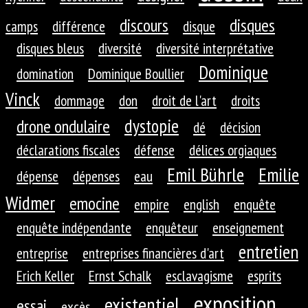
discours
disques
camps
différence
disque
disques bleus
diversité
diversité interprétative
Dominique
domination
Dominique Boullier
Vinck
dommage
don
droit de l'art
droits
dystopie
drone ondulaire
dé
décision
déclarations fiscales
défense
délices orgiaques
Emil Bührle
Emilie
dépense
dépenses
eau
Widmer
emocine
empire
english
enquête
enquête indépendante
enquêteur
enseignement
entretien
entreprise
entreprises financières d'art
Erich Keller
Ernst Schalk
esclavagisme
esprits
exposition
existentiel
essai
excès