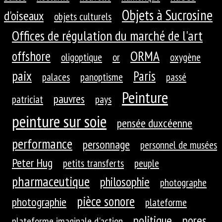
Objets à Sucrosine
d'oiseaux
objets culturels
Offices de régulation du marché de l'art
ORMA
offshore
oligoptique
or
oxygène
paix
Paris
palaces
panoptisme
passé
Peinture
pauvres
patriciat
pays
peinture sur soie
pensée duxcéenne
performance
personnage
personnel de musées
Peter Hug
petits transferts
peuple
pharmaceutique
philosophie
photographe
pièce sonore
photographie
plateforme
politique
pores
plateforme imaginale d'action