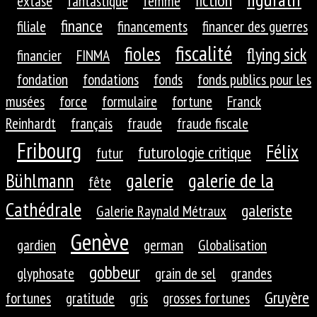
fiction
extase
fantastique
femme
finance
filiale
financements
financer des guerres
fiscalité
fioles
flying sick
financier
FINMA
fondation
fondations
fonds
fonds publics pour les
musées
force
formulaire
fortune
Franck
Reinhardt
français
fraude
fraude fiscale
Fribourg
Félix
futurologie critique
futur
galerie
galerie de la
Bühlmann
fête
Cathédrale
galeriste
Galerie Raynald Métraux
Genève
gardien
german
Globalisation
gobbeur
glyphosate
grain de sel
grandes
Gruyère
fortunes
gratitude
gris
grosses fortunes