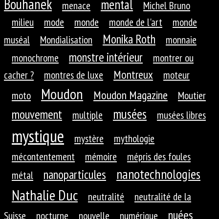
Bouhanek
mental
menace
Michel Bruno
milieu
mode
monde
monde de l'art
monde
Monika Roth
muséal
Mondialisation
monnaie
monstre intérieur
monochrome
montrer ou
Montreux
cacher ?
montres de luxe
moteur
Moudon
Moudon Magazine
moto
Moutier
musées
mouvement
multiple
musées libres
mystique
mystère
mythologie
mécontentement
mémoire
mépris des foules
nanotechnologies
nanoparticules
métal
Nathalie Duc
neutralité
neutralité de la
nuées
Suisse
nocturne
nouvelle
numérique