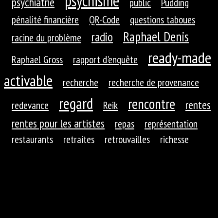
psychisme
psychiatrie
public
Pudding
pénalité financière
QR-Code
questions taboues
Raphael Denis
radio
racine du problème
ready-made
Raphael Gross
rapport d'enquête
activable
recherche
recherche de provenance
regard
rencontre
rentes
redevance
Reik
rentes pour les artistes
repas
représentation
restaurants
retraites
retrouvailles
richesse
roues dentées
roue dentée
rituel
robotique
rupture
réaction
réaction du public
réduction de
réfractions
réflexion
l'autre
régime
régime
résistance
régulation
répression
autoritaire