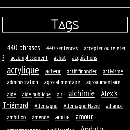
Tags
440 phrases
440 sentences
accepter ou rejeter
?
accomplissement
achat
acquisitions
acrylique
acteur
actif financier
activisme
administration
agro-alimentaire
agroalimentaire
alchimie
Alexis
aide
aide publique
air
Thiémard
Allemagne
Allemagne Nazie
alliance
amour
amitié
ambition
amende
Andata-