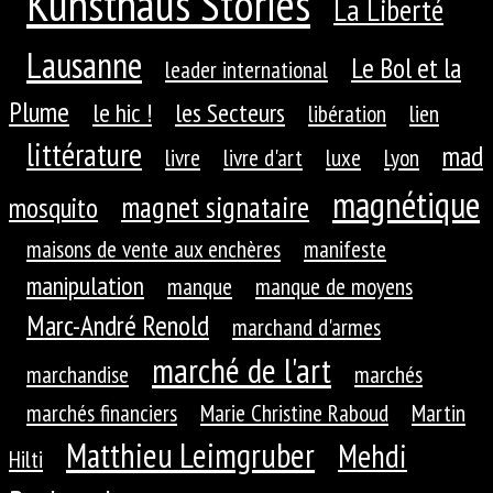
Kunsthaus Stories
La Liberté
Lausanne
Le Bol et la
leader international
Plume
le hic !
les Secteurs
libération
lien
littérature
mad
livre
livre d'art
luxe
Lyon
magnétique
magnet signataire
mosquito
maisons de vente aux enchères
manifeste
manipulation
manque
manque de moyens
Marc-André Renold
marchand d'armes
marché de l'art
marchandise
marchés
marchés financiers
Marie Christine Raboud
Martin
Matthieu Leimgruber
Mehdi
Hilti