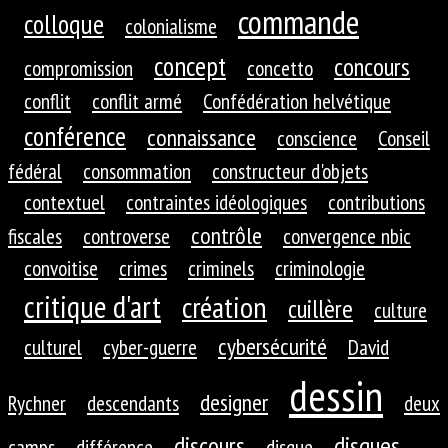
commande
colloque
colonialisme
concept
concours
compromission
concetto
conflit
conflit armé
Confédération helvétique
conférence
connaissance
conscience
Conseil
fédéral
consommation
constructeur d'objets
contextuel
contraintes idéologiques
contributions
contrôle
fiscales
controverse
convergence nbic
convoitise
crimes
criminels
criminologie
critique d'art
création
cuillère
culture
cybersécurité
culturel
cyber-guerre
David
dessin
designer
Rychner
descendants
deux
discours
disques
camps
différence
disque