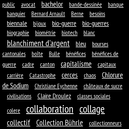
bachelor
public
avocat
bande-dessinée
banque
banquier
Bernard Arnault
Berne
besoins
biennale
bio-guerre
bio-guerres
bijoux
biographie
biométrie
biotech
blanc
blanchiment d'argent
bleu
bourses
cantonales
boîte
Bulle
bénéfices
bénéfices de
capitalisme
guerre
cadre
canton
capitaux
cerces
Chlorure
carrière
Catastrophe
chaos
de Sodium
Christiane Eychenne
châteaux de sucre
Claire Droulez
civilisations
classes sociales
collaboration
collage
colere
collectif
Collection Bührle
collectionneurs