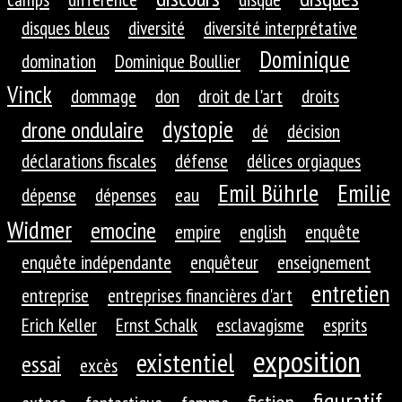
disques bleus
diversité
diversité interprétative
Dominique
domination
Dominique Boullier
Vinck
dommage
don
droit de l'art
droits
dystopie
drone ondulaire
dé
décision
déclarations fiscales
défense
délices orgiaques
Emil Bührle
Emilie
dépense
dépenses
eau
Widmer
emocine
empire
english
enquête
enquête indépendante
enquêteur
enseignement
entretien
entreprise
entreprises financières d'art
Erich Keller
Ernst Schalk
esclavagisme
esprits
exposition
existentiel
essai
excès
figuratif