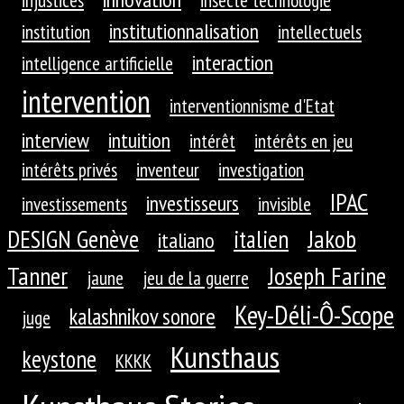
institutionnalisation
institution
intellectuels
interaction
intelligence artificielle
intervention
interventionnisme d'Etat
interview
intuition
intérêt
intérêts en jeu
intérêts privés
inventeur
investigation
IPAC
investisseurs
investissements
invisible
DESIGN Genève
Jakob
italien
italiano
Tanner
Joseph Farine
jaune
jeu de la guerre
Key-Déli-Ô-Scope
kalashnikov sonore
juge
Kunsthaus
keystone
KKKK