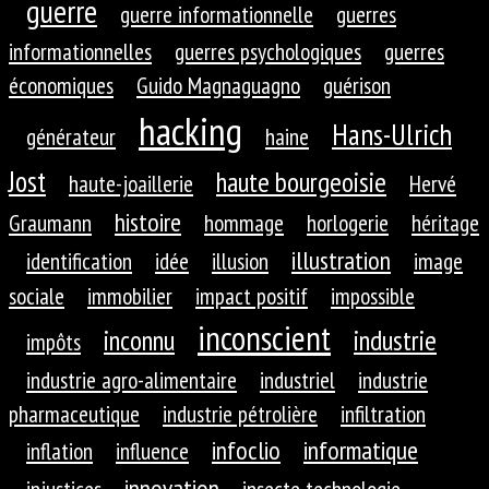
guerre
guerre informationnelle
guerres
informationnelles
guerres psychologiques
guerres
économiques
Guido Magnaguagno
guérison
hacking
Hans-Ulrich
générateur
haine
Jost
haute bourgeoisie
haute-joaillerie
Hervé
histoire
Graumann
hommage
horlogerie
héritage
illustration
identification
idée
illusion
image
sociale
immobilier
impact positif
impossible
inconscient
inconnu
industrie
impôts
industrie agro-alimentaire
industriel
industrie
pharmaceutique
industrie pétrolière
infiltration
infoclio
informatique
inflation
influence
innovation
injustices
insecte technologie