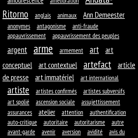
amourescence
amélioration
Ritorno
Ann Demeester
anglais
animaux
anonymes
antagonisme
anti-fraude
appauvrissement
appauvrissement des peuples
arme
art
argent
art
armement
artefact
conceptuel
art contextuel
article
de presse
art immatériel
art international
artiste
artistes confirmés
artistes subversifs
art spolié
ascension sociale
assujettissement
atelier
assurances
attention
authentification
auto-critique
autoritaire
autoritarisme
autre
avant-garde
avenir
aversion
avidité
avis du