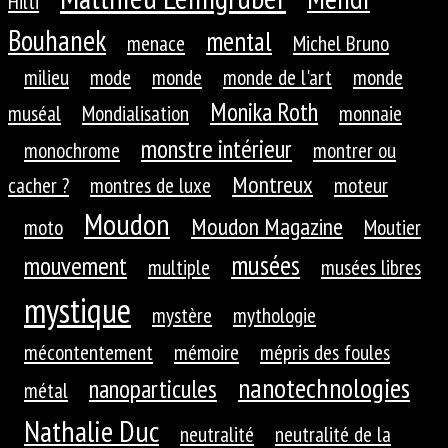
Hilti
Bouhanek
mental
menace
Michel Bruno
milieu
mode
monde
monde de l'art
monde
Monika Roth
muséal
Mondialisation
monnaie
monstre intérieur
monochrome
montrer ou
Montreux
cacher ?
montres de luxe
moteur
Moudon
Moudon Magazine
moto
Moutier
musées
mouvement
multiple
musées libres
mystique
mystère
mythologie
mécontentement
mémoire
mépris des foules
nanotechnologies
nanoparticules
métal
Nathalie Duc
neutralité
neutralité de la