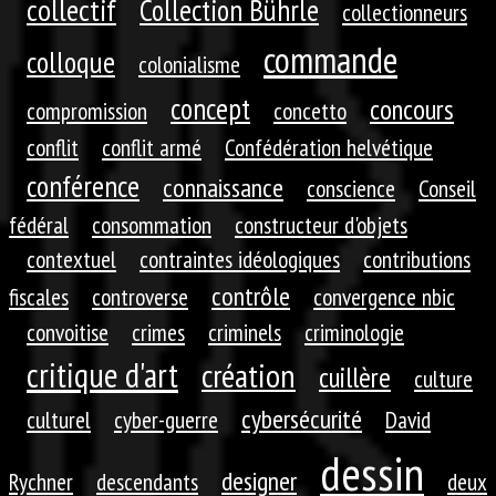
collectif
Collection Bührle
collectionneurs
commande
colloque
colonialisme
concept
concours
compromission
concetto
conflit
conflit armé
Confédération helvétique
conférence
connaissance
conscience
Conseil
fédéral
consommation
constructeur d'objets
contextuel
contraintes idéologiques
contributions
contrôle
fiscales
controverse
convergence nbic
convoitise
crimes
criminels
criminologie
critique d'art
création
cuillère
culture
cybersécurité
culturel
cyber-guerre
David
dessin
designer
Rychner
descendants
deux