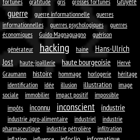
Gruyère
fortunes
gratitude
gris
grosses fortunes
guerre
guerre informationnelle
guerres
informationnelles
guerres psychologiques
guerres
économiques
Guido Magnaguagno
guérison
hacking
Hans-Ulrich
générateur
haine
Jost
haute bourgeoisie
haute-joaillerie
Hervé
histoire
Graumann
hommage
horlogerie
héritage
illustration
identification
idée
illusion
image
sociale
immobilier
impact positif
impossible
inconscient
inconnu
industrie
impôts
industrie agro-alimentaire
industriel
industrie
pharmaceutique
industrie pétrolière
infiltration
infoclio
informatique
inflation
influence