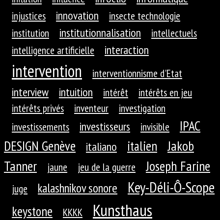
innovation
injustices
insecte technologie
institutionnalisation
institution
intellectuels
interaction
intelligence artificielle
intervention
interventionnisme d'Etat
interview
intuition
intérêt
intérêts en jeu
intérêts privés
inventeur
investigation
IPAC
investisseurs
investissements
invisible
DESIGN Genève
Jakob
italien
italiano
Tanner
Joseph Farine
jaune
jeu de la guerre
Key-Déli-Ô-Scope
kalashnikov sonore
juge
Kunsthaus
keystone
KKKK