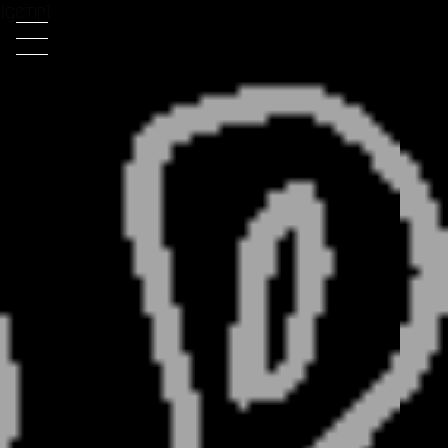
[getip]