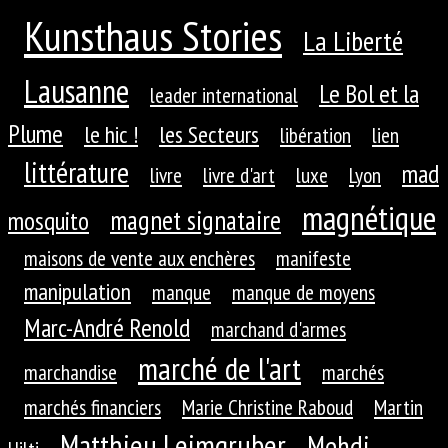
Kunsthaus Stories
La Liberté
Lausanne
Le Bol et la
leader international
Plume
le hic !
les Secteurs
libération
lien
littérature
mad
livre
livre d'art
luxe
Lyon
magnétique
magnet signataire
mosquito
maisons de vente aux enchères
manifeste
manipulation
manque
manque de moyens
Marc-André Renold
marchand d'armes
marché de l'art
marchandise
marchés
marchés financiers
Marie Christine Raboud
Martin
Matthieu Leimgruber
Mehdi