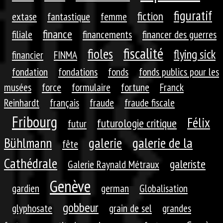
figuratif
fiction
extase
fantastique
femme
finance
filiale
financements
financer des guerres
fiscalité
fioles
flying sick
financier
FINMA
fondation
fondations
fonds
fonds publics pour les
musées
force
formulaire
fortune
Franck
Reinhardt
français
fraude
fraude fiscale
Fribourg
Félix
futurologie critique
futur
galerie
galerie de la
Bühlmann
fête
Cathédrale
galeriste
Galerie Raynald Métraux
Genève
gardien
german
Globalisation
gobbeur
glyphosate
grain de sel
grandes