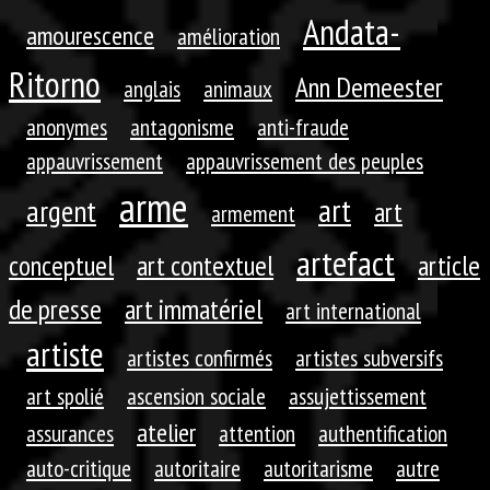
Andata-
amourescence
amélioration
Ritorno
Ann Demeester
anglais
animaux
anonymes
antagonisme
anti-fraude
appauvrissement
appauvrissement des peuples
arme
art
argent
art
armement
artefact
conceptuel
art contextuel
article
de presse
art immatériel
art international
artiste
artistes confirmés
artistes subversifs
art spolié
ascension sociale
assujettissement
atelier
assurances
attention
authentification
auto-critique
autoritaire
autoritarisme
autre