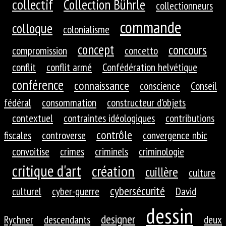
collectif
Collection Bührle
collectionneurs
commande
colloque
colonialisme
concept
concours
compromission
concetto
conflit
conflit armé
Confédération helvétique
conférence
connaissance
conscience
Conseil
fédéral
consommation
constructeur d'objets
contextuel
contraintes idéologiques
contributions
contrôle
fiscales
controverse
convergence nbic
convoitise
crimes
criminels
criminologie
critique d'art
création
cuillère
culture
cybersécurité
culturel
cyber-guerre
David
dessin
designer
Rychner
descendants
deux