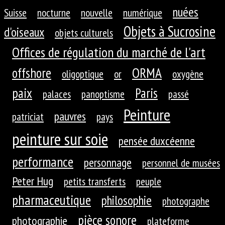
nuées
Suisse
nocturne
nouvelle
numérique
Objets à Sucrosine
d'oiseaux
objets culturels
Offices de régulation du marché de l'art
ORMA
offshore
oligoptique
or
oxygène
paix
Paris
palaces
panoptisme
passé
Peinture
pauvres
patriciat
pays
peinture sur soie
pensée duxcéenne
performance
personnage
personnel de musées
Peter Hug
petits transferts
peuple
pharmaceutique
philosophie
photographe
pièce sonore
photographie
plateforme