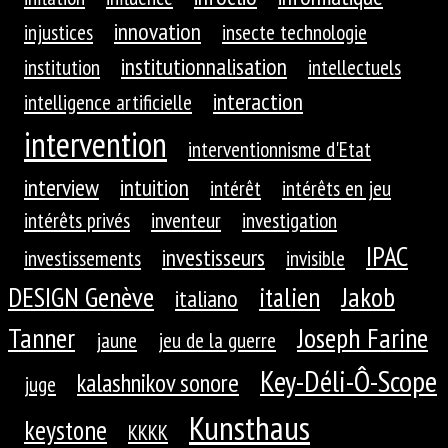
innovation
injustices
insecte technologie
institutionnalisation
institution
intellectuels
interaction
intelligence artificielle
intervention
interventionnisme d'Etat
interview
intuition
intérêt
intérêts en jeu
intérêts privés
inventeur
investigation
IPAC
investisseurs
investissements
invisible
DESIGN Genève
Jakob
italien
italiano
Tanner
Joseph Farine
jaune
jeu de la guerre
Key-Déli-Ô-Scope
kalashnikov sonore
juge
Kunsthaus
keystone
KKKK