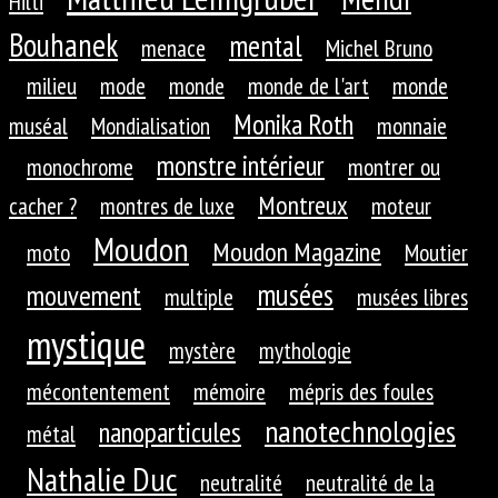
Hilti
Bouhanek
mental
menace
Michel Bruno
milieu
mode
monde
monde de l'art
monde
Monika Roth
muséal
Mondialisation
monnaie
monstre intérieur
monochrome
montrer ou
Montreux
cacher ?
montres de luxe
moteur
Moudon
Moudon Magazine
moto
Moutier
musées
mouvement
multiple
musées libres
mystique
mystère
mythologie
mécontentement
mémoire
mépris des foules
nanotechnologies
nanoparticules
métal
Nathalie Duc
neutralité
neutralité de la