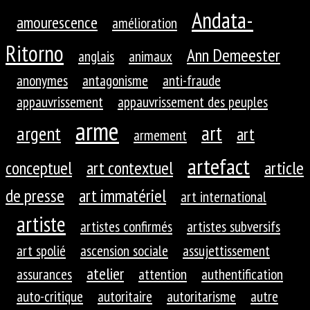
Andata-
amourescence
amélioration
Ritorno
Ann Demeester
anglais
animaux
anonymes
antagonisme
anti-fraude
appauvrissement
appauvrissement des peuples
arme
art
argent
art
armement
artefact
conceptuel
art contextuel
article
de presse
art immatériel
art international
artiste
artistes confirmés
artistes subversifs
art spolié
ascension sociale
assujettissement
atelier
assurances
attention
authentification
auto-critique
autoritaire
autoritarisme
autre