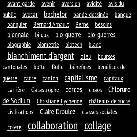
avant-garde
avenir
aversion
avidité
avis du
bachelor
public
avocat
bande-dessinée
banque
banquier
Bernard Arnault
Berne
besoins
biennale
bio-guerre
bio-guerres
bijoux
biographie
biométrie
biotech
blanc
blanchiment d'argent
bleu
bourses
cantonales
boîte
Bulle
bénéfices
bénéfices de
capitalisme
guerre
cadre
canton
capitaux
cerces
Chlorure
carrière
Catastrophe
chaos
de Sodium
Christiane Eychenne
châteaux de sucre
Claire Droulez
civilisations
classes sociales
collaboration
collage
colere