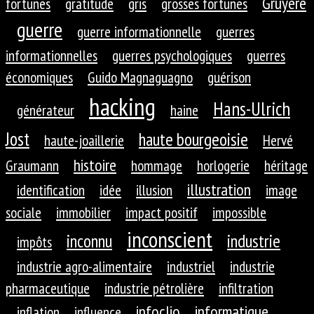
Gruyère
fortunes
gratitude
gris
grosses fortunes
guerre
guerre informationnelle
guerres
informationnelles
guerres psychologiques
guerres
économiques
Guido Magnaguagno
guérison
hacking
Hans-Ulrich
générateur
haine
Jost
haute bourgeoisie
haute-joaillerie
Hervé
histoire
Graumann
hommage
horlogerie
héritage
illustration
identification
idée
illusion
image
sociale
immobilier
impact positif
impossible
inconscient
inconnu
industrie
impôts
industrie agro-alimentaire
industriel
industrie
pharmaceutique
industrie pétrolière
infiltration
infoclio
informatique
inflation
influence