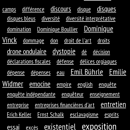
discours
disques
camps
différence
disque
disques bleus
diversité
diversité interprétative
Dominique
domination
Dominique Boullier
Vinck
dommage
don
droit de l'art
droits
dystopie
drone ondulaire
dé
décision
déclarations fiscales
défense
délices orgiaques
Emil Bührle
Emilie
dépense
dépenses
eau
Widmer
emocine
empire
english
enquête
enquête indépendante
enquêteur
enseignement
entretien
entreprise
entreprises financières d'art
Erich Keller
Ernst Schalk
esclavagisme
esprits
exposition
existentiel
essai
excès