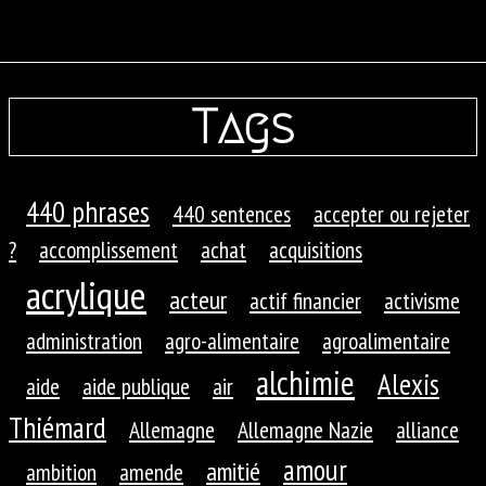
Tags
440 phrases
440 sentences
accepter ou rejeter
?
accomplissement
achat
acquisitions
acrylique
acteur
actif financier
activisme
administration
agro-alimentaire
agroalimentaire
alchimie
Alexis
aide
aide publique
air
Thiémard
Allemagne
Allemagne Nazie
alliance
amour
amitié
ambition
amende