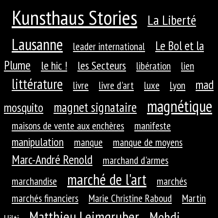
Kunsthaus Stories
La Liberté
Lausanne
Le Bol et la
leader international
Plume
le hic !
les Secteurs
libération
lien
littérature
mad
livre
livre d'art
luxe
Lyon
magnétique
magnet signataire
mosquito
maisons de vente aux enchères
manifeste
manipulation
manque
manque de moyens
Marc-André Renold
marchand d'armes
marché de l'art
marchandise
marchés
marchés financiers
Marie Christine Raboud
Martin
Matthieu Leimgruber
Mehdi