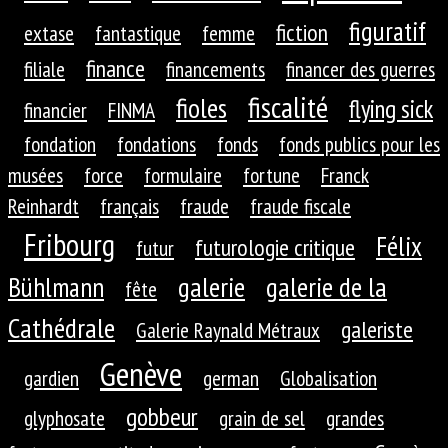
figuratif
fiction
extase
fantastique
femme
finance
filiale
financements
financer des guerres
fiscalité
fioles
flying sick
financier
FINMA
fondation
fondations
fonds
fonds publics pour les
musées
force
formulaire
fortune
Franck
Reinhardt
français
fraude
fraude fiscale
Fribourg
Félix
futurologie critique
futur
galerie
galerie de la
Bühlmann
fête
Cathédrale
galeriste
Galerie Raynald Métraux
Genève
gardien
german
Globalisation
gobbeur
glyphosate
grain de sel
grandes