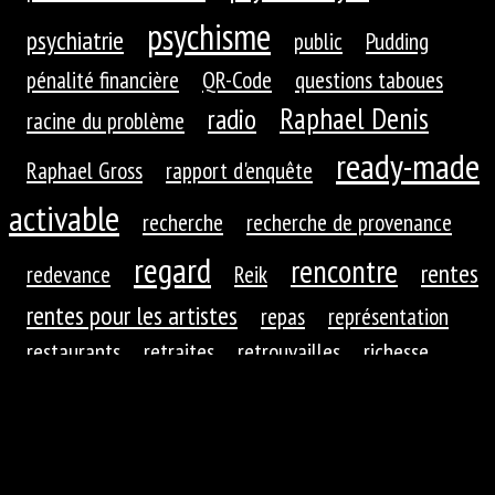
psychisme
psychiatrie
public
Pudding
pénalité financière
QR-Code
questions taboues
Raphael Denis
radio
racine du problème
ready-made
Raphael Gross
rapport d'enquête
activable
recherche
recherche de provenance
regard
rencontre
rentes
redevance
Reik
rentes pour les artistes
repas
représentation
restaurants
retraites
retrouvailles
richesse
roues dentées
roue dentée
rituel
robotique
rupture
réaction
réaction du public
réduction de
réfractions
réflexion
l'autre
régime
régime