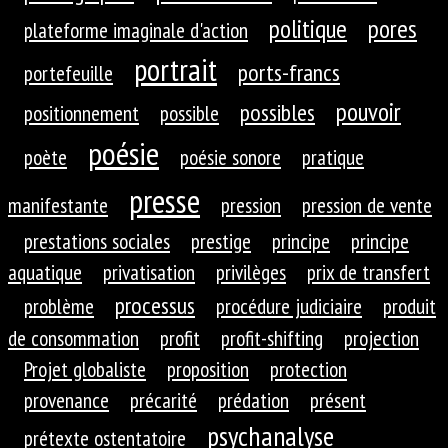
politique
pores
plateforme imaginale d'action
portrait
ports-francs
portefeuille
pouvoir
possibles
positionnement
possible
poésie
poète
poésie sonore
pratique
presse
manifestante
pression
pression de vente
prestations sociales
prestige
principe
principe
aquatique
privatisation
privilèges
prix de transfert
processus
problème
procédure judiciaire
produit
de consommation
profit
profit-shifting
projection
Projet globaliste
proposition
protection
provenance
précarité
prédation
présent
psychanalyse
prétexte ostentatoire