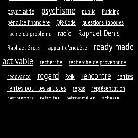
psychisme
psychiatrie
public
Pudding
pénalité financière
QR-Code
questions taboues
Raphael Denis
radio
racine du problème
ready-made
Raphael Gross
rapport d'enquête
activable
recherche
recherche de provenance
regard
rencontre
rentes
redevance
Reik
rentes pour les artistes
repas
représentation
restaurants
retraites
retrouvailles
richesse
roues dentées
roue dentée
rituel
robotique
rupture
réaction
réaction du public
réduction de
réfractions
réflexion
l'autre
régime
régime