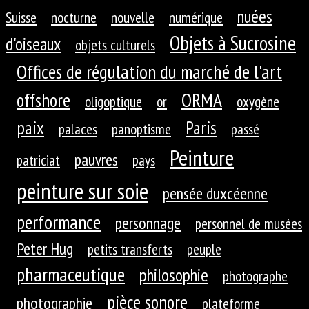
nuées
Suisse
nocturne
nouvelle
numérique
Objets à Sucrosine
d'oiseaux
objets culturels
Offices de régulation du marché de l'art
ORMA
offshore
oligoptique
or
oxygène
paix
Paris
palaces
panoptisme
passé
Peinture
pauvres
patriciat
pays
peinture sur soie
pensée duxcéenne
performance
personnage
personnel de musées
Peter Hug
petits transferts
peuple
pharmaceutique
philosophie
photographe
pièce sonore
photographie
plateforme