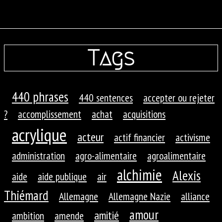
Tags
440 phrases
440 sentences
accepter ou rejeter
?
accomplissement
achat
acquisitions
acrylique
acteur
actif financier
activisme
administration
agro-alimentaire
agroalimentaire
alchimie
Alexis
aide
aide publique
air
Thiémard
Allemagne
Allemagne Nazie
alliance
amour
amitié
ambition
amende