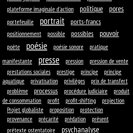
politique
pores
plateforme imaginale d'action
portrait
ports-francs
portefeuille
pouvoir
possibles
positionnement
possible
poésie
poète
poésie sonore
pratique
presse
manifestante
pression
pression de vente
prestations sociales
prestige
principe
principe
aquatique
privatisation
privilèges
prix de transfert
processus
problème
procédure judiciaire
produit
de consommation
profit
profit-shifting
projection
Projet globaliste
proposition
protection
provenance
précarité
prédation
présent
psychanalyse
prétexte ostentatoire