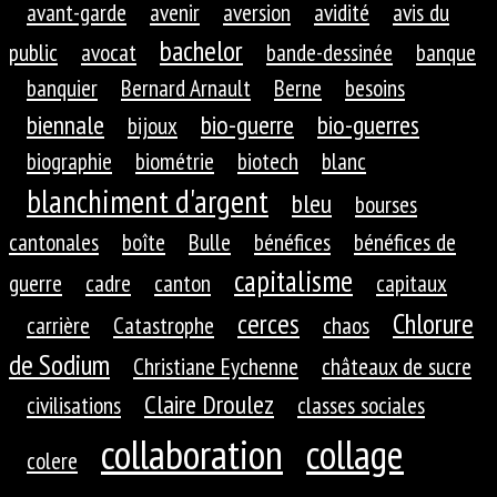
avant-garde
avenir
aversion
avidité
avis du
bachelor
public
avocat
bande-dessinée
banque
banquier
Bernard Arnault
Berne
besoins
biennale
bio-guerre
bio-guerres
bijoux
biographie
biométrie
biotech
blanc
blanchiment d'argent
bleu
bourses
cantonales
boîte
Bulle
bénéfices
bénéfices de
capitalisme
guerre
cadre
canton
capitaux
cerces
Chlorure
carrière
Catastrophe
chaos
de Sodium
Christiane Eychenne
châteaux de sucre
Claire Droulez
civilisations
classes sociales
collaboration
collage
colere