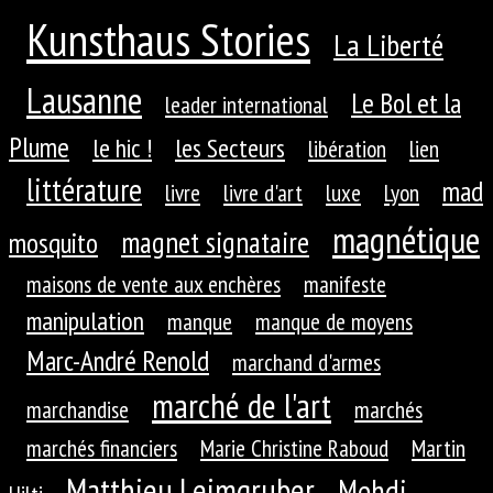
Kunsthaus Stories
La Liberté
Lausanne
Le Bol et la
leader international
Plume
le hic !
les Secteurs
libération
lien
littérature
mad
livre
livre d'art
luxe
Lyon
magnétique
magnet signataire
mosquito
maisons de vente aux enchères
manifeste
manipulation
manque
manque de moyens
Marc-André Renold
marchand d'armes
marché de l'art
marchandise
marchés
marchés financiers
Marie Christine Raboud
Martin
Matthieu Leimgruber
Mehdi