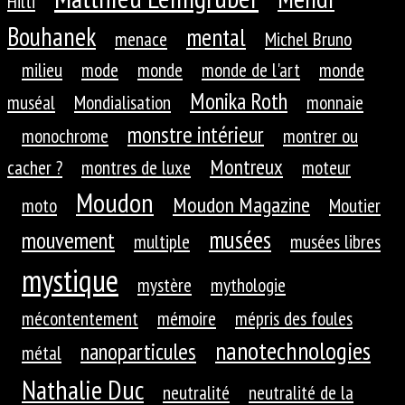
Hilti
Bouhanek
mental
menace
Michel Bruno
milieu
mode
monde
monde de l'art
monde
Monika Roth
muséal
Mondialisation
monnaie
monstre intérieur
monochrome
montrer ou
Montreux
cacher ?
montres de luxe
moteur
Moudon
Moudon Magazine
moto
Moutier
musées
mouvement
multiple
musées libres
mystique
mystère
mythologie
mécontentement
mémoire
mépris des foules
nanotechnologies
nanoparticules
métal
Nathalie Duc
neutralité
neutralité de la