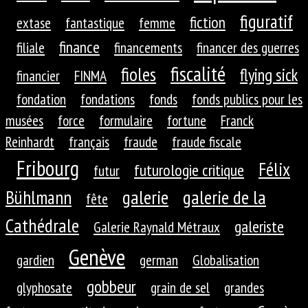
figuratif
fiction
extase
fantastique
femme
finance
filiale
financements
financer des guerres
fiscalité
fioles
flying sick
financier
FINMA
fondation
fondations
fonds
fonds publics pour les
musées
force
formulaire
fortune
Franck
Reinhardt
français
fraude
fraude fiscale
Fribourg
Félix
futurologie critique
futur
galerie
galerie de la
Bühlmann
fête
Cathédrale
galeriste
Galerie Raynald Métraux
Genève
gardien
german
Globalisation
gobbeur
glyphosate
grain de sel
grandes