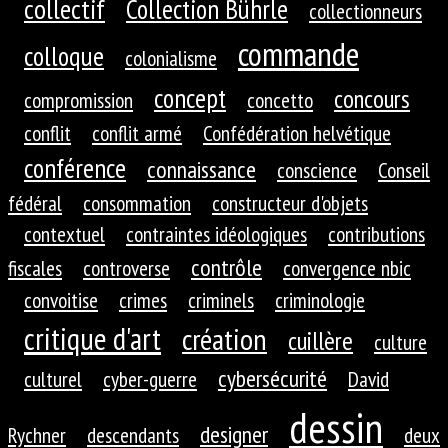
collectif
Collection Bührle
collectionneurs
commande
colloque
colonialisme
concept
concours
compromission
concetto
conflit
conflit armé
Confédération helvétique
conférence
connaissance
conscience
Conseil
fédéral
consommation
constructeur d'objets
contextuel
contraintes idéologiques
contributions
contrôle
fiscales
controverse
convergence nbic
convoitise
crimes
criminels
criminologie
critique d'art
création
cuillère
culture
cybersécurité
culturel
cyber-guerre
David
dessin
designer
Rychner
descendants
deux