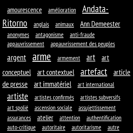
Andata-
amourescence
amélioration
Ritorno
Ann Demeester
anglais
animaux
anonymes
antagonisme
anti-fraude
appauvrissement
appauvrissement des peuples
arme
art
argent
art
armement
artefact
conceptuel
art contextuel
article
de presse
art immatériel
art international
artiste
artistes confirmés
artistes subversifs
art spolié
ascension sociale
assujettissement
atelier
assurances
attention
authentification
auto-critique
autoritaire
autoritarisme
autre