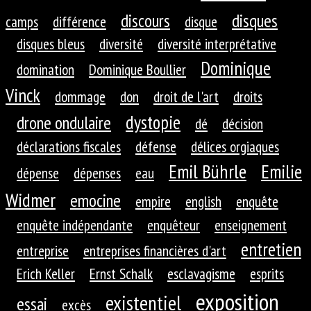
discours
disques
camps
différence
disque
disques bleus
diversité
diversité interprétative
Dominique
domination
Dominique Boullier
Vinck
dommage
don
droit de l'art
droits
dystopie
drone ondulaire
dé
décision
déclarations fiscales
défense
délices orgiaques
Emil Bührle
Emilie
dépense
dépenses
eau
Widmer
emocine
empire
english
enquête
enquête indépendante
enquêteur
enseignement
entretien
entreprise
entreprises financières d'art
Erich Keller
Ernst Schalk
esclavagisme
esprits
exposition
existentiel
essai
excès