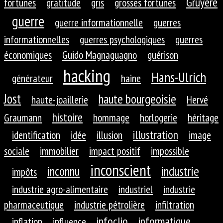
Gruyère
fortunes
gratitude
gris
grosses fortunes
guerre
guerre informationnelle
guerres
informationnelles
guerres psychologiques
guerres
économiques
Guido Magnaguagno
guérison
hacking
Hans-Ulrich
générateur
haine
Jost
haute bourgeoisie
haute-joaillerie
Hervé
histoire
Graumann
hommage
horlogerie
héritage
illustration
identification
idée
illusion
image
sociale
immobilier
impact positif
impossible
inconscient
inconnu
industrie
impôts
industrie agro-alimentaire
industriel
industrie
pharmaceutique
industrie pétrolière
infiltration
infoclio
informatique
inflation
influence