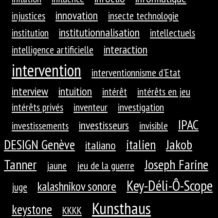
innovation
injustices
insecte technologie
institutionnalisation
institution
intellectuels
interaction
intelligence artificielle
intervention
interventionnisme d'Etat
interview
intuition
intérêt
intérêts en jeu
intérêts privés
inventeur
investigation
IPAC
investisseurs
investissements
invisible
DESIGN Genève
Jakob
italien
italiano
Tanner
Joseph Farine
jaune
jeu de la guerre
Key-Déli-Ô-Scope
kalashnikov sonore
juge
Kunsthaus
keystone
KKKK