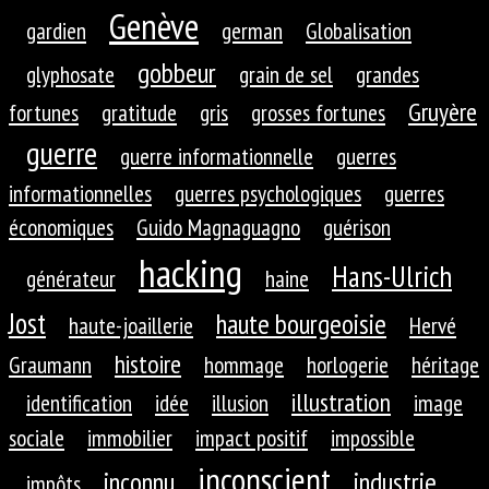
Genève
gardien
german
Globalisation
gobbeur
glyphosate
grain de sel
grandes
Gruyère
fortunes
gratitude
gris
grosses fortunes
guerre
guerre informationnelle
guerres
informationnelles
guerres psychologiques
guerres
économiques
Guido Magnaguagno
guérison
hacking
Hans-Ulrich
générateur
haine
Jost
haute bourgeoisie
haute-joaillerie
Hervé
histoire
Graumann
hommage
horlogerie
héritage
illustration
identification
idée
illusion
image
sociale
immobilier
impact positif
impossible
inconscient
inconnu
industrie
impôts