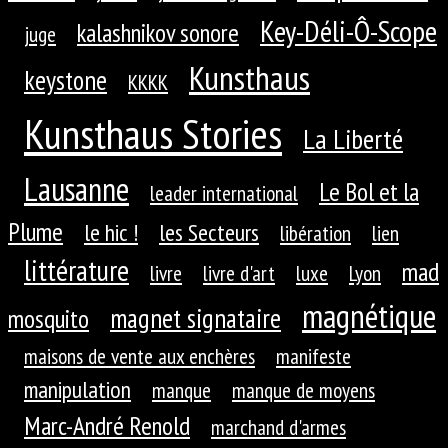
Key-Déli-Ô-Scope
kalashnikov sonore
juge
Kunsthaus
keystone
KKKK
Kunsthaus Stories
La Liberté
Lausanne
Le Bol et la
leader international
Plume
le hic !
les Secteurs
libération
lien
littérature
mad
livre
livre d'art
luxe
Lyon
magnétique
magnet signataire
mosquito
maisons de vente aux enchères
manifeste
manipulation
manque
manque de moyens
Marc-André Renold
marchand d'armes