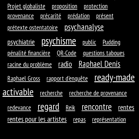
Projet globaliste
proposition
protection
provenance
précarité
prédation
présent
psychanalyse
prétexte ostentatoire
psychisme
psychiatrie
public
Pudding
pénalité financière
QR-Code
questions taboues
Raphael Denis
radio
racine du problème
ready-made
Raphael Gross
rapport d'enquête
activable
recherche
recherche de provenance
regard
rencontre
rentes
redevance
Reik
rentes pour les artistes
repas
représentation
restaurants
retraites
retrouvailles
richesse