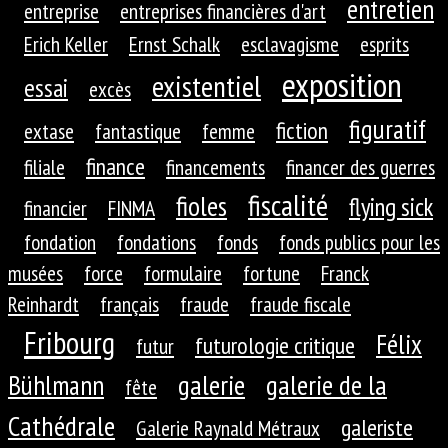
entretien
entreprise
entreprises financières d'art
Erich Keller
Ernst Schalk
esclavagisme
esprits
exposition
existentiel
essai
excès
figuratif
fiction
extase
fantastique
femme
finance
filiale
financements
financer des guerres
fiscalité
fioles
flying sick
financier
FINMA
fondation
fondations
fonds
fonds publics pour les
musées
force
formulaire
fortune
Franck
Reinhardt
français
fraude
fraude fiscale
Fribourg
Félix
futurologie critique
futur
galerie
galerie de la
Bühlmann
fête
Cathédrale
galeriste
Galerie Raynald Métraux