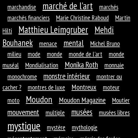
marché de l'art
marchandise
marchés
marchés financiers
Marie Christine Raboud
Martin
Matthieu Leimgruber
Mehdi
Hilti
Bouhanek
mental
menace
Michel Bruno
milieu
mode
monde
monde de l'art
monde
Monika Roth
muséal
Mondialisation
monnaie
monstre intérieur
monochrome
montrer ou
Montreux
cacher ?
montres de luxe
moteur
Moudon
Moudon Magazine
moto
Moutier
musées
mouvement
multiple
musées libres
mystique
mystère
mythologie