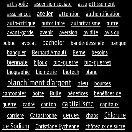
art spolié
ascension sociale
assujettissement
atelier
assurances
attention
authentification
auto-critique
autoritaire
autoritarisme
autre
avant-garde
avenir
aversion
avidité
avis du
bachelor
public
avocat
bande-dessinée
banque
banquier
Bernard Arnault
Berne
besoins
biennale
bio-guerre
bio-guerres
bijoux
biographie
biométrie
biotech
blanc
blanchiment d'argent
bleu
bourses
cantonales
boîte
Bulle
bénéfices
bénéfices de
capitalisme
guerre
cadre
canton
capitaux
cerces
Chlorure
carrière
Catastrophe
chaos
de Sodium
Christiane Eychenne
châteaux de sucre