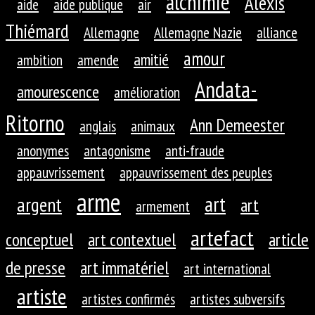
alchimie
Alexis
aide
aide publique
air
Thiémard
Allemagne
Allemagne Nazie
alliance
amour
amitié
ambition
amende
Andata-
amourescence
amélioration
Ritorno
Ann Demeester
anglais
animaux
anonymes
antagonisme
anti-fraude
appauvrissement
appauvrissement des peuples
arme
art
argent
art
armement
artefact
conceptuel
art contextuel
article
de presse
art immatériel
art international
artiste
artistes confirmés
artistes subversifs