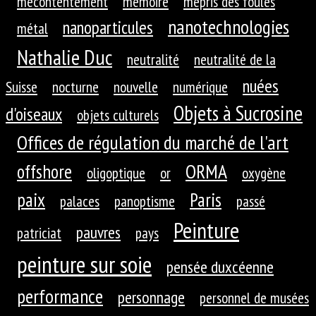
mécontentement
mémoire
mépris des foules
nanotechnologies
nanoparticules
métal
Nathalie Duc
neutralité
neutralité de la
nuées
Suisse
nocturne
nouvelle
numérique
Objets à Sucrosine
d'oiseaux
objets culturels
Offices de régulation du marché de l'art
ORMA
offshore
oligoptique
or
oxygène
paix
Paris
palaces
panoptisme
passé
Peinture
pauvres
patriciat
pays
peinture sur soie
pensée duxcéenne
performance
personnage
personnel de musées