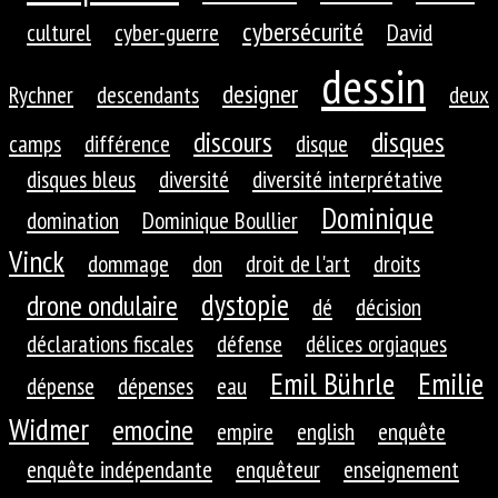
cybersécurité
culturel
cyber-guerre
David
dessin
designer
Rychner
descendants
deux
discours
disques
camps
différence
disque
disques bleus
diversité
diversité interprétative
Dominique
domination
Dominique Boullier
Vinck
dommage
don
droit de l'art
droits
dystopie
drone ondulaire
dé
décision
déclarations fiscales
défense
délices orgiaques
Emil Bührle
Emilie
dépense
dépenses
eau
Widmer
emocine
empire
english
enquête
enquête indépendante
enquêteur
enseignement