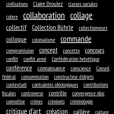
Claire Droulez
civilisations
classes sociales
collaboration
collage
colere
collectif
Collection Bührle
collectionneurs
commande
colloque
colonialisme
concept
concours
compromission
concetto
conflit
conflit armé
Confédération helvétique
conférence
connaissance
conscience
Conseil
fédéral
consommation
constructeur d'objets
contextuel
contraintes idéologiques
contributions
contrôle
fiscales
controverse
convergence nbic
convoitise
crimes
criminels
criminologie
critique d'art
création
cuillère
culture