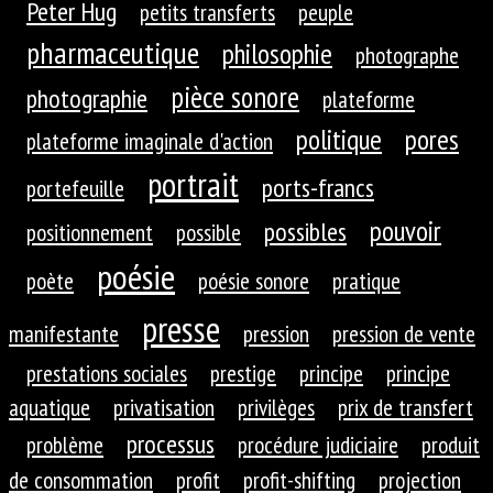
Peter Hug
petits transferts
peuple
pharmaceutique
philosophie
photographe
pièce sonore
photographie
plateforme
politique
pores
plateforme imaginale d'action
portrait
ports-francs
portefeuille
pouvoir
possibles
positionnement
possible
poésie
poète
poésie sonore
pratique
presse
manifestante
pression
pression de vente
prestations sociales
prestige
principe
principe
aquatique
privatisation
privilèges
prix de transfert
processus
problème
procédure judiciaire
produit
de consommation
profit
profit-shifting
projection