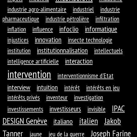
industrie agro-alimentaire
industriel
industrie
pharmaceutique
industrie pétrolière
infiltration
infoclio
informatique
inflation
influence
innovation
injustices
insecte technologie
institutionnalisation
institution
intellectuels
interaction
intelligence artificielle
intervention
interventionnisme d'Etat
interview
intuition
intérêt
intérêts en jeu
intérêts privés
inventeur
investigation
IPAC
investisseurs
investissements
invisible
DESIGN Genève
Jakob
italien
italiano
Tanner
Joseph Farine
jaune
jeu de la guerre