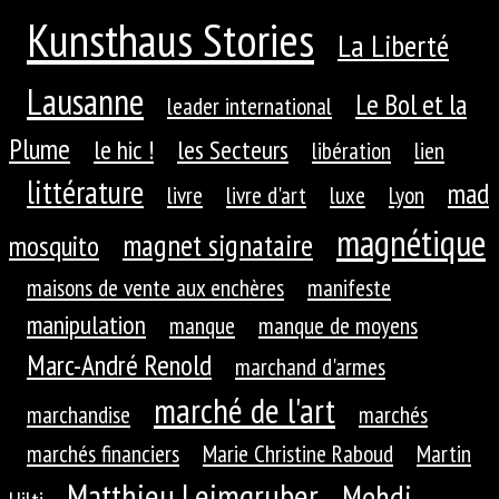
Kunsthaus Stories
La Liberté
Lausanne
Le Bol et la
leader international
Plume
le hic !
les Secteurs
libération
lien
littérature
mad
livre
livre d'art
luxe
Lyon
magnétique
magnet signataire
mosquito
maisons de vente aux enchères
manifeste
manipulation
manque
manque de moyens
Marc-André Renold
marchand d'armes
marché de l'art
marchandise
marchés
marchés financiers
Marie Christine Raboud
Martin
Matthieu Leimgruber
Mehdi