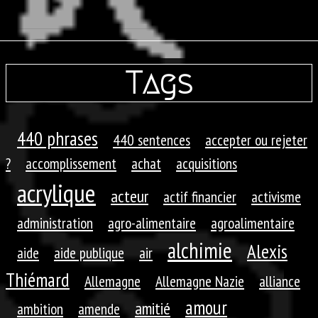
Tags
440 phrases
440 sentences
accepter ou rejeter
?
accomplissement
achat
acquisitions
acrylique
acteur
actif financier
activisme
administration
agro-alimentaire
agroalimentaire
alchimie
Alexis
aide
aide publique
air
Thiémard
Allemagne
Allemagne Nazie
alliance
amour
amitié
ambition
amende