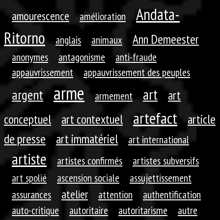
Andata-
amourescence
amélioration
Ritorno
Ann Demeester
anglais
animaux
anonymes
antagonisme
anti-fraude
appauvrissement
appauvrissement des peuples
arme
art
argent
art
armement
artefact
conceptuel
art contextuel
article
de presse
art immatériel
art international
artiste
artistes confirmés
artistes subversifs
art spolié
ascension sociale
assujettissement
atelier
assurances
attention
authentification
auto-critique
autoritaire
autoritarisme
autre