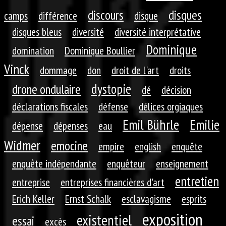
discours
disques
camps
différence
disque
disques bleus
diversité
diversité interprétative
Dominique
domination
Dominique Boullier
Vinck
dommage
don
droit de l'art
droits
dystopie
drone ondulaire
dé
décision
déclarations fiscales
défense
délices orgiaques
Emil Bührle
Emilie
dépense
dépenses
eau
Widmer
emocine
empire
english
enquête
enquête indépendante
enquêteur
enseignement
entretien
entreprise
entreprises financières d'art
Erich Keller
Ernst Schalk
esclavagisme
esprits
exposition
existentiel
essai
excès