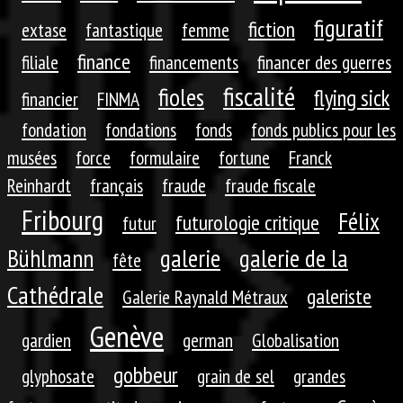
figuratif
fiction
extase
fantastique
femme
finance
filiale
financements
financer des guerres
fiscalité
fioles
flying sick
financier
FINMA
fondation
fondations
fonds
fonds publics pour les
musées
force
formulaire
fortune
Franck
Reinhardt
français
fraude
fraude fiscale
Fribourg
Félix
futurologie critique
futur
galerie
galerie de la
Bühlmann
fête
Cathédrale
galeriste
Galerie Raynald Métraux
Genève
gardien
german
Globalisation
gobbeur
glyphosate
grain de sel
grandes