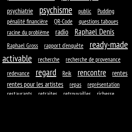
psychisme
psychiatrie
public
Pudding
pénalité financière
QR-Code
questions taboues
Raphael Denis
radio
racine du problème
ready-made
Raphael Gross
rapport d'enquête
activable
recherche
recherche de provenance
regard
rencontre
rentes
redevance
Reik
rentes pour les artistes
repas
représentation
restaurants
retraites
retrouvailles
richesse
roues dentées
roue dentée
rituel
robotique
rupture
réaction
réaction du public
réduction de
réfractions
réflexion
l'autre
régime
régime