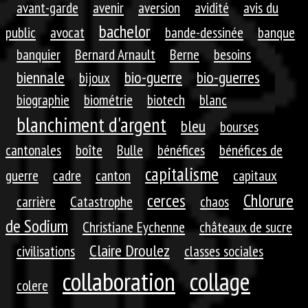
avant-garde
avenir
aversion
avidité
avis du
bachelor
public
avocat
bande-dessinée
banque
banquier
Bernard Arnault
Berne
besoins
biennale
bio-guerre
bio-guerres
bijoux
biographie
biométrie
biotech
blanc
blanchiment d'argent
bleu
bourses
cantonales
boîte
Bulle
bénéfices
bénéfices de
capitalisme
guerre
cadre
canton
capitaux
cerces
Chlorure
carrière
Catastrophe
chaos
de Sodium
Christiane Eychenne
châteaux de sucre
Claire Droulez
civilisations
classes sociales
collaboration
collage
colere