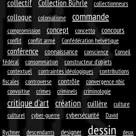
collectif
Collection Bührle
collectionneurs
commande
colloque
colonialisme
concept
concours
compromission
concetto
conflit
conflit armé
Confédération helvétique
conférence
connaissance
conscience
Conseil
fédéral
consommation
constructeur d'objets
contextuel
contraintes idéologiques
contributions
contrôle
fiscales
controverse
convergence nbic
convoitise
crimes
criminels
criminologie
critique d'art
création
cuillère
culture
cybersécurité
culturel
cyber-guerre
David
dessin
designer
Rychner
descendants
deux