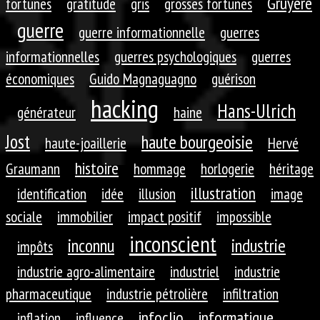
Gruyère
fortunes
gratitude
gris
grosses fortunes
guerre
guerre informationnelle
guerres
informationnelles
guerres psychologiques
guerres
économiques
Guido Magnaguagno
guérison
hacking
Hans-Ulrich
générateur
haine
Jost
haute bourgeoisie
haute-joaillerie
Hervé
histoire
Graumann
hommage
horlogerie
héritage
illustration
identification
idée
illusion
image
sociale
immobilier
impact positif
impossible
inconscient
inconnu
industrie
impôts
industrie agro-alimentaire
industriel
industrie
pharmaceutique
industrie pétrolière
infiltration
infoclio
informatique
inflation
influence