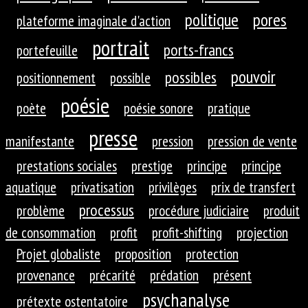
politique
pores
plateforme imaginale d'action
portrait
ports-francs
portefeuille
pouvoir
possibles
positionnement
possible
poésie
poète
poésie sonore
pratique
presse
manifestante
pression
pression de vente
prestations sociales
prestige
principe
principe
aquatique
privatisation
privilèges
prix de transfert
processus
problème
procédure judiciaire
produit
de consommation
profit
profit-shifting
projection
Projet globaliste
proposition
protection
provenance
précarité
prédation
présent
psychanalyse
prétexte ostentatoire