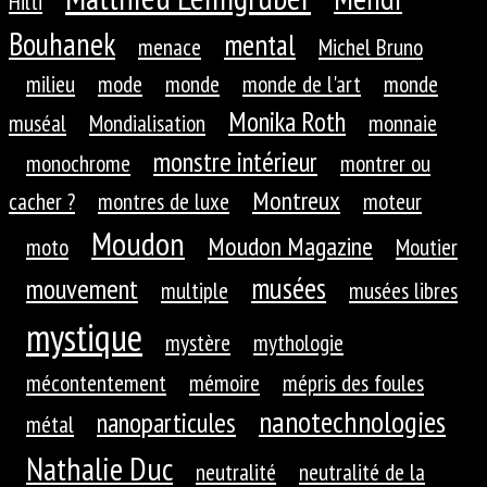
Hilti
Bouhanek
mental
menace
Michel Bruno
milieu
mode
monde
monde de l'art
monde
Monika Roth
muséal
Mondialisation
monnaie
monstre intérieur
monochrome
montrer ou
Montreux
cacher ?
montres de luxe
moteur
Moudon
Moudon Magazine
moto
Moutier
musées
mouvement
multiple
musées libres
mystique
mystère
mythologie
mécontentement
mémoire
mépris des foules
nanotechnologies
nanoparticules
métal
Nathalie Duc
neutralité
neutralité de la