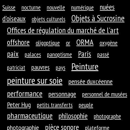
nuées
Suisse
nocturne
nouvelle
numérique
Objets à Sucrosine
d'oiseaux
objets culturels
Offices de régulation du marché de l'art
ORMA
offshore
oligoptique
or
oxygène
paix
Paris
palaces
panoptisme
passé
Peinture
pauvres
patriciat
pays
peinture sur soie
pensée duxcéenne
performance
personnage
personnel de musées
Peter Hug
petits transferts
peuple
pharmaceutique
philosophie
photographe
pièce sonore
photographie
plateforme