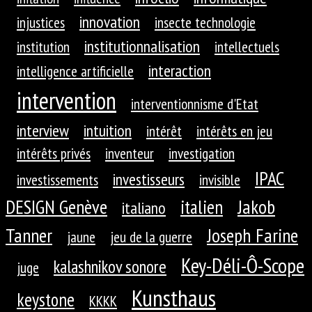
innovation
injustices
insecte technologie
institutionnalisation
institution
intellectuels
interaction
intelligence artificielle
intervention
interventionnisme d'Etat
interview
intuition
intérêt
intérêts en jeu
intérêts privés
inventeur
investigation
IPAC
investisseurs
investissements
invisible
DESIGN Genève
Jakob
italien
italiano
Tanner
Joseph Farine
jaune
jeu de la guerre
Key-Déli-Ô-Scope
kalashnikov sonore
juge
Kunsthaus
keystone
KKKK