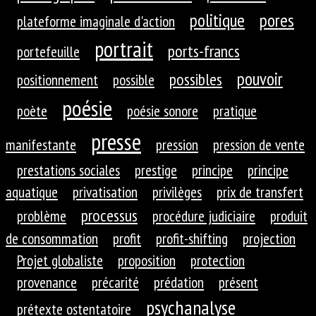
politique
pores
plateforme imaginale d'action
portrait
ports-francs
portefeuille
pouvoir
possibles
positionnement
possible
poésie
poète
poésie sonore
pratique
presse
manifestante
pression
pression de vente
prestations sociales
prestige
principe
principe
aquatique
privatisation
privilèges
prix de transfert
processus
problème
procédure judiciaire
produit
de consommation
profit
profit-shifting
projection
Projet globaliste
proposition
protection
provenance
précarité
prédation
présent
psychanalyse
prétexte ostentatoire