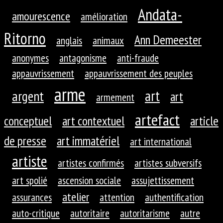
Andata-
amourescence
amélioration
Ritorno
Ann Demeester
anglais
animaux
anonymes
antagonisme
anti-fraude
appauvrissement
appauvrissement des peuples
arme
art
argent
art
armement
artefact
conceptuel
art contextuel
article
de presse
art immatériel
art international
artiste
artistes confirmés
artistes subversifs
art spolié
ascension sociale
assujettissement
atelier
assurances
attention
authentification
auto-critique
autoritaire
autoritarisme
autre