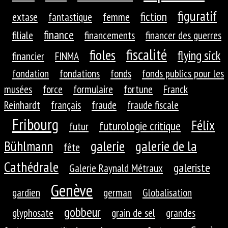
figuratif
fiction
extase
fantastique
femme
finance
filiale
financements
financer des guerres
fiscalité
fioles
flying sick
financier
FINMA
fondation
fondations
fonds
fonds publics pour les
musées
force
formulaire
fortune
Franck
Reinhardt
français
fraude
fraude fiscale
Fribourg
Félix
futurologie critique
futur
galerie
galerie de la
Bühlmann
fête
Cathédrale
galeriste
Galerie Raynald Métraux
Genève
gardien
german
Globalisation
gobbeur
glyphosate
grain de sel
grandes