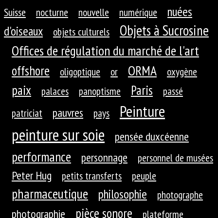
nuées
Suisse
nocturne
nouvelle
numérique
Objets à Sucrosine
d'oiseaux
objets culturels
Offices de régulation du marché de l'art
ORMA
offshore
oligoptique
or
oxygène
paix
Paris
palaces
panoptisme
passé
Peinture
pauvres
patriciat
pays
peinture sur soie
pensée duxcéenne
performance
personnage
personnel de musées
Peter Hug
petits transferts
peuple
pharmaceutique
philosophie
photographe
pièce sonore
photographie
plateforme