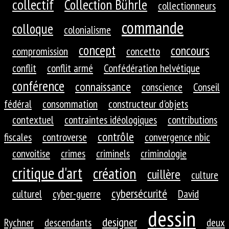
collectif
Collection Bührle
collectionneurs
commande
colloque
colonialisme
concept
concours
compromission
concetto
conflit
conflit armé
Confédération helvétique
conférence
connaissance
conscience
Conseil
fédéral
consommation
constructeur d'objets
contextuel
contraintes idéologiques
contributions
contrôle
fiscales
controverse
convergence nbic
convoitise
crimes
criminels
criminologie
critique d'art
création
cuillère
culture
cybersécurité
culturel
cyber-guerre
David
dessin
designer
Rychner
descendants
deux