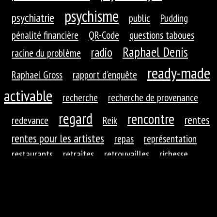
psychisme
psychiatrie
public
Pudding
pénalité financière
QR-Code
questions taboues
Raphael Denis
radio
racine du problème
ready-made
Raphael Gross
rapport d'enquête
activable
recherche
recherche de provenance
regard
rencontre
rentes
redevance
Reik
rentes pour les artistes
repas
représentation
restaurants
retraites
retrouvailles
richesse
roues dentées
roue dentée
rituel
robotique
rupture
réaction
réaction du public
réduction de
réfractions
réflexion
l'autre
régime
régime