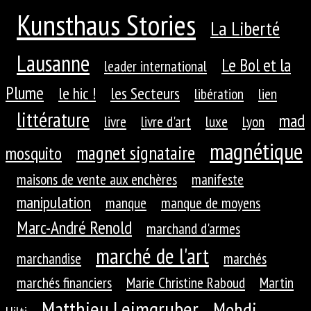
Kunsthaus Stories
La Liberté
Lausanne
Le Bol et la
leader international
Plume
le hic !
les Secteurs
libération
lien
littérature
mad
livre
livre d'art
luxe
Lyon
magnétique
magnet signataire
mosquito
maisons de vente aux enchères
manifeste
manipulation
manque
manque de moyens
Marc-André Renold
marchand d'armes
marché de l'art
marchandise
marchés
marchés financiers
Marie Christine Raboud
Martin
Matthieu Leimgruber
Mehdi