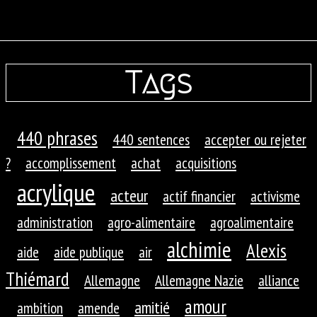
Tags
440 phrases
440 sentences
accepter ou rejeter
?
accomplissement
achat
acquisitions
acrylique
acteur
actif financier
activisme
administration
agro-alimentaire
agroalimentaire
alchimie
Alexis
aide
aide publique
air
Thiémard
Allemagne
Allemagne Nazie
alliance
amour
amitié
ambition
amende