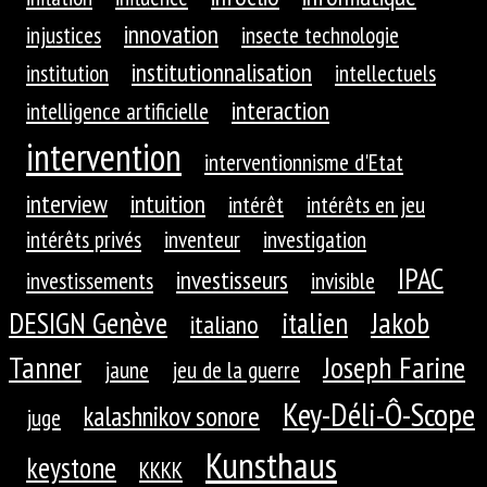
innovation
injustices
insecte technologie
institutionnalisation
institution
intellectuels
interaction
intelligence artificielle
intervention
interventionnisme d'Etat
interview
intuition
intérêt
intérêts en jeu
intérêts privés
inventeur
investigation
IPAC
investisseurs
investissements
invisible
DESIGN Genève
Jakob
italien
italiano
Tanner
Joseph Farine
jaune
jeu de la guerre
Key-Déli-Ô-Scope
kalashnikov sonore
juge
Kunsthaus
keystone
KKKK