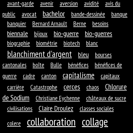
avant-garde
avenir
aversion
avidité
avis du
bachelor
public
avocat
bande-dessinée
banque
banquier
Bernard Arnault
Berne
besoins
biennale
bio-guerre
bio-guerres
bijoux
biographie
biométrie
biotech
blanc
blanchiment d'argent
bleu
bourses
cantonales
boîte
Bulle
bénéfices
bénéfices de
capitalisme
guerre
cadre
canton
capitaux
cerces
Chlorure
carrière
Catastrophe
chaos
de Sodium
Christiane Eychenne
châteaux de sucre
Claire Droulez
civilisations
classes sociales
collaboration
collage
colere