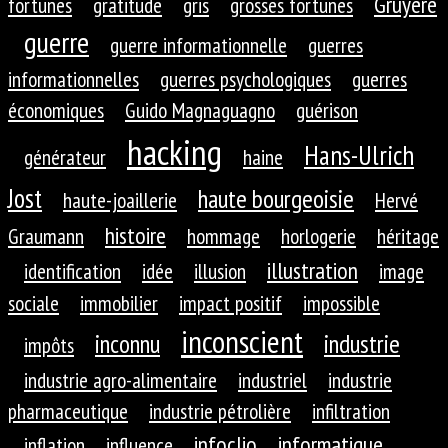
Gruyère
fortunes
gratitude
gris
grosses fortunes
guerre
guerre informationnelle
guerres
informationnelles
guerres psychologiques
guerres
économiques
Guido Magnaguagno
guérison
hacking
Hans-Ulrich
générateur
haine
Jost
haute bourgeoisie
haute-joaillerie
Hervé
histoire
Graumann
hommage
horlogerie
héritage
illustration
identification
idée
illusion
image
sociale
immobilier
impact positif
impossible
inconscient
inconnu
industrie
impôts
industrie agro-alimentaire
industriel
industrie
pharmaceutique
industrie pétrolière
infiltration
infoclio
informatique
inflation
influence