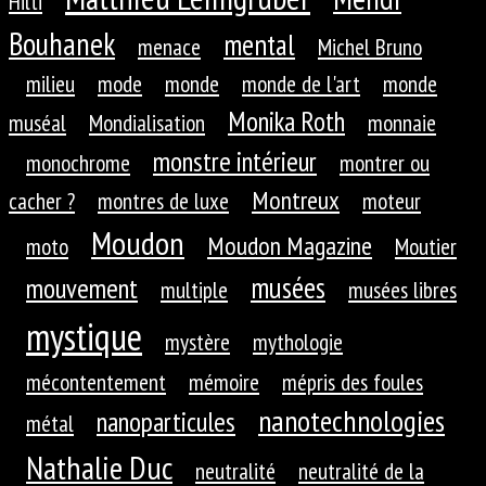
Hilti
Bouhanek
mental
menace
Michel Bruno
milieu
mode
monde
monde de l'art
monde
Monika Roth
muséal
Mondialisation
monnaie
monstre intérieur
monochrome
montrer ou
Montreux
cacher ?
montres de luxe
moteur
Moudon
Moudon Magazine
moto
Moutier
musées
mouvement
multiple
musées libres
mystique
mystère
mythologie
mécontentement
mémoire
mépris des foules
nanotechnologies
nanoparticules
métal
Nathalie Duc
neutralité
neutralité de la