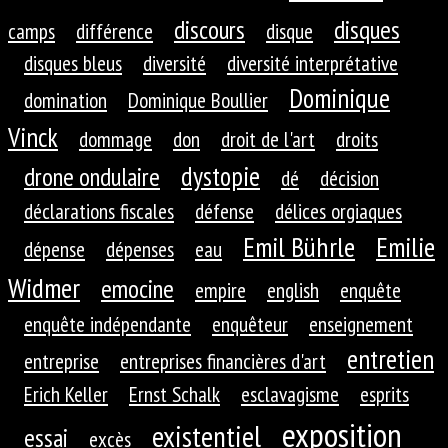
discours
disques
camps
différence
disque
disques bleus
diversité
diversité interprétative
Dominique
domination
Dominique Boullier
Vinck
dommage
don
droit de l'art
droits
dystopie
drone ondulaire
dé
décision
déclarations fiscales
défense
délices orgiaques
Emil Bührle
Emilie
dépense
dépenses
eau
Widmer
emocine
empire
english
enquête
enquête indépendante
enquêteur
enseignement
entretien
entreprise
entreprises financières d'art
Erich Keller
Ernst Schalk
esclavagisme
esprits
exposition
existentiel
essai
excès