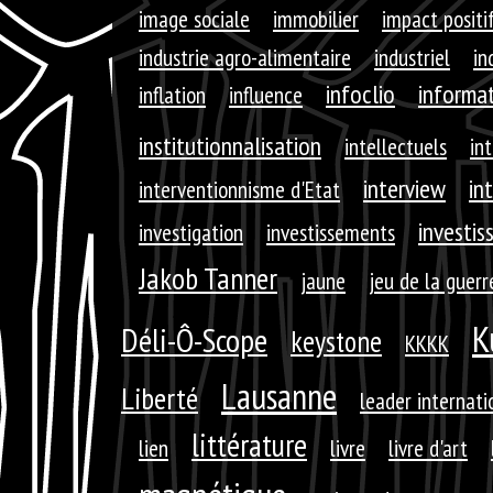
image sociale
immobilier
impact positi
industrie agro-alimentaire
industriel
in
infoclio
informa
inflation
influence
institutionnalisation
intellectuels
int
interview
in
interventionnisme d'Etat
investis
investigation
investissements
Jakob Tanner
jaune
jeu de la guerr
K
Déli-Ô-Scope
keystone
KKKK
Lausanne
Liberté
leader internati
littérature
lien
livre
livre d'art