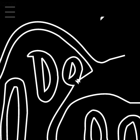
[getip]