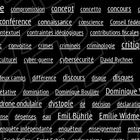
e
concept
concours
compromission
concetto
c
conférence
connaissance
conscience
Conseil fédé
ontextuel
contraintes idéologiques
contributions fiscales
criti
c
convoitise
crimes
criminels
criminologie
cybersécurité
culturel
cyber-guerre
David Rychner
discours
disques
deux camps
différence
disque
Dominique 
rétative
domination
Dominique Boullier
dystopie
drone ondulaire
dé
décision
déclarati
Emil Bührle
Emilie Widme
nse
dépenses
eau
enquête indépendante
enquêteur
enseignement
entre
ess