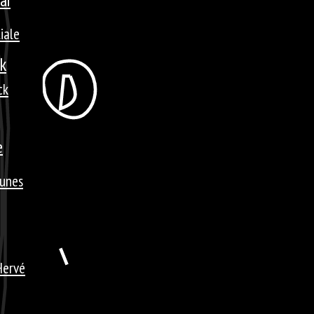
liale
ck
ck
e
tunes
Hervé