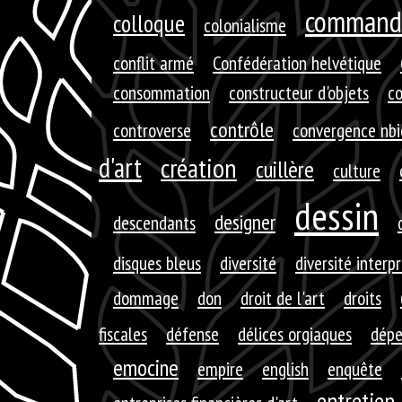
command
colloque
colonialisme
conflit armé
Confédération helvétique
consommation
constructeur d'objets
c
contrôle
controverse
convergence nbi
d'art
création
cuillère
culture
dessin
designer
descendants
disques bleus
diversité
diversité interp
dommage
don
droit de l'art
droits
fiscales
défense
délices orgiaques
dépe
emocine
empire
english
enquête
entretien