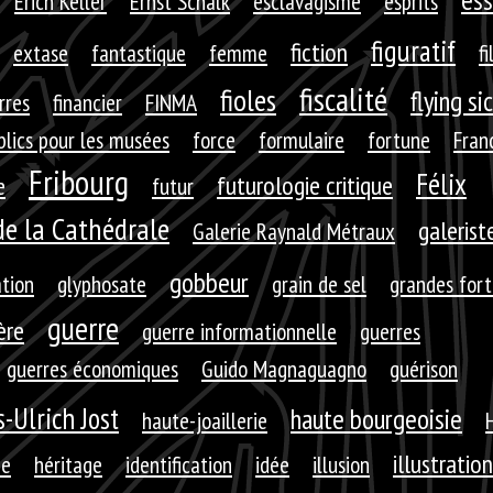
Erich Keller
Ernst Schalk
esclavagisme
esprits
figuratif
fiction
extase
fantastique
femme
fi
fiscalité
fioles
flying si
rres
financier
FINMA
blics pour les musées
force
formulaire
fortune
Fran
Fribourg
Félix
futurologie critique
e
futur
de la Cathédrale
galerist
Galerie Raynald Métraux
gobbeur
ation
glyphosate
grain de sel
grandes for
guerre
ère
guerre informationnelle
guerres
guerres économiques
Guido Magnaguagno
guérison
-Ulrich Jost
haute bourgeoisie
haute-joaillerie
illustration
ie
héritage
identification
idée
illusion