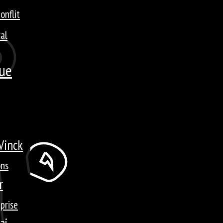
onflit
ral
que
Vinck
ons
r
prise
ai