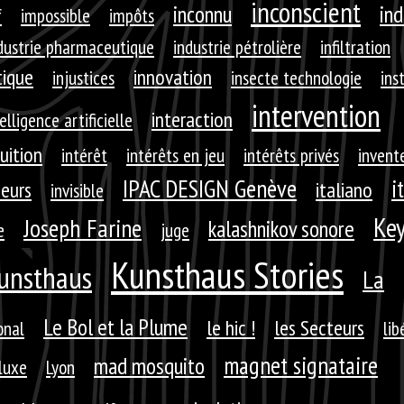
inconscient
inconnu
ind
f
impossible
impôts
dustrie pharmaceutique
industrie pétrolière
infiltration
tique
innovation
injustices
insecte technologie
ins
intervention
interaction
elligence artificielle
tuition
intérêt
intérêts en jeu
intérêts privés
invent
IPAC DESIGN Genève
i
seurs
italiano
invisible
Key
Joseph Farine
kalashnikov sonore
e
juge
Kunsthaus Stories
unsthaus
La
Le Bol et la Plume
le hic !
les Secteurs
onal
lib
magnet signataire
mad mosquito
luxe
Lyon