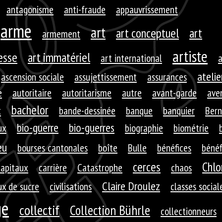
antagonisme
anti-fraude
appauvrissement
arme
art
art conceptuel
art
armement
artiste
resse
art immatériel
art international
a
atelie
ascension sociale
assujettissement
assurances
e
autoritaire
autoritarisme
autre
avant-garde
aven
bachelor
t
bande-dessinée
banque
banquier
Bern
bio-guerre
bio-guerres
ux
biographie
biométrie
eu
bourses cantonales
boîte
Bulle
bénéfices
bénéf
cerces
Chlo
capitaux
carrière
Catastrophe
chaos
Claire Droulez
x de sucre
civilisations
classes social
ge
collectif
Collection Bührle
collectionneurs