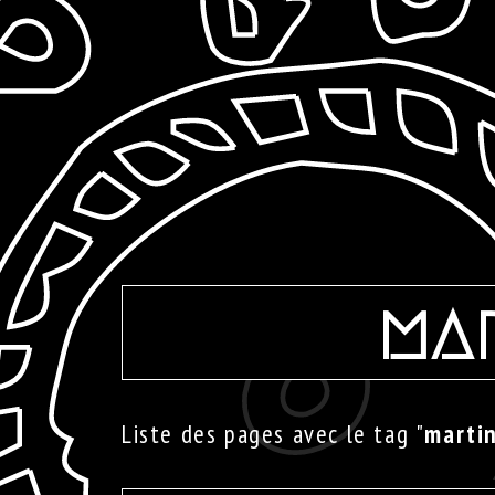
mar
Liste des pages avec le tag "
martin