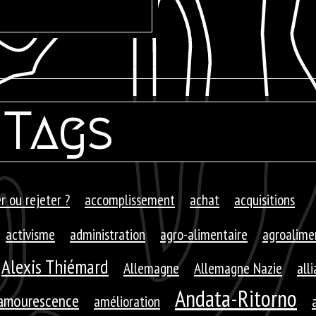
Tags
r ou rejeter ?
accomplissement
achat
acquisitions
activisme
administration
agro-alimentaire
agroalime
Alexis Thiémard
Allemagne
Allemagne Nazie
all
Andata-Ritorno
amourescence
amélioration