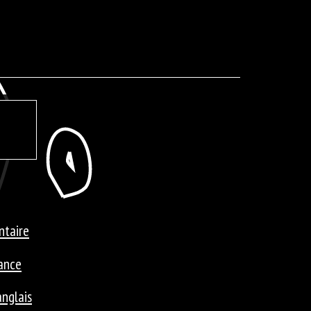
ntaire
iance
anglais