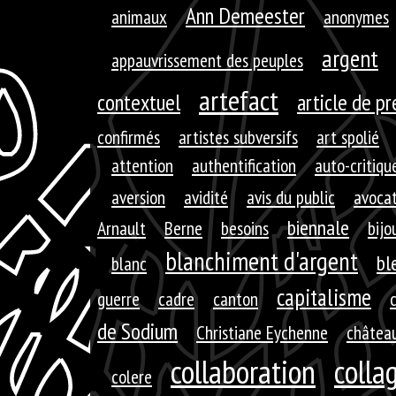
Ann Demeester
animaux
anonymes
argent
appauvrissement des peuples
artefact
contextuel
article de p
confirmés
artistes subversifs
art spolié
attention
authentification
auto-critiqu
aversion
avidité
avis du public
avoca
biennale
Arnault
Berne
besoins
bijo
blanchiment d'argent
bl
blanc
capitalisme
guerre
cadre
canton
de Sodium
Christiane Eychenne
château
collaboration
colla
colere