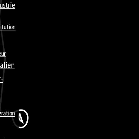
ustrie
titution
eur
talien
-
ération