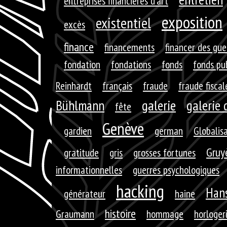
entreprises financières d'art
exposition
existentiel
excès
finance
financements
financer des gue
fondation
fondations
fonds
fonds pu
Reinhardt
français
fraude
fraude fiscal
galerie
galerie 
Bühlmann
fête
Genève
gardien
german
Globalis
Gruy
gratitude
gris
grosses fortunes
informationnelles
guerres psychologiques
hacking
Hans
générateur
haine
histoire
Graumann
hommage
horloger