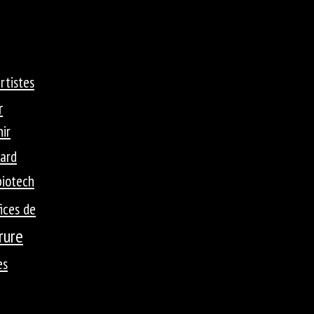
rtistes
r
ir
ard
biotech
ices de
rure
es