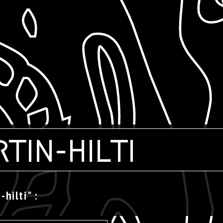
tin-hilti
-hilti" :