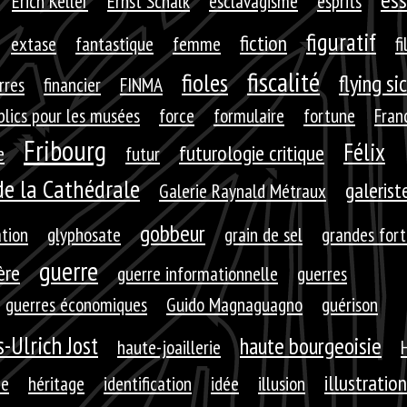
Erich Keller
Ernst Schalk
esclavagisme
esprits
figuratif
fiction
extase
fantastique
femme
fi
fiscalité
fioles
flying si
rres
financier
FINMA
blics pour les musées
force
formulaire
fortune
Fran
Fribourg
Félix
futurologie critique
e
futur
de la Cathédrale
galerist
Galerie Raynald Métraux
gobbeur
ation
glyphosate
grain de sel
grandes for
guerre
ère
guerre informationnelle
guerres
guerres économiques
Guido Magnaguagno
guérison
-Ulrich Jost
haute bourgeoisie
haute-joaillerie
illustration
ie
héritage
identification
idée
illusion