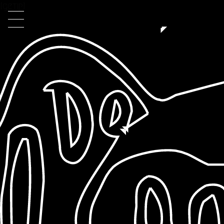
[getip]