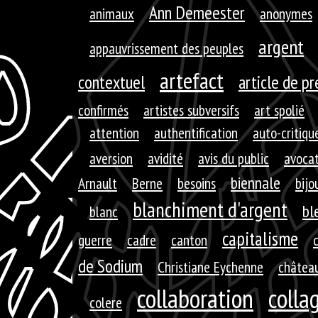
Ann Demeester
animaux
anonymes
argent
appauvrissement des peuples
artefact
contextuel
article de p
confirmés
artistes subversifs
art spolié
attention
authentification
auto-critiqu
aversion
avidité
avis du public
avoca
biennale
Arnault
Berne
besoins
bijo
blanchiment d'argent
bl
blanc
capitalisme
guerre
cadre
canton
de Sodium
Christiane Eychenne
château
collaboration
colla
colere