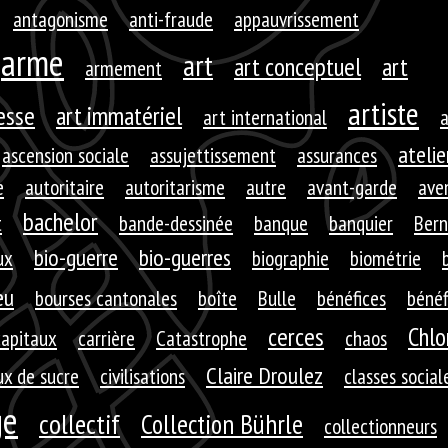
antagonisme
anti-fraude
appauvrissement
arme
art
art conceptuel
art
armement
artiste
resse
art immatériel
art international
a
atelie
ascension sociale
assujettissement
assurances
e
autoritaire
autoritarisme
autre
avant-garde
aven
bachelor
t
bande-dessinée
banque
banquier
Bern
bio-guerre
bio-guerres
ux
biographie
biométrie
eu
bourses cantonales
boîte
Bulle
bénéfices
bénéf
cerces
Chlo
capitaux
carrière
Catastrophe
chaos
Claire Droulez
x de sucre
civilisations
classes social
ge
collectif
Collection Bührle
collectionneurs