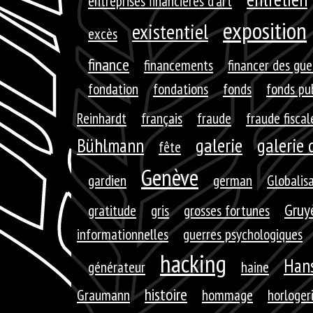
entreprises financières d'art
exposition
existentiel
excès
finance
financements
financer des gue
fondation
fondations
fonds
fonds pu
Reinhardt
français
fraude
fraude fiscal
galerie
galerie 
Bühlmann
fête
Genève
gardien
german
Globalis
Gruy
gratitude
gris
grosses fortunes
informationnelles
guerres psychologiques
hacking
Hans
générateur
haine
histoire
Graumann
hommage
horloger