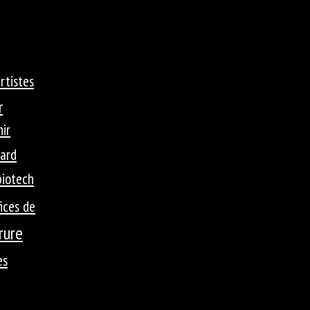
rtistes
r
ir
ard
biotech
ices de
rure
es