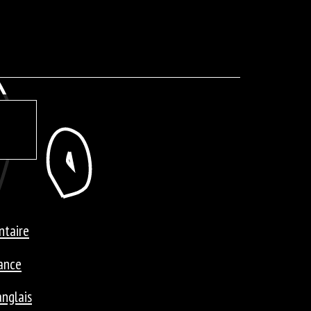
ntaire
iance
anglais