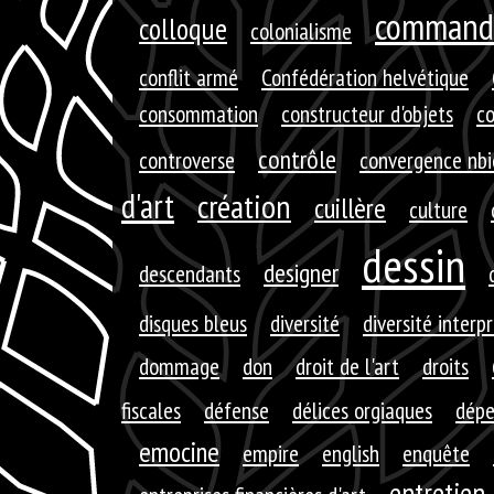
command
colloque
colonialisme
conflit armé
Confédération helvétique
consommation
constructeur d'objets
c
contrôle
controverse
convergence nbi
d'art
création
cuillère
culture
dessin
designer
descendants
disques bleus
diversité
diversité interp
dommage
don
droit de l'art
droits
fiscales
défense
délices orgiaques
dépe
emocine
empire
english
enquête
entretien