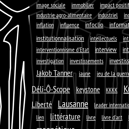
image sociale
immobilier
impact positi
industrie agro-alimentaire
industriel
in
infoclio
informa
inflation
influence
institutionnalisation
intellectuels
int
interview
in
interventionnisme d'Etat
investis
investigation
investissements
Jakob Tanner
jaune
jeu de la guerr
K
Déli-Ô-Scope
keystone
KKKK
Lausanne
Liberté
leader internati
littérature
lien
livre
livre d'art