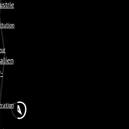
ustrie
titution
eur
talien
-
ération