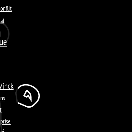
onflit
ral
que
Vinck
ons
r
prise
ai