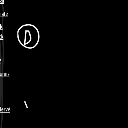
liale
ck
ck
e
tunes
Hervé