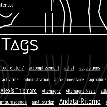
ntences
Tags
r ou rejeter ?
accomplissement
achat
acquisitions
activisme
administration
agro-alimentaire
agroalime
Alexis Thiémard
Allemagne
Allemagne Nazie
all
Andata-Ritorno
amourescence
amélioration