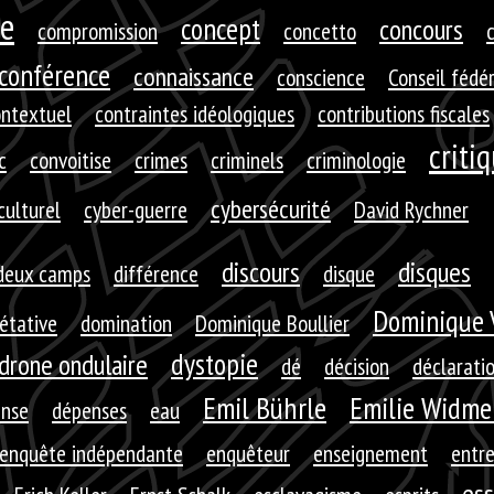
e
concept
concours
compromission
concetto
c
conférence
connaissance
conscience
Conseil fédé
ontextuel
contraintes idéologiques
contributions fiscales
criti
c
convoitise
crimes
criminels
criminologie
cybersécurité
culturel
cyber-guerre
David Rychner
discours
disques
deux camps
différence
disque
Dominique 
rétative
domination
Dominique Boullier
dystopie
drone ondulaire
dé
décision
déclarati
Emil Bührle
Emilie Widme
nse
dépenses
eau
enquête indépendante
enquêteur
enseignement
entre
ess