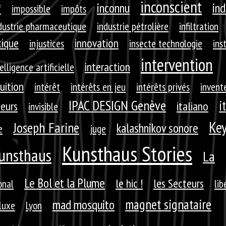
inconscient
inconnu
ind
f
impossible
impôts
dustrie pharmaceutique
industrie pétrolière
infiltration
tique
innovation
injustices
insecte technologie
ins
intervention
interaction
elligence artificielle
tuition
intérêt
intérêts en jeu
intérêts privés
invent
IPAC DESIGN Genève
i
seurs
italiano
invisible
Key
Joseph Farine
kalashnikov sonore
e
juge
Kunsthaus Stories
unsthaus
La
Le Bol et la Plume
le hic !
les Secteurs
onal
lib
magnet signataire
mad mosquito
luxe
Lyon