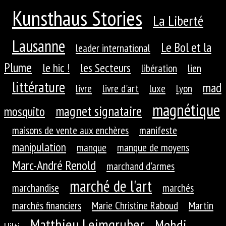
Kunsthaus Stories
La Liberté
Lausanne
Le Bol et la
leader international
Plume
le hic !
les Secteurs
libération
lien
littérature
mad
livre
livre d'art
luxe
Lyon
magnétique
magnet signataire
mosquito
maisons de vente aux enchères
manifeste
manipulation
manque
manque de moyens
Marc-André Renold
marchand d'armes
marché de l'art
marchandise
marchés
marchés financiers
Marie Christine Raboud
Martin
Matthieu Leimgruber
Mehdi