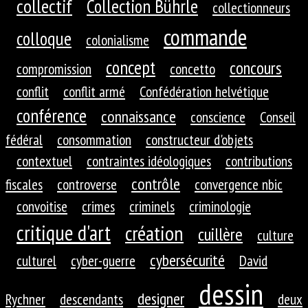
collectif
Collection Bührle
collectionneurs
commande
colloque
colonialisme
concept
concours
compromission
concetto
conflit
conflit armé
Confédération helvétique
conférence
connaissance
conscience
Conseil
fédéral
consommation
constructeur d'objets
contextuel
contraintes idéologiques
contributions
contrôle
fiscales
controverse
convergence nbic
convoitise
crimes
criminels
criminologie
critique d'art
création
cuillère
culture
cybersécurité
culturel
cyber-guerre
David
dessin
designer
Rychner
descendants
deux