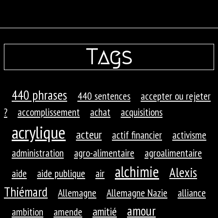
Tags
440 phrases
440 sentences
accepter ou rejeter
?
accomplissement
achat
acquisitions
acrylique
acteur
actif financier
activisme
administration
agro-alimentaire
agroalimentaire
alchimie
Alexis
aide
aide publique
air
Thiémard
Allemagne
Allemagne Nazie
alliance
amour
amitié
ambition
amende