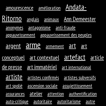
Andata-
amourescence
amélioration
Ritorno
Ann Demeester
anglais
animaux
anonymes
antagonisme
anti-fraude
appauvrissement
appauvrissement des peuples
arme
art
argent
art
armement
artefact
conceptuel
art contextuel
article
de presse
art immatériel
art international
artiste
artistes confirmés
artistes subversifs
art spolié
ascension sociale
assujettissement
atelier
assurances
attention
authentification
auto-critique
autoritaire
autoritarisme
autre