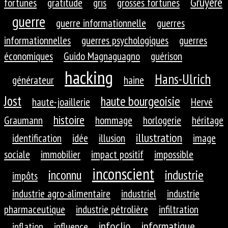
Gruyère
fortunes
gratitude
gris
grosses fortunes
guerre
guerre informationnelle
guerres
informationnelles
guerres psychologiques
guerres
économiques
Guido Magnaguagno
guérison
hacking
Hans-Ulrich
générateur
haine
Jost
haute bourgeoisie
haute-joaillerie
Hervé
histoire
Graumann
hommage
horlogerie
héritage
illustration
identification
idée
illusion
image
sociale
immobilier
impact positif
impossible
inconscient
inconnu
industrie
impôts
industrie agro-alimentaire
industriel
industrie
pharmaceutique
industrie pétrolière
infiltration
infoclio
informatique
inflation
influence