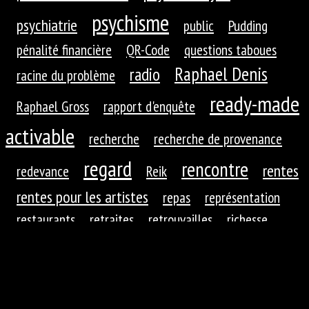
psychisme
psychiatrie
public
Pudding
pénalité financière
QR-Code
questions taboues
Raphael Denis
radio
racine du problème
ready-made
Raphael Gross
rapport d'enquête
activable
recherche
recherche de provenance
regard
rencontre
rentes
redevance
Reik
rentes pour les artistes
repas
représentation
restaurants
retraites
retrouvailles
richesse
roues dentées
roue dentée
rituel
robotique
rupture
réaction
réaction du public
réduction de
réfractions
réflexion
l'autre
régime
régime