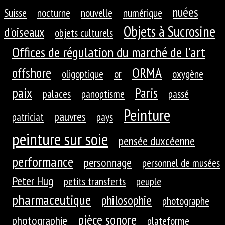
nuées
Suisse
nocturne
nouvelle
numérique
Objets à Sucrosine
d'oiseaux
objets culturels
Offices de régulation du marché de l'art
ORMA
offshore
oligoptique
or
oxygène
paix
Paris
palaces
panoptisme
passé
Peinture
pauvres
patriciat
pays
peinture sur soie
pensée duxcéenne
performance
personnage
personnel de musées
Peter Hug
petits transferts
peuple
pharmaceutique
philosophie
photographe
pièce sonore
photographie
plateforme