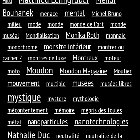
Hilti
Bouhanek
mental
menace
Michel Bruno
milieu
mode
monde
monde de l'art
monde
Monika Roth
muséal
Mondialisation
monnaie
monstre intérieur
monochrome
montrer ou
Montreux
cacher ?
montres de luxe
moteur
Moudon
Moudon Magazine
moto
Moutier
musées
mouvement
multiple
musées libres
mystique
mystère
mythologie
mécontentement
mémoire
mépris des foules
nanotechnologies
nanoparticules
métal
Nathalie Duc
neutralité
neutralité de la