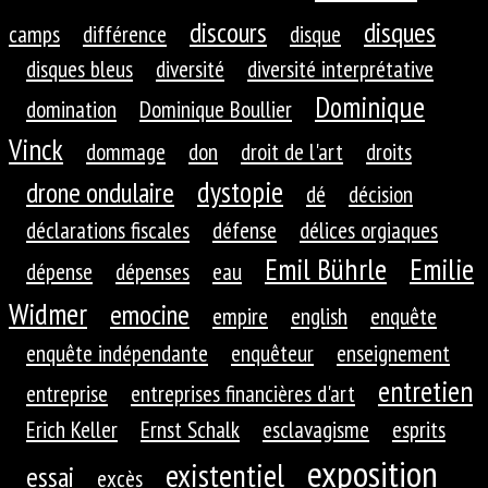
discours
disques
camps
différence
disque
disques bleus
diversité
diversité interprétative
Dominique
domination
Dominique Boullier
Vinck
dommage
don
droit de l'art
droits
dystopie
drone ondulaire
dé
décision
déclarations fiscales
défense
délices orgiaques
Emil Bührle
Emilie
dépense
dépenses
eau
Widmer
emocine
empire
english
enquête
enquête indépendante
enquêteur
enseignement
entretien
entreprise
entreprises financières d'art
Erich Keller
Ernst Schalk
esclavagisme
esprits
exposition
existentiel
essai
excès