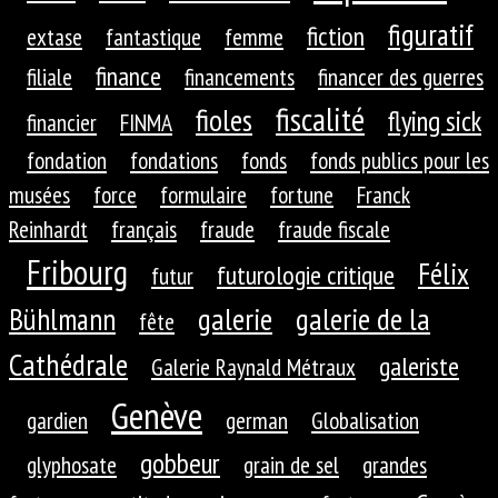
figuratif
fiction
extase
fantastique
femme
finance
filiale
financements
financer des guerres
fiscalité
fioles
flying sick
financier
FINMA
fondation
fondations
fonds
fonds publics pour les
musées
force
formulaire
fortune
Franck
Reinhardt
français
fraude
fraude fiscale
Fribourg
Félix
futurologie critique
futur
galerie
galerie de la
Bühlmann
fête
Cathédrale
galeriste
Galerie Raynald Métraux
Genève
gardien
german
Globalisation
gobbeur
glyphosate
grain de sel
grandes