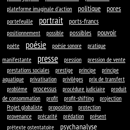
politique
pores
plateforme imaginale d'action
portrait
ports-francs
portefeuille
pouvoir
possibles
positionnement
possible
poésie
poète
poésie sonore
pratique
presse
manifestante
pression
pression de vente
prestations sociales
prestige
principe
principe
aquatique
privatisation
privilèges
prix de transfert
processus
problème
procédure judiciaire
produit
de consommation
profit
profit-shifting
projection
Projet globaliste
proposition
protection
provenance
précarité
prédation
présent
psychanalyse
prétexte ostentatoire