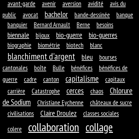
avant-garde
avenir
aversion
avidité
avis du
bachelor
public
avocat
bande-dessinée
banque
banquier
Bernard Arnault
Berne
besoins
biennale
bio-guerre
bio-guerres
bijoux
biographie
biométrie
biotech
blanc
blanchiment d'argent
bleu
bourses
cantonales
boîte
Bulle
bénéfices
bénéfices de
capitalisme
guerre
cadre
canton
capitaux
cerces
Chlorure
carrière
Catastrophe
chaos
de Sodium
Christiane Eychenne
châteaux de sucre
Claire Droulez
civilisations
classes sociales
collaboration
collage
colere