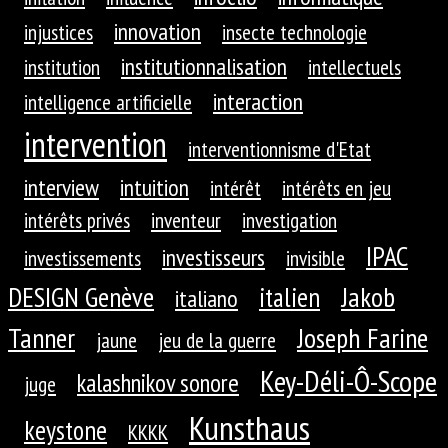
innovation
injustices
insecte technologie
institutionnalisation
institution
intellectuels
interaction
intelligence artificielle
intervention
interventionnisme d'Etat
interview
intuition
intérêt
intérêts en jeu
intérêts privés
inventeur
investigation
IPAC
investisseurs
investissements
invisible
DESIGN Genève
Jakob
italien
italiano
Tanner
Joseph Farine
jaune
jeu de la guerre
Key-Déli-Ô-Scope
kalashnikov sonore
juge
Kunsthaus
keystone
KKKK