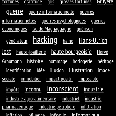
Gruyère
fortunes
gratitude
gris
grosses fortunes
guerre
guerre informationnelle
guerres
informationnelles
guerres psychologiques
guerres
économiques
Guido Magnaguagno
guérison
hacking
Hans-Ulrich
générateur
haine
Jost
haute bourgeoisie
haute-joaillerie
Hervé
histoire
Graumann
hommage
horlogerie
héritage
illustration
identification
idée
illusion
image
sociale
immobilier
impact positif
impossible
inconscient
inconnu
industrie
impôts
industrie agro-alimentaire
industriel
industrie
pharmaceutique
industrie pétrolière
infiltration
infoclio
informatique
inflation
influence