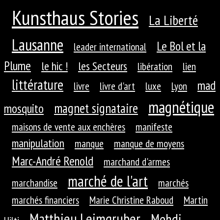
Kunsthaus Stories
La Liberté
Lausanne
Le Bol et la
leader international
Plume
le hic !
les Secteurs
libération
lien
littérature
mad
livre
livre d'art
luxe
Lyon
magnétique
magnet signataire
mosquito
maisons de vente aux enchères
manifeste
manipulation
manque
manque de moyens
Marc-André Renold
marchand d'armes
marché de l'art
marchandise
marchés
marchés financiers
Marie Christine Raboud
Martin
Matthieu Leimgruber
Mehdi