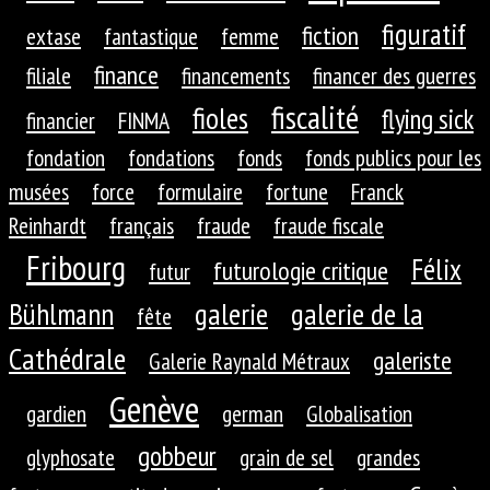
figuratif
fiction
extase
fantastique
femme
finance
filiale
financements
financer des guerres
fiscalité
fioles
flying sick
financier
FINMA
fondation
fondations
fonds
fonds publics pour les
musées
force
formulaire
fortune
Franck
Reinhardt
français
fraude
fraude fiscale
Fribourg
Félix
futurologie critique
futur
galerie
galerie de la
Bühlmann
fête
Cathédrale
galeriste
Galerie Raynald Métraux
Genève
gardien
german
Globalisation
gobbeur
glyphosate
grain de sel
grandes