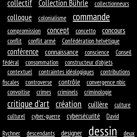
collectif
Collection Bührle
collectionneurs
commande
colloque
colonialisme
concept
concours
compromission
concetto
conflit
conflit armé
Confédération helvétique
conférence
connaissance
conscience
Conseil
fédéral
consommation
constructeur d'objets
contextuel
contraintes idéologiques
contributions
contrôle
fiscales
controverse
convergence nbic
convoitise
crimes
criminels
criminologie
critique d'art
création
cuillère
culture
cybersécurité
culturel
cyber-guerre
David
dessin
designer
Rychner
descendants
deux