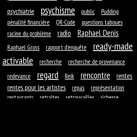
psychisme
psychiatrie
public
Pudding
pénalité financière
QR-Code
questions taboues
Raphael Denis
radio
racine du problème
ready-made
Raphael Gross
rapport d'enquête
activable
recherche
recherche de provenance
regard
rencontre
rentes
redevance
Reik
rentes pour les artistes
repas
représentation
restaurants
retraites
retrouvailles
richesse
roues dentées
roue dentée
rituel
robotique
rupture
réaction
réaction du public
réduction de
réfractions
réflexion
l'autre
régime
régime