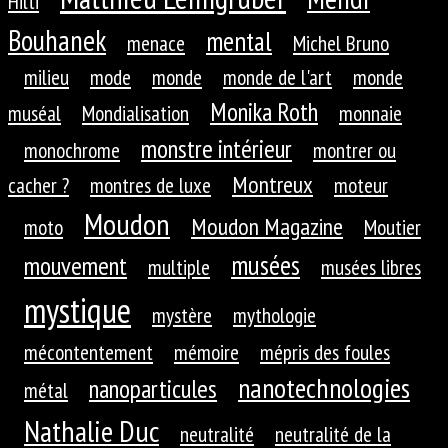
Hilti
Bouhanek
mental
menace
Michel Bruno
milieu
mode
monde
monde de l'art
monde
Monika Roth
muséal
Mondialisation
monnaie
monstre intérieur
monochrome
montrer ou
Montreux
cacher ?
montres de luxe
moteur
Moudon
Moudon Magazine
moto
Moutier
musées
mouvement
multiple
musées libres
mystique
mystère
mythologie
mécontentement
mémoire
mépris des foules
nanotechnologies
nanoparticules
métal
Nathalie Duc
neutralité
neutralité de la