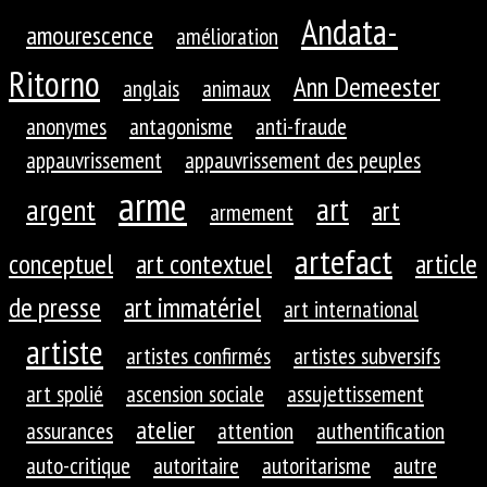
Andata-
amourescence
amélioration
Ritorno
Ann Demeester
anglais
animaux
anonymes
antagonisme
anti-fraude
appauvrissement
appauvrissement des peuples
arme
art
argent
art
armement
artefact
conceptuel
art contextuel
article
de presse
art immatériel
art international
artiste
artistes confirmés
artistes subversifs
art spolié
ascension sociale
assujettissement
atelier
assurances
attention
authentification
auto-critique
autoritaire
autoritarisme
autre