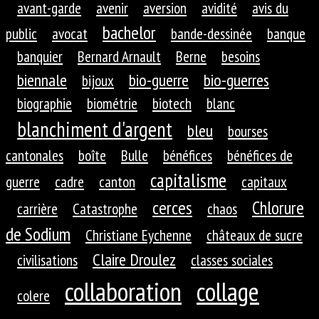
avant-garde
avenir
aversion
avidité
avis du
bachelor
public
avocat
bande-dessinée
banque
banquier
Bernard Arnault
Berne
besoins
biennale
bio-guerre
bio-guerres
bijoux
biographie
biométrie
biotech
blanc
blanchiment d'argent
bleu
bourses
cantonales
boîte
Bulle
bénéfices
bénéfices de
capitalisme
guerre
cadre
canton
capitaux
cerces
Chlorure
carrière
Catastrophe
chaos
de Sodium
Christiane Eychenne
châteaux de sucre
Claire Droulez
civilisations
classes sociales
collaboration
collage
colere