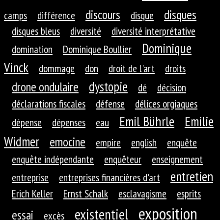
discours
disques
camps
différence
disque
disques bleus
diversité
diversité interprétative
Dominique
domination
Dominique Boullier
Vinck
dommage
don
droit de l'art
droits
dystopie
drone ondulaire
dé
décision
déclarations fiscales
défense
délices orgiaques
Emil Bührle
Emilie
dépense
dépenses
eau
Widmer
emocine
empire
english
enquête
enquête indépendante
enquêteur
enseignement
entretien
entreprise
entreprises financières d'art
Erich Keller
Ernst Schalk
esclavagisme
esprits
exposition
existentiel
essai
excès