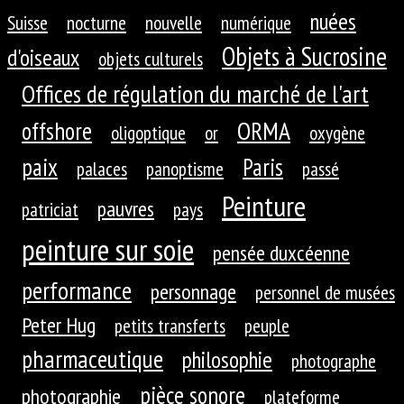
nuées
Suisse
nocturne
nouvelle
numérique
Objets à Sucrosine
d'oiseaux
objets culturels
Offices de régulation du marché de l'art
ORMA
offshore
oligoptique
or
oxygène
paix
Paris
palaces
panoptisme
passé
Peinture
pauvres
patriciat
pays
peinture sur soie
pensée duxcéenne
performance
personnage
personnel de musées
Peter Hug
petits transferts
peuple
pharmaceutique
philosophie
photographe
pièce sonore
photographie
plateforme