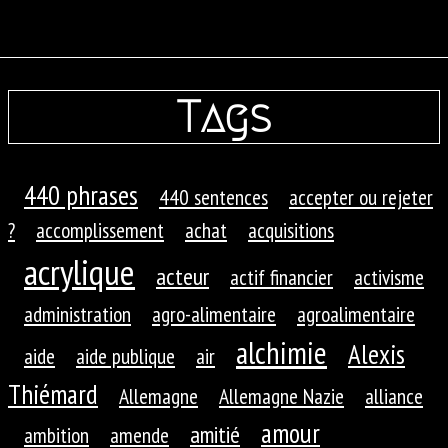
Tags
440 phrases
440 sentences
accepter ou rejeter
?
accomplissement
achat
acquisitions
acrylique
acteur
actif financier
activisme
administration
agro-alimentaire
agroalimentaire
alchimie
Alexis
aide
aide publique
air
Thiémard
Allemagne
Allemagne Nazie
alliance
amour
amitié
ambition
amende