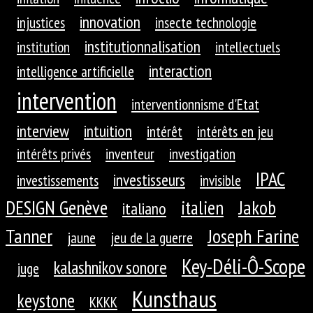
innovation
injustices
insecte technologie
institutionnalisation
institution
intellectuels
interaction
intelligence artificielle
intervention
interventionnisme d'Etat
interview
intuition
intérêt
intérêts en jeu
intérêts privés
inventeur
investigation
IPAC
investisseurs
investissements
invisible
DESIGN Genève
Jakob
italien
italiano
Tanner
Joseph Farine
jaune
jeu de la guerre
Key-Déli-Ô-Scope
kalashnikov sonore
juge
Kunsthaus
keystone
KKKK