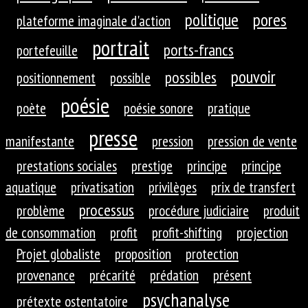
politique
pores
plateforme imaginale d'action
portrait
ports-francs
portefeuille
pouvoir
possibles
positionnement
possible
poésie
poète
poésie sonore
pratique
presse
manifestante
pression
pression de vente
prestations sociales
prestige
principe
principe
aquatique
privatisation
privilèges
prix de transfert
processus
problème
procédure judiciaire
produit
de consommation
profit
profit-shifting
projection
Projet globaliste
proposition
protection
provenance
précarité
prédation
présent
psychanalyse
prétexte ostentatoire