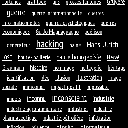
Gruyère
fortunes
gratitude
gris
grosses fortunes
guerre
guerre informationnelle
guerres
informationnelles
guerres psychologiques
guerres
économiques
Guido Magnaguagno
guérison
hacking
Hans-Ulrich
générateur
haine
Jost
haute bourgeoisie
haute-joaillerie
Hervé
histoire
Graumann
hommage
horlogerie
héritage
illustration
identification
idée
illusion
image
sociale
immobilier
impact positif
impossible
inconscient
inconnu
industrie
impôts
industrie agro-alimentaire
industriel
industrie
pharmaceutique
industrie pétrolière
infiltration
infoclio
informatique
inflation
influence