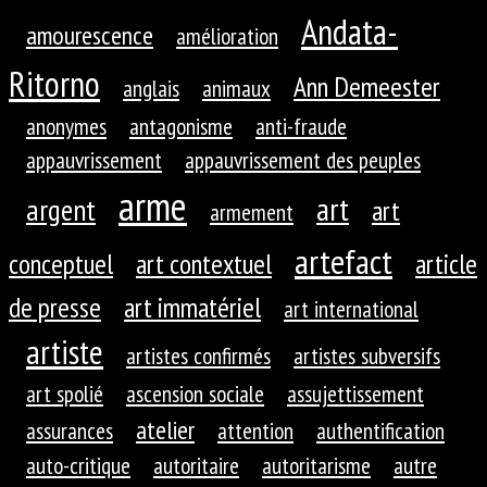
Andata-
amourescence
amélioration
Ritorno
Ann Demeester
anglais
animaux
anonymes
antagonisme
anti-fraude
appauvrissement
appauvrissement des peuples
arme
art
argent
art
armement
artefact
conceptuel
art contextuel
article
de presse
art immatériel
art international
artiste
artistes confirmés
artistes subversifs
art spolié
ascension sociale
assujettissement
atelier
assurances
attention
authentification
auto-critique
autoritaire
autoritarisme
autre