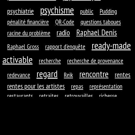
psychisme
psychiatrie
public
Pudding
pénalité financière
QR-Code
questions taboues
Raphael Denis
radio
racine du problème
ready-made
Raphael Gross
rapport d'enquête
activable
recherche
recherche de provenance
regard
rencontre
rentes
redevance
Reik
rentes pour les artistes
repas
représentation
restaurants
retraites
retrouvailles
richesse
roues dentées
roue dentée
rituel
robotique
rupture
réaction
réaction du public
réduction de
réfractions
réflexion
l'autre
régime
régime