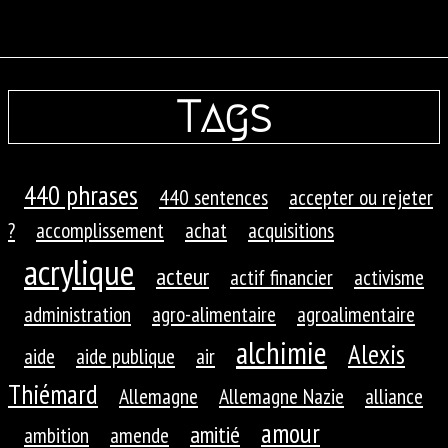
Tags
440 phrases
440 sentences
accepter ou rejeter
?
accomplissement
achat
acquisitions
acrylique
acteur
actif financier
activisme
administration
agro-alimentaire
agroalimentaire
alchimie
Alexis
aide
aide publique
air
Thiémard
Allemagne
Allemagne Nazie
alliance
amour
amitié
ambition
amende