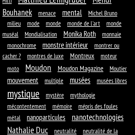
Hilti
Bouhanek
mental
menace
Michel Bruno
milieu
mode
monde
monde de l'art
monde
Monika Roth
muséal
Mondialisation
monnaie
monstre intérieur
monochrome
montrer ou
Montreux
cacher ?
montres de luxe
moteur
Moudon
Moudon Magazine
moto
Moutier
musées
mouvement
multiple
musées libres
mystique
mystère
mythologie
mécontentement
mémoire
mépris des foules
nanotechnologies
nanoparticules
métal
Nathalie Duc
neutralité
neutralité de la