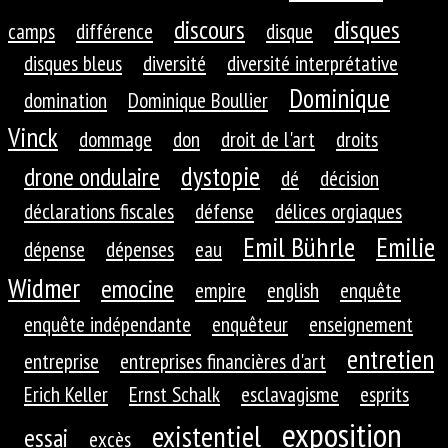
discours
disques
camps
différence
disque
disques bleus
diversité
diversité interprétative
Dominique
domination
Dominique Boullier
Vinck
dommage
don
droit de l'art
droits
dystopie
drone ondulaire
dé
décision
déclarations fiscales
défense
délices orgiaques
Emil Bührle
Emilie
dépense
dépenses
eau
Widmer
emocine
empire
english
enquête
enquête indépendante
enquêteur
enseignement
entretien
entreprise
entreprises financières d'art
Erich Keller
Ernst Schalk
esclavagisme
esprits
exposition
existentiel
essai
excès