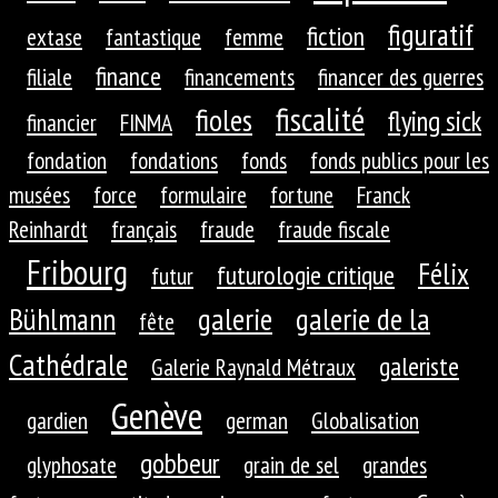
figuratif
fiction
extase
fantastique
femme
finance
filiale
financements
financer des guerres
fiscalité
fioles
flying sick
financier
FINMA
fondation
fondations
fonds
fonds publics pour les
musées
force
formulaire
fortune
Franck
Reinhardt
français
fraude
fraude fiscale
Fribourg
Félix
futurologie critique
futur
galerie
galerie de la
Bühlmann
fête
Cathédrale
galeriste
Galerie Raynald Métraux
Genève
gardien
german
Globalisation
gobbeur
glyphosate
grain de sel
grandes