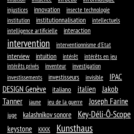
innovation
injustices
insecte technologie
institutionnalisation
institution
intellectuels
interaction
intelligence artificielle
intervention
interventionnisme d'Etat
interview
intuition
intérêt
intérêts en jeu
intérêts privés
inventeur
investigation
IPAC
investisseurs
investissements
invisible
DESIGN Genève
Jakob
italien
italiano
Tanner
Joseph Farine
jaune
jeu de la guerre
Key-Déli-Ô-Scope
kalashnikov sonore
juge
Kunsthaus
keystone
KKKK