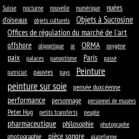
nuées
Suisse
nocturne
nouvelle
numérique
Objets à Sucrosine
d'oiseaux
objets culturels
Offices de régulation du marché de l'art
ORMA
offshore
oligoptique
or
oxygène
paix
Paris
palaces
panoptisme
passé
Peinture
pauvres
patriciat
pays
peinture sur soie
pensée duxcéenne
performance
personnage
personnel de musées
Peter Hug
petits transferts
peuple
pharmaceutique
philosophie
photographe
pièce sonore
photographie
plateforme