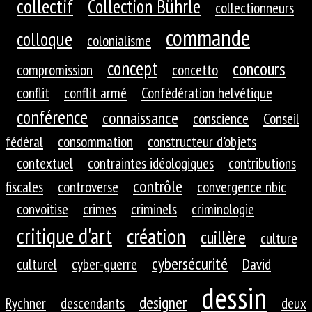
collectif
Collection Bührle
collectionneurs
commande
colloque
colonialisme
concept
concours
compromission
concetto
conflit
conflit armé
Confédération helvétique
conférence
connaissance
conscience
Conseil
fédéral
consommation
constructeur d'objets
contextuel
contraintes idéologiques
contributions
contrôle
fiscales
controverse
convergence nbic
convoitise
crimes
criminels
criminologie
critique d'art
création
cuillère
culture
cybersécurité
culturel
cyber-guerre
David
dessin
designer
Rychner
descendants
deux