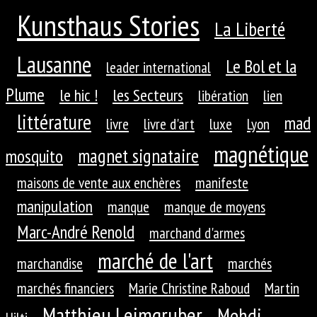
Kunsthaus Stories
La Liberté
Lausanne
Le Bol et la
leader international
Plume
le hic !
les Secteurs
libération
lien
littérature
mad
livre
livre d'art
luxe
Lyon
magnétique
magnet signataire
mosquito
maisons de vente aux enchères
manifeste
manipulation
manque
manque de moyens
Marc-André Renold
marchand d'armes
marché de l'art
marchandise
marchés
marchés financiers
Marie Christine Raboud
Martin
Matthieu Leimgruber
Mehdi