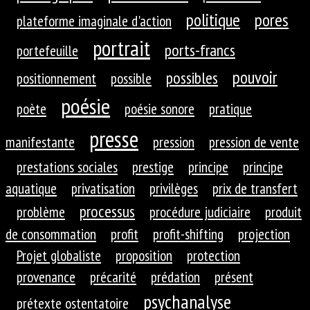
politique
pores
plateforme imaginale d'action
portrait
ports-francs
portefeuille
pouvoir
possibles
positionnement
possible
poésie
poète
poésie sonore
pratique
presse
manifestante
pression
pression de vente
prestations sociales
prestige
principe
principe
aquatique
privatisation
privilèges
prix de transfert
processus
problème
procédure judiciaire
produit
de consommation
profit
profit-shifting
projection
Projet globaliste
proposition
protection
provenance
précarité
prédation
présent
psychanalyse
prétexte ostentatoire