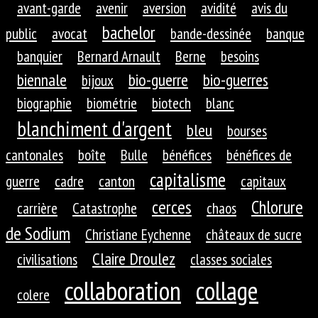
avant-garde
avenir
aversion
avidité
avis du
bachelor
public
avocat
bande-dessinée
banque
banquier
Bernard Arnault
Berne
besoins
biennale
bio-guerre
bio-guerres
bijoux
biographie
biométrie
biotech
blanc
blanchiment d'argent
bleu
bourses
cantonales
boîte
Bulle
bénéfices
bénéfices de
capitalisme
guerre
cadre
canton
capitaux
cerces
Chlorure
carrière
Catastrophe
chaos
de Sodium
Christiane Eychenne
châteaux de sucre
Claire Droulez
civilisations
classes sociales
collaboration
collage
colere