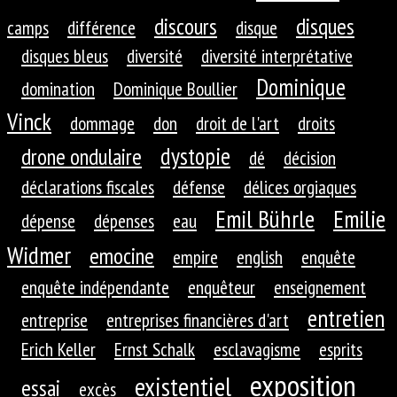
discours
disques
camps
différence
disque
disques bleus
diversité
diversité interprétative
Dominique
domination
Dominique Boullier
Vinck
dommage
don
droit de l'art
droits
dystopie
drone ondulaire
dé
décision
déclarations fiscales
défense
délices orgiaques
Emil Bührle
Emilie
dépense
dépenses
eau
Widmer
emocine
empire
english
enquête
enquête indépendante
enquêteur
enseignement
entretien
entreprise
entreprises financières d'art
Erich Keller
Ernst Schalk
esclavagisme
esprits
exposition
existentiel
essai
excès