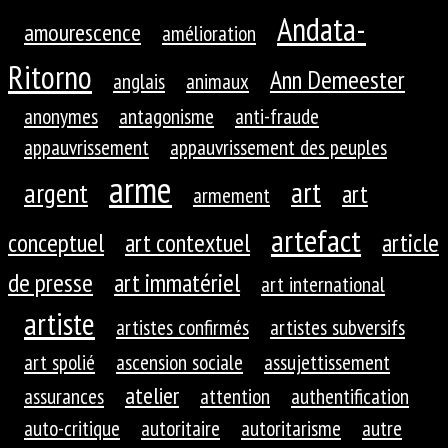
Andata-
amourescence
amélioration
Ritorno
Ann Demeester
anglais
animaux
anonymes
antagonisme
anti-fraude
appauvrissement
appauvrissement des peuples
arme
art
argent
art
armement
artefact
conceptuel
art contextuel
article
de presse
art immatériel
art international
artiste
artistes confirmés
artistes subversifs
art spolié
ascension sociale
assujettissement
atelier
assurances
attention
authentification
auto-critique
autoritaire
autoritarisme
autre