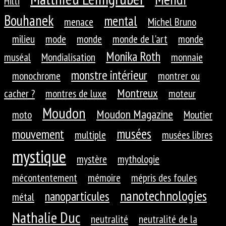
Hilti
Bouhanek
mental
menace
Michel Bruno
milieu
mode
monde
monde de l'art
monde
Monika Roth
muséal
Mondialisation
monnaie
monstre intérieur
monochrome
montrer ou
Montreux
cacher ?
montres de luxe
moteur
Moudon
Moudon Magazine
moto
Moutier
musées
mouvement
multiple
musées libres
mystique
mystère
mythologie
mécontentement
mémoire
mépris des foules
nanotechnologies
nanoparticules
métal
Nathalie Duc
neutralité
neutralité de la