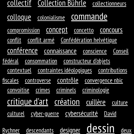
collectif
Collection Bührle
collectionneurs
commande
colloque
colonialisme
concept
concours
compromission
concetto
conflit
conflit armé
Confédération helvétique
conférence
connaissance
conscience
Conseil
fédéral
consommation
constructeur d'objets
contextuel
contraintes idéologiques
contributions
contrôle
fiscales
controverse
convergence nbic
convoitise
crimes
criminels
criminologie
critique d'art
création
cuillère
culture
cybersécurité
culturel
cyber-guerre
David
dessin
designer
Rychner
descendants
deux