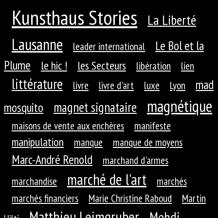
Kunsthaus Stories
La Liberté
Lausanne
Le Bol et la
leader international
Plume
le hic !
les Secteurs
libération
lien
littérature
mad
livre
livre d'art
luxe
Lyon
magnétique
magnet signataire
mosquito
maisons de vente aux enchères
manifeste
manipulation
manque
manque de moyens
Marc-André Renold
marchand d'armes
marché de l'art
marchandise
marchés
marchés financiers
Marie Christine Raboud
Martin
Matthieu Leimgruber
Mehdi