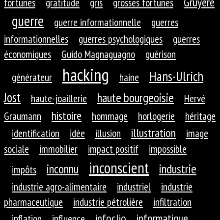
Gruyère
fortunes
gratitude
gris
grosses fortunes
guerre
guerre informationnelle
guerres
informationnelles
guerres psychologiques
guerres
économiques
Guido Magnaguagno
guérison
hacking
Hans-Ulrich
générateur
haine
Jost
haute bourgeoisie
haute-joaillerie
Hervé
histoire
Graumann
hommage
horlogerie
héritage
illustration
identification
idée
illusion
image
sociale
immobilier
impact positif
impossible
inconscient
inconnu
industrie
impôts
industrie agro-alimentaire
industriel
industrie
pharmaceutique
industrie pétrolière
infiltration
infoclio
informatique
inflation
influence