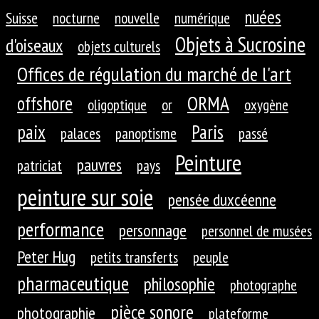
nuées
Suisse
nocturne
nouvelle
numérique
Objets à Sucrosine
d'oiseaux
objets culturels
Offices de régulation du marché de l'art
ORMA
offshore
oligoptique
or
oxygène
paix
Paris
palaces
panoptisme
passé
Peinture
pauvres
patriciat
pays
peinture sur soie
pensée duxcéenne
performance
personnage
personnel de musées
Peter Hug
petits transferts
peuple
pharmaceutique
philosophie
photographe
pièce sonore
photographie
plateforme