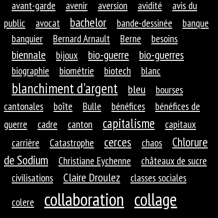
avant-garde
avenir
aversion
avidité
avis du
bachelor
public
avocat
bande-dessinée
banque
banquier
Bernard Arnault
Berne
besoins
biennale
bio-guerre
bio-guerres
bijoux
biographie
biométrie
biotech
blanc
blanchiment d'argent
bleu
bourses
cantonales
boîte
Bulle
bénéfices
bénéfices de
capitalisme
guerre
cadre
canton
capitaux
cerces
Chlorure
carrière
Catastrophe
chaos
de Sodium
Christiane Eychenne
châteaux de sucre
Claire Droulez
civilisations
classes sociales
collaboration
collage
colere