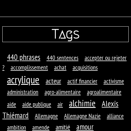
Tags
440 phrases
440 sentences
accepter ou rejeter
?
accomplissement
achat
acquisitions
acrylique
acteur
actif financier
activisme
administration
agro-alimentaire
agroalimentaire
alchimie
Alexis
aide
aide publique
air
Thiémard
Allemagne
Allemagne Nazie
alliance
amour
amitié
ambition
amende