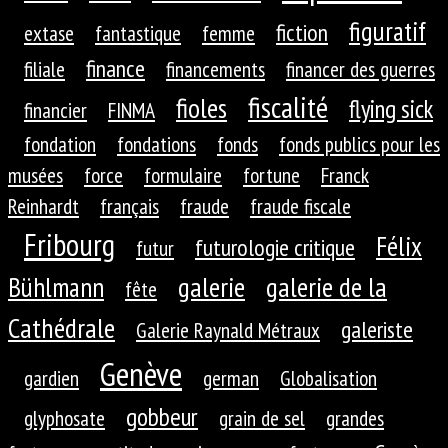
figuratif
fiction
extase
fantastique
femme
finance
filiale
financements
financer des guerres
fiscalité
fioles
flying sick
financier
FINMA
fondation
fondations
fonds
fonds publics pour les
musées
force
formulaire
fortune
Franck
Reinhardt
français
fraude
fraude fiscale
Fribourg
Félix
futurologie critique
futur
galerie
galerie de la
Bühlmann
fête
Cathédrale
galeriste
Galerie Raynald Métraux
Genève
gardien
german
Globalisation
gobbeur
glyphosate
grain de sel
grandes