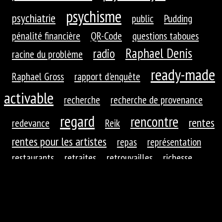
psychisme
psychiatrie
public
Pudding
pénalité financière
QR-Code
questions taboues
Raphael Denis
radio
racine du problème
ready-made
Raphael Gross
rapport d'enquête
activable
recherche
recherche de provenance
regard
rencontre
rentes
redevance
Reik
rentes pour les artistes
repas
représentation
restaurants
retraites
retrouvailles
richesse
roues dentées
roue dentée
rituel
robotique
rupture
réaction
réaction du public
réduction de
réfractions
réflexion
l'autre
régime
régime