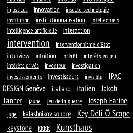
innovation
injustices
insecte technologie
institutionnalisation
institution
intellectuels
interaction
intelligence artificielle
intervention
interventionnisme d'Etat
interview
intuition
intérêt
intérêts en jeu
intérêts privés
inventeur
investigation
IPAC
investisseurs
investissements
invisible
DESIGN Genève
Jakob
italien
italiano
Tanner
Joseph Farine
jaune
jeu de la guerre
Key-Déli-Ô-Scope
kalashnikov sonore
juge
Kunsthaus
keystone
KKKK