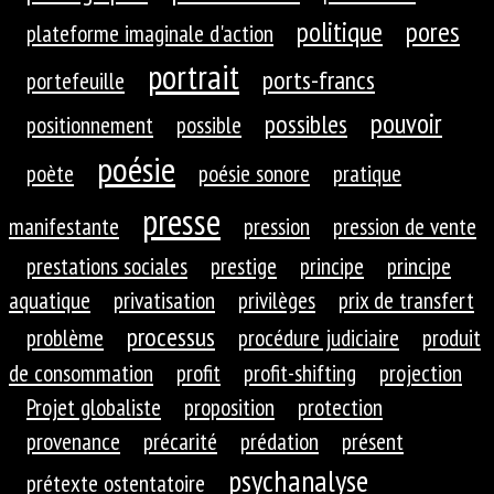
politique
pores
plateforme imaginale d'action
portrait
ports-francs
portefeuille
pouvoir
possibles
positionnement
possible
poésie
poète
poésie sonore
pratique
presse
manifestante
pression
pression de vente
prestations sociales
prestige
principe
principe
aquatique
privatisation
privilèges
prix de transfert
processus
problème
procédure judiciaire
produit
de consommation
profit
profit-shifting
projection
Projet globaliste
proposition
protection
provenance
précarité
prédation
présent
psychanalyse
prétexte ostentatoire