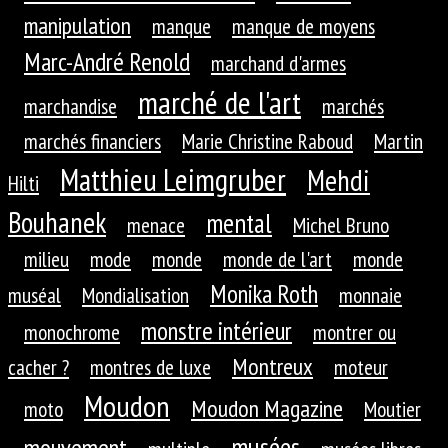
manipulation
manque
manque de moyens
Marc-André Renold
marchand d'armes
marché de l'art
marchandise
marchés
marchés financiers
Marie Christine Raboud
Martin
Matthieu Leimgruber
Mehdi
Hilti
Bouhanek
mental
menace
Michel Bruno
milieu
mode
monde
monde de l'art
monde
Monika Roth
muséal
Mondialisation
monnaie
monstre intérieur
monochrome
montrer ou
Montreux
cacher ?
montres de luxe
moteur
Moudon
Moudon Magazine
moto
Moutier
musées
mouvement