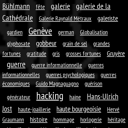
galerie
galerie de la
Bühlmann
fête
Cathédrale
galeriste
Galerie Raynald Métraux
Genève
gardien
german
Globalisation
gobbeur
glyphosate
grain de sel
grandes
Gruyère
fortunes
gratitude
gris
grosses fortunes
guerre
guerre informationnelle
guerres
informationnelles
guerres psychologiques
guerres
économiques
Guido Magnaguagno
guérison
hacking
Hans-Ulrich
générateur
haine
Jost
haute bourgeoisie
haute-joaillerie
Hervé
histoire
Graumann
hommage
horlogerie
héritage