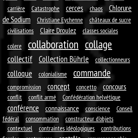
cerces
Chlorure
carrière
Catastrophe
chaos
de Sodium
Christiane Eychenne
châteaux de sucre
Claire Droulez
civilisations
classes sociales
collaboration
collage
colere
collectif
Collection Bührle
collectionneurs
commande
colloque
colonialisme
concept
concours
compromission
concetto
conflit
conflit armé
Confédération helvétique
conférence
connaissance
conscience
Conseil
fédéral
consommation
constructeur d'objets
contextuel
contraintes idéologiques
contributions