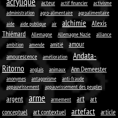
acrylique
acteur
actif financier
activisme
administration
agro-alimentaire
agroalimentaire
alchimie
Alexis
aide
aide publique
air
Thiémard
Allemagne
Allemagne Nazie
alliance
amour
amitié
ambition
amende
Andata-
amourescence
amélioration
Ritorno
Ann Demeester
anglais
animaux
anonymes
antagonisme
anti-fraude
appauvrissement
appauvrissement des peuples
arme
art
argent
art
armement
artefact
conceptuel
art contextuel
article