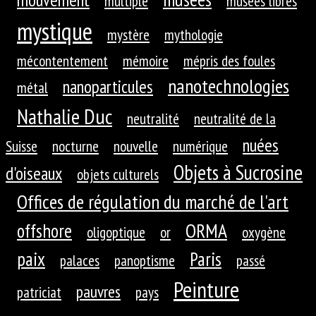
multiple
musées libres
mystique
mystère
mythologie
mécontentement
mémoire
mépris des foules
nanotechnologies
nanoparticules
métal
Nathalie Duc
neutralité
neutralité de la
nuées
Suisse
nocturne
nouvelle
numérique
Objets à Sucrosine
d'oiseaux
objets culturels
Offices de régulation du marché de l'art
ORMA
offshore
oligoptique
or
oxygène
paix
Paris
palaces
panoptisme
passé
Peinture
pauvres
patriciat
pays