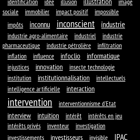
illustration
identification
idée
illusion
image
sociale
immobilier
impact positif
impossible
inconscient
inconnu
industrie
impôts
industrie agro-alimentaire
industriel
industrie
pharmaceutique
industrie pétrolière
infiltration
infoclio
informatique
inflation
influence
innovation
injustices
insecte technologie
institutionnalisation
institution
intellectuels
interaction
intelligence artificielle
intervention
interventionnisme d'Etat
interview
intuition
intérêt
intérêts en jeu
intérêts privés
inventeur
investigation
IPAC
investisseurs
investissements
invisible