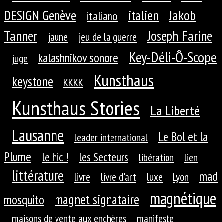
DESIGN Genève
Jakob
italien
italiano
Tanner
Joseph Farine
jaune
jeu de la guerre
Key-Déli-Ô-Scope
kalashnikov sonore
juge
Kunsthaus
keystone
KKKK
Kunsthaus Stories
La Liberté
Lausanne
Le Bol et la
leader international
Plume
le hic !
les Secteurs
libération
lien
littérature
mad
livre
livre d'art
luxe
Lyon
magnétique
magnet signataire
mosquito
maisons de vente aux enchères
manifeste