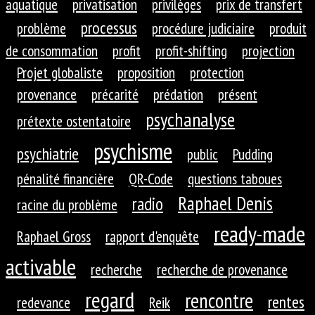
aquatique
privatisation
privilèges
prix de transfert
processus
problème
procédure judiciaire
produit
de consommation
profit
profit-shifting
projection
Projet globaliste
proposition
protection
provenance
précarité
prédation
présent
psychanalyse
prétexte ostentatoire
psychisme
psychiatrie
public
Pudding
pénalité financière
QR-Code
questions taboues
Raphael Denis
radio
racine du problème
ready-made
Raphael Gross
rapport d'enquête
activable
recherche
recherche de provenance
regard
rencontre
rentes
redevance
Reik