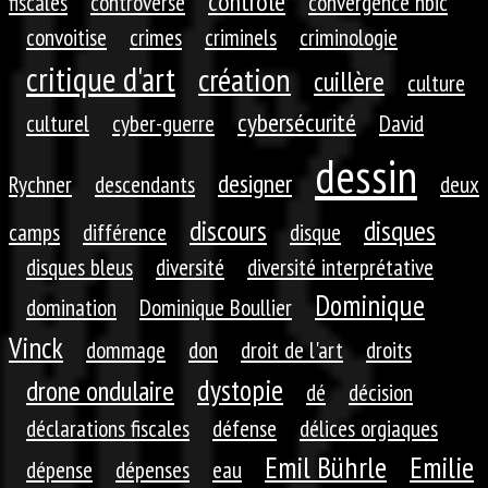
contrôle
fiscales
controverse
convergence nbic
convoitise
crimes
criminels
criminologie
critique d'art
création
cuillère
culture
cybersécurité
culturel
cyber-guerre
David
dessin
designer
Rychner
descendants
deux
discours
disques
camps
différence
disque
disques bleus
diversité
diversité interprétative
Dominique
domination
Dominique Boullier
Vinck
dommage
don
droit de l'art
droits
dystopie
drone ondulaire
dé
décision
déclarations fiscales
défense
délices orgiaques
Emil Bührle
Emilie
dépense
dépenses
eau