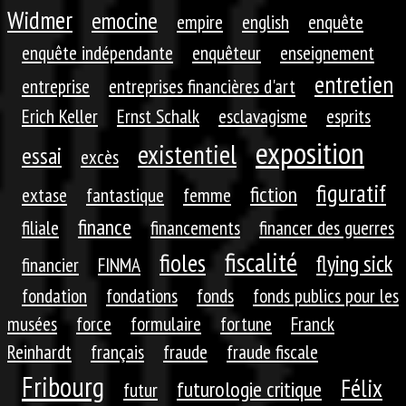
Widmer
emocine
empire
english
enquête
enquête indépendante
enquêteur
enseignement
entretien
entreprise
entreprises financières d'art
Erich Keller
Ernst Schalk
esclavagisme
esprits
exposition
existentiel
essai
excès
figuratif
fiction
extase
fantastique
femme
finance
filiale
financements
financer des guerres
fiscalité
fioles
flying sick
financier
FINMA
fondation
fondations
fonds
fonds publics pour les
musées
force
formulaire
fortune
Franck
Reinhardt
français
fraude
fraude fiscale
Fribourg
Félix
futurologie critique
futur