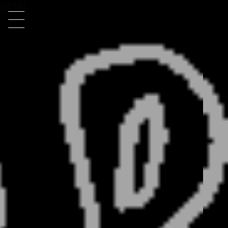
[getip]