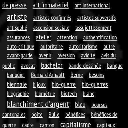
de presse
art immatériel
art international
artiste
artistes confirmés
artistes subversifs
art spolié
ascension sociale
assujettissement
atelier
assurances
attention
authentification
auto-critique
autoritaire
autoritarisme
autre
avant-garde
avenir
aversion
avidité
avis du
bachelor
public
avocat
bande-dessinée
banque
banquier
Bernard Arnault
Berne
besoins
biennale
bio-guerre
bio-guerres
bijoux
biographie
biométrie
biotech
blanc
blanchiment d'argent
bleu
bourses
cantonales
boîte
Bulle
bénéfices
bénéfices de
capitalisme
guerre
cadre
canton
capitaux