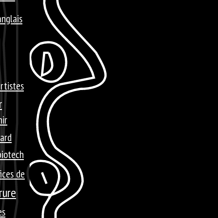
anglais
rtistes
r
ir
ard
biotech
ices de
rure
es