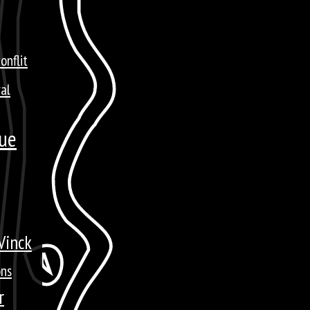
onflit
ral
que
Vinck
ons
r