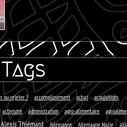
Tags
r ou rejeter ?
accomplissement
achat
acquisitions
activisme
administration
agro-alimentaire
agroalime
Alexis Thiémard
Allemagne
Allemagne Nazie
all