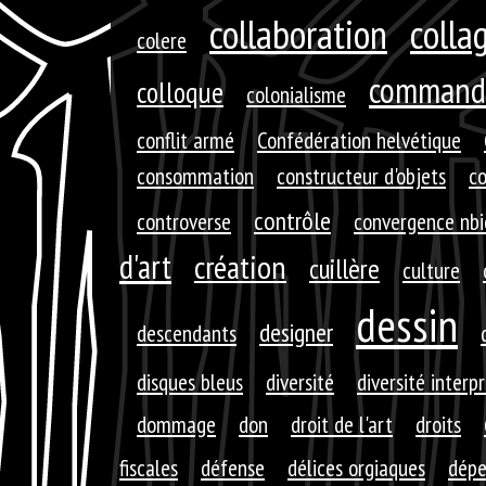
collaboration
colla
colere
command
colloque
colonialisme
conflit armé
Confédération helvétique
consommation
constructeur d'objets
c
contrôle
controverse
convergence nbi
d'art
création
cuillère
culture
dessin
designer
descendants
disques bleus
diversité
diversité interp
dommage
don
droit de l'art
droits
fiscales
défense
délices orgiaques
dépe