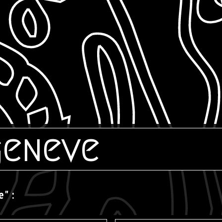
geneve
" :