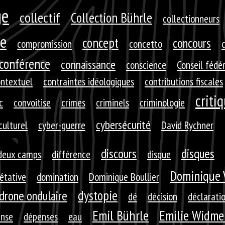
ge
collectif
Collection Bührle
collectionneurs
e
concept
concours
compromission
concetto
c
conférence
connaissance
conscience
Conseil fédé
ontextuel
contraintes idéologiques
contributions fiscales
criti
c
convoitise
crimes
criminels
criminologie
cybersécurité
culturel
cyber-guerre
David Rychner
discours
disques
deux camps
différence
disque
Dominique 
rétative
domination
Dominique Boullier
dystopie
drone ondulaire
dé
décision
déclarati
Emil Bührle
Emilie Widme
nse
dépenses
eau