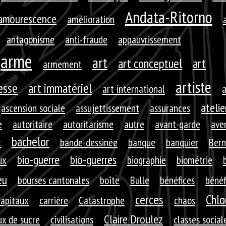
Andata-Ritorno
amourescence
amélioration
antagonisme
anti-fraude
appauvrissement
arme
art
art conceptuel
art
armement
artiste
resse
art immatériel
art international
a
atelie
ascension sociale
assujettissement
assurances
e
autoritaire
autoritarisme
autre
avant-garde
aven
bachelor
t
bande-dessinée
banque
banquier
Bern
bio-guerre
bio-guerres
ux
biographie
biométrie
eu
bourses cantonales
boîte
Bulle
bénéfices
bénéf
cerces
Chlo
capitaux
carrière
Catastrophe
chaos
Claire Droulez
x de sucre
civilisations
classes social