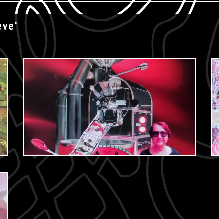
eve
" :