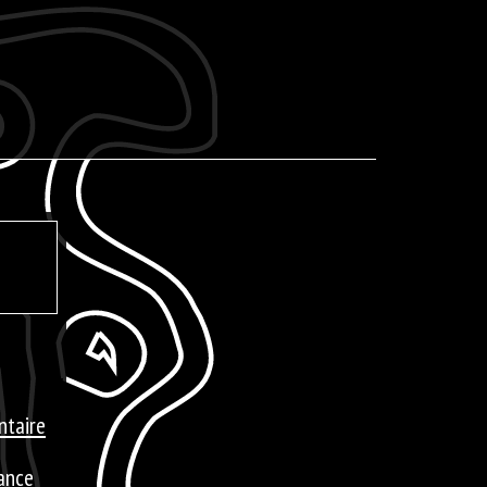
ntaire
iance