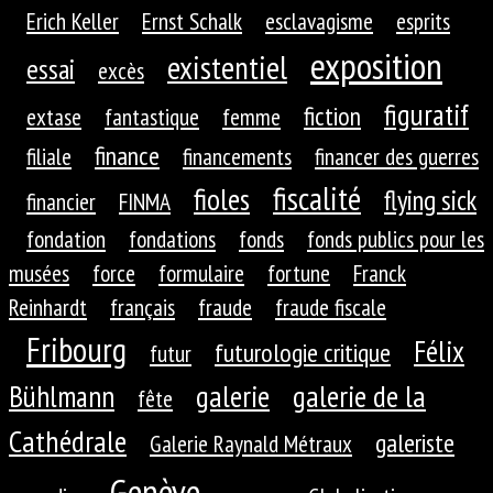
Erich Keller
Ernst Schalk
esclavagisme
esprits
exposition
existentiel
essai
excès
figuratif
fiction
extase
fantastique
femme
finance
filiale
financements
financer des guerres
fiscalité
fioles
flying sick
financier
FINMA
fondation
fondations
fonds
fonds publics pour les
musées
force
formulaire
fortune
Franck
Reinhardt
français
fraude
fraude fiscale
Fribourg
Félix
futurologie critique
futur
galerie
galerie de la
Bühlmann
fête
Cathédrale
galeriste
Galerie Raynald Métraux
Genève