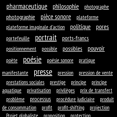
pharmaceutique
philosophie
photographe
pièce sonore
photographie
plateforme
politique
pores
plateforme imaginale d'action
portrait
ports-francs
portefeuille
pouvoir
possibles
positionnement
possible
poésie
poète
poésie sonore
pratique
presse
manifestante
pression
pression de vente
prestations sociales
prestige
principe
principe
aquatique
privatisation
privilèges
prix de transfert
processus
problème
procédure judiciaire
produit
de consommation
profit
profit-shifting
projection
Projet globaliste
proposition
protection