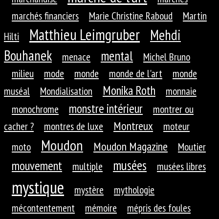
marchés financiers
Marie Christine Raboud
Martin
Matthieu Leimgruber
Mehdi
Hilti
Bouhanek
mental
menace
Michel Bruno
milieu
mode
monde
monde de l'art
monde
Monika Roth
muséal
Mondialisation
monnaie
monstre intérieur
monochrome
montrer ou
Montreux
cacher ?
montres de luxe
moteur
Moudon
Moudon Magazine
moto
Moutier
musées
mouvement
multiple
musées libres
mystique
mystère
mythologie
mécontentement
mémoire
mépris des foules