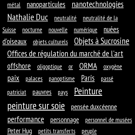
nanotechnologies
nanoparticules
métal
Nathalie Duc
neutralité
neutralité de la
nuées
Suisse
nocturne
nouvelle
numérique
Objets à Sucrosine
d'oiseaux
objets culturels
Offices de régulation du marché de l'art
ORMA
offshore
oligoptique
or
oxygène
paix
Paris
palaces
panoptisme
passé
Peinture
pauvres
patriciat
pays
peinture sur soie
pensée duxcéenne
performance
personnage
personnel de musées
Peter Hug
petits transferts
peuple