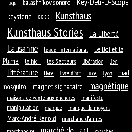
Key-Déli-Ô-Scope
kalashnikov sonore
juge
Kunsthaus
keystone
KKKK
Kunsthaus Stories
La Liberté
Lausanne
Le Bol et la
leader international
Plume
le hic !
les Secteurs
libération
lien
littérature
mad
livre
livre d'art
luxe
Lyon
magnétique
magnet signataire
mosquito
maisons de vente aux enchères
manifeste
manipulation
manque
manque de moyens
Marc-André Renold
marchand d'armes
marché de l'art
marchandise
marchés