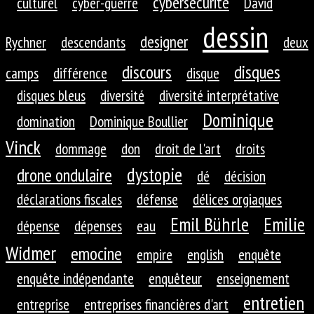
cybersécurité
culturel
cyber-guerre
David
dessin
designer
Rychner
descendants
deux
discours
disques
camps
différence
disque
disques bleus
diversité
diversité interprétative
Dominique
domination
Dominique Boullier
Vinck
dommage
don
droit de l'art
droits
dystopie
drone ondulaire
dé
décision
déclarations fiscales
défense
délices orgiaques
Emil Bührle
Emilie
dépense
dépenses
eau
Widmer
emocine
empire
english
enquête
enquête indépendante
enquêteur
enseignement
entretien
entreprise
entreprises financières d'art