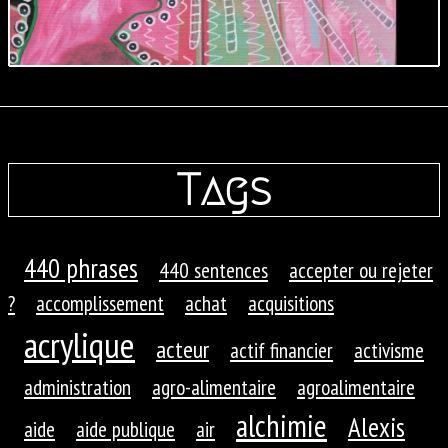
Tags
440 phrases
440 sentences
accepter ou rejeter
?
accomplissement
achat
acquisitions
acrylique
acteur
actif financier
activisme
administration
agro-alimentaire
agroalimentaire
alchimie
Alexis
aide
aide publique
air