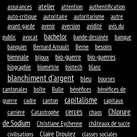
atelier
assurances
attention
authentification
auto-critique
autoritaire
autoritarisme
autre
avant-garde
avenir
aversion
avidité
avis du
bachelor
public
avocat
bande-dessinée
banque
banquier
Bernard Arnault
Berne
besoins
biennale
bio-guerre
bio-guerres
bijoux
biographie
biométrie
biotech
blanc
blanchiment d'argent
bleu
bourses
cantonales
boîte
Bulle
bénéfices
bénéfices de
capitalisme
guerre
cadre
canton
capitaux
cerces
Chlorure
carrière
Catastrophe
chaos
de Sodium
Christiane Eychenne
châteaux de sucre
Claire Droulez
civilisations
classes sociales