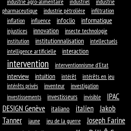
industrie agro-alimentaire
industriel
industrie
pharmaceutique
industrie pétrolière
infiltration
infoclio
informatique
inflation
influence
innovation
injustices
insecte technologie
institutionnalisation
institution
intellectuels
interaction
intelligence artificielle
intervention
interventionnisme d'Etat
interview
intuition
intérêt
intérêts en jeu
intérêts privés
inventeur
investigation
IPAC
investisseurs
investissements
invisible
DESIGN Genève
Jakob
italien
italiano
Tanner
Joseph Farine
jaune
jeu de la guerre