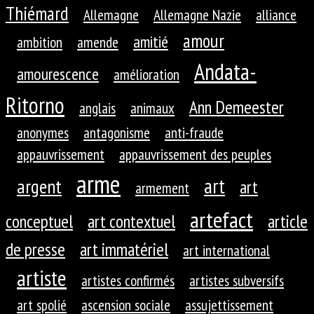
Thiémard
Allemagne
Allemagne Nazie
alliance
amour
amitié
ambition
amende
Andata-
amourescence
amélioration
Ritorno
Ann Demeester
anglais
animaux
anonymes
antagonisme
anti-fraude
appauvrissement
appauvrissement des peuples
arme
art
argent
art
armement
artefact
conceptuel
art contextuel
article
de presse
art immatériel
art international
artiste
artistes confirmés
artistes subversifs
art spolié
ascension sociale
assujettissement