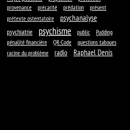
provenance
précarité
prédation
présent
psychanalyse
prétexte ostentatoire
psychisme
psychiatrie
public
Pudding
pénalité financière
QR-Code
questions taboues
Raphael Denis
radio
racine du problème
ready-made
Raphael Gross
rapport d'enquête
activable
recherche
recherche de provenance
regard
rencontre
rentes
redevance
Reik
rentes pour les artistes
repas
représentation
restaurants
retraites
retrouvailles
richesse
roues dentées
roue dentée
rituel
robotique