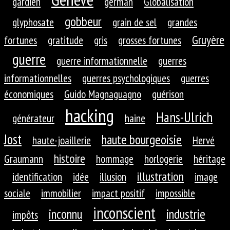
gardien
german
Globalisation
gobbeur
glyphosate
grain de sel
grandes
Gruyère
fortunes
gratitude
gris
grosses fortunes
guerre
guerre informationnelle
guerres
informationnelles
guerres psychologiques
guerres
économiques
Guido Magnaguagno
guérison
hacking
Hans-Ulrich
générateur
haine
Jost
haute bourgeoisie
haute-joaillerie
Hervé
histoire
Graumann
hommage
horlogerie
héritage
illustration
identification
idée
illusion
image
sociale
immobilier
impact positif
impossible
inconscient
inconnu
industrie
impôts