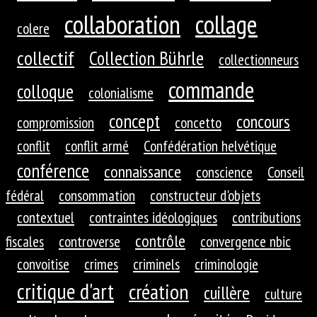
collaboration
collage
colere
collectif
Collection Bührle
collectionneurs
commande
colloque
colonialisme
concept
concours
compromission
concetto
conflit
conflit armé
Confédération helvétique
conférence
connaissance
conscience
Conseil
fédéral
consommation
constructeur d'objets
contextuel
contraintes idéologiques
contributions
contrôle
fiscales
controverse
convergence nbic
convoitise
crimes
criminels
criminologie
critique d'art
création
cuillère
culture