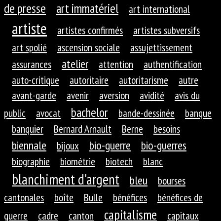
de presse
art immatériel
art international
artiste
artistes confirmés
artistes subversifs
art spolié
ascension sociale
assujettissement
atelier
assurances
attention
authentification
auto-critique
autoritaire
autoritarisme
autre
avant-garde
avenir
aversion
avidité
avis du
bachelor
public
avocat
bande-dessinée
banque
banquier
Bernard Arnault
Berne
besoins
biennale
bio-guerre
bio-guerres
bijoux
biographie
biométrie
biotech
blanc
blanchiment d'argent
bleu
bourses
cantonales
boîte
Bulle
bénéfices
bénéfices de
capitalisme
guerre
cadre
canton
capitaux