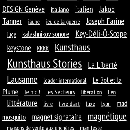
DESIGN Genève
Jakob
italien
italiano
Tanner
Joseph Farine
jaune
jeu de la guerre
Key-Déli-Ô-Scope
kalashnikov sonore
juge
Kunsthaus
keystone
KKKK
Kunsthaus Stories
La Liberté
Lausanne
Le Bol et la
leader international
Plume
le hic !
les Secteurs
libération
lien
littérature
mad
livre
livre d'art
luxe
Lyon
magnétique
magnet signataire
mosquito
maisons de vente aux enchères
manifeste