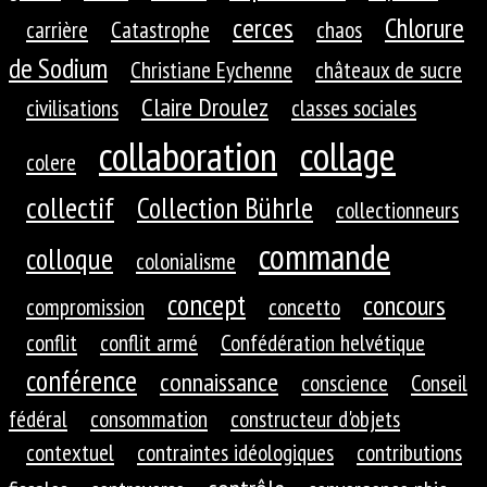
cerces
Chlorure
carrière
Catastrophe
chaos
de Sodium
Christiane Eychenne
châteaux de sucre
Claire Droulez
civilisations
classes sociales
collaboration
collage
colere
collectif
Collection Bührle
collectionneurs
commande
colloque
colonialisme
concept
concours
compromission
concetto
conflit
conflit armé
Confédération helvétique
conférence
connaissance
conscience
Conseil
fédéral
consommation
constructeur d'objets
contextuel
contraintes idéologiques
contributions