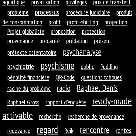
aquatique
privatisation
privilèges
prix de transfert
processus
problème
procédure judiciaire
produit
de consommation
profit
profit-shifting
projection
Projet globaliste
proposition
protection
provenance
précarité
prédation
présent
psychanalyse
prétexte ostentatoire
psychisme
psychiatrie
public
Pudding
pénalité financière
QR-Code
questions taboues
Raphael Denis
radio
racine du problème
ready-made
Raphael Gross
rapport d'enquête
activable
recherche
recherche de provenance
regard
rencontre
rentes
redevance
Reik