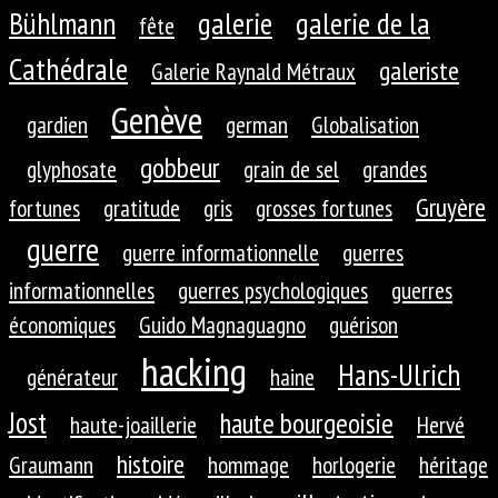
galerie
galerie de la
Bühlmann
fête
Cathédrale
galeriste
Galerie Raynald Métraux
Genève
gardien
german
Globalisation
gobbeur
glyphosate
grain de sel
grandes
Gruyère
fortunes
gratitude
gris
grosses fortunes
guerre
guerre informationnelle
guerres
informationnelles
guerres psychologiques
guerres
économiques
Guido Magnaguagno
guérison
hacking
Hans-Ulrich
générateur
haine
Jost
haute bourgeoisie
haute-joaillerie
Hervé
histoire
Graumann
hommage
horlogerie
héritage