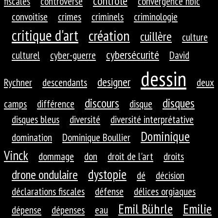
contrôle
fiscales
controverse
convergence nbic
convoitise
crimes
criminels
criminologie
critique d'art
création
cuillère
culture
cybersécurité
culturel
cyber-guerre
David
dessin
designer
Rychner
descendants
deux
discours
disques
camps
différence
disque
disques bleus
diversité
diversité interprétative
Dominique
domination
Dominique Boullier
Vinck
dommage
don
droit de l'art
droits
dystopie
drone ondulaire
dé
décision
déclarations fiscales
défense
délices orgiaques
Emil Bührle
Emilie
dépense
dépenses
eau