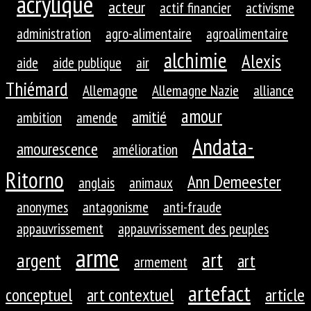
acrylique
acteur
actif financier
activisme
administration
agro-alimentaire
agroalimentaire
alchimie
Alexis
aide
aide publique
air
Thiémard
Allemagne
Allemagne Nazie
alliance
amour
amitié
ambition
amende
Andata-
amourescence
amélioration
Ritorno
Ann Demeester
anglais
animaux
anonymes
antagonisme
anti-fraude
appauvrissement
appauvrissement des peuples
arme
art
argent
art
armement
artefact
conceptuel
art contextuel
article