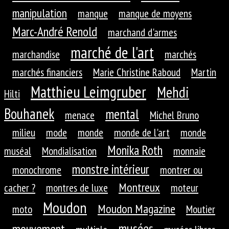
manipulation
manque
manque de moyens
Marc-André Renold
marchand d'armes
marché de l'art
marchandise
marchés
marchés financiers
Marie Christine Raboud
Martin
Matthieu Leimgruber
Mehdi
Hilti
Bouhanek
mental
menace
Michel Bruno
milieu
mode
monde
monde de l'art
monde
Monika Roth
muséal
Mondialisation
monnaie
monstre intérieur
monochrome
montrer ou
Montreux
cacher ?
montres de luxe
moteur
Moudon
Moudon Magazine
moto
Moutier
musées
mouvement