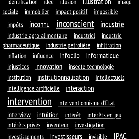
illustration
identification
idée
illusion
image
sociale
immobilier
impact positif
impossible
inconscient
inconnu
industrie
impôts
industrie agro-alimentaire
industriel
industrie
pharmaceutique
industrie pétrolière
infiltration
infoclio
informatique
inflation
influence
innovation
injustices
insecte technologie
institutionnalisation
institution
intellectuels
interaction
intelligence artificielle
intervention
interventionnisme d'Etat
interview
intuition
intérêt
intérêts en jeu
intérêts privés
inventeur
investigation
IPAC
investisseurs
investissements
invisible