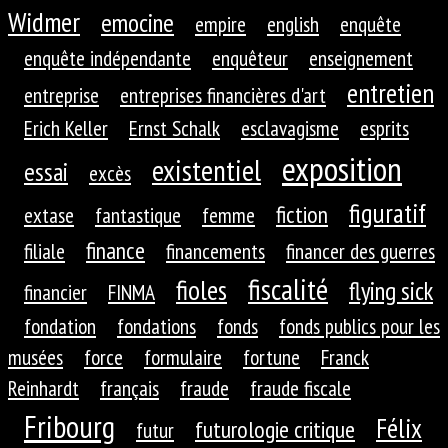
Widmer
emocine
empire
english
enquête
enquête indépendante
enquêteur
enseignement
entretien
entreprise
entreprises financières d'art
Erich Keller
Ernst Schalk
esclavagisme
esprits
exposition
existentiel
essai
excès
figuratif
fiction
extase
fantastique
femme
finance
filiale
financements
financer des guerres
fiscalité
fioles
flying sick
financier
FINMA
fondation
fondations
fonds
fonds publics pour les
musées
force
formulaire
fortune
Franck
Reinhardt
français
fraude
fraude fiscale
Fribourg
Félix
futurologie critique
futur