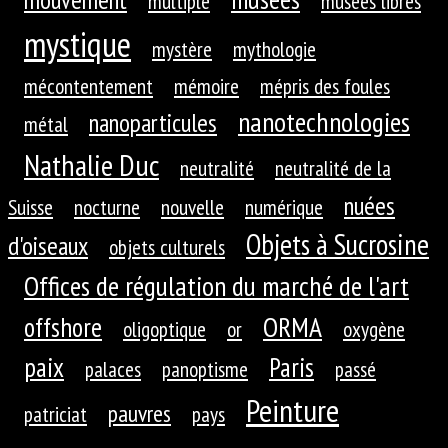
multiple
musées libres
mystique
mystère
mythologie
mécontentement
mémoire
mépris des foules
nanotechnologies
nanoparticules
métal
Nathalie Duc
neutralité
neutralité de la
nuées
Suisse
nocturne
nouvelle
numérique
Objets à Sucrosine
d'oiseaux
objets culturels
Offices de régulation du marché de l'art
ORMA
offshore
oligoptique
or
oxygène
paix
Paris
palaces
panoptisme
passé
Peinture
pauvres
patriciat
pays