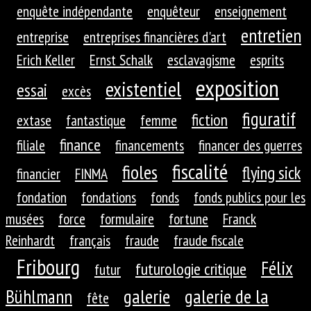
enquête indépendante
enquêteur
enseignement
entretien
entreprise
entreprises financières d'art
Erich Keller
Ernst Schalk
esclavagisme
esprits
exposition
existentiel
essai
excès
figuratif
fiction
extase
fantastique
femme
finance
filiale
financements
financer des guerres
fiscalité
fioles
flying sick
financier
FINMA
fondation
fondations
fonds
fonds publics pour les
musées
force
formulaire
fortune
Franck
Reinhardt
français
fraude
fraude fiscale
Fribourg
Félix
futurologie critique
futur
galerie
galerie de la
Bühlmann
fête