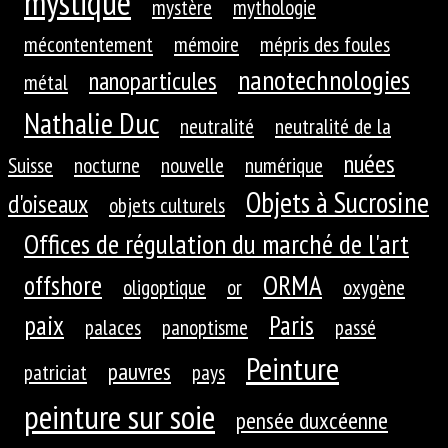
mystique
mystère
mythologie
mécontentement
mémoire
mépris des foules
nanotechnologies
nanoparticules
métal
Nathalie Duc
neutralité
neutralité de la
nuées
Suisse
nocturne
nouvelle
numérique
Objets à Sucrosine
d'oiseaux
objets culturels
Offices de régulation du marché de l'art
ORMA
offshore
oligoptique
or
oxygène
paix
Paris
palaces
panoptisme
passé
Peinture
pauvres
patriciat
pays
peinture sur soie
pensée duxcéenne