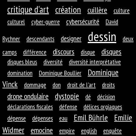
critique d'art
création
cuillère
culture
cybersécurité
culturel
cyber-guerre
David
dessin
designer
Rychner
descendants
deux
discours
disques
camps
différence
disque
disques bleus
diversité
diversité interprétative
Dominique
domination
Dominique Boullier
Vinck
dommage
don
droit de l'art
droits
dystopie
drone ondulaire
dé
décision
déclarations fiscales
défense
délices orgiaques
Emil Bührle
Emilie
dépense
dépenses
eau
Widmer
emocine
empire
english
enquête