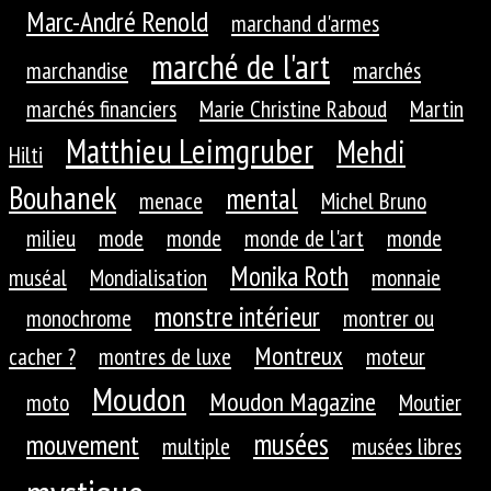
Marc-André Renold
marchand d'armes
marché de l'art
marchandise
marchés
marchés financiers
Marie Christine Raboud
Martin
Matthieu Leimgruber
Mehdi
Hilti
Bouhanek
mental
menace
Michel Bruno
milieu
mode
monde
monde de l'art
monde
Monika Roth
muséal
Mondialisation
monnaie
monstre intérieur
monochrome
montrer ou
Montreux
cacher ?
montres de luxe
moteur
Moudon
Moudon Magazine
moto
Moutier
musées
mouvement
multiple
musées libres