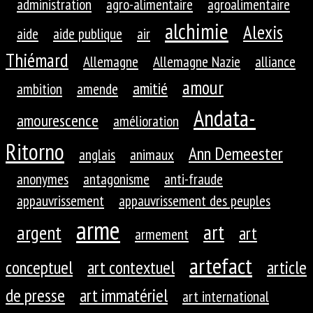
administration
agro-alimentaire
agroalimentaire
alchimie
Alexis
aide
aide publique
air
Thiémard
Allemagne
Allemagne Nazie
alliance
amour
amitié
ambition
amende
Andata-
amourescence
amélioration
Ritorno
Ann Demeester
anglais
animaux
anonymes
antagonisme
anti-fraude
appauvrissement
appauvrissement des peuples
arme
art
argent
art
armement
artefact
conceptuel
art contextuel
article
de presse
art immatériel
art international