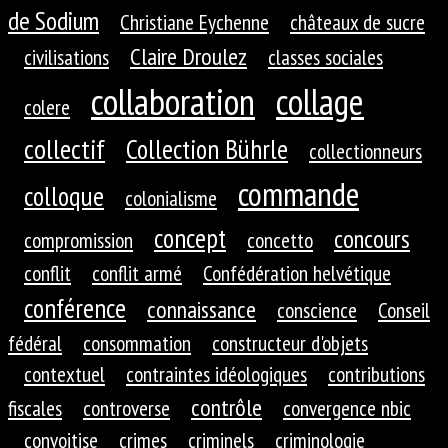
de Sodium
Christiane Eychenne
châteaux de sucre
Claire Droulez
civilisations
classes sociales
collaboration
collage
colere
collectif
Collection Bührle
collectionneurs
commande
colloque
colonialisme
concept
concours
compromission
concetto
conflit
conflit armé
Confédération helvétique
conférence
connaissance
conscience
Conseil
fédéral
consommation
constructeur d'objets
contextuel
contraintes idéologiques
contributions
contrôle
fiscales
controverse
convergence nbic
convoitise
crimes
criminels
criminologie