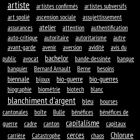
artiste
artistes confirmés
artistes subversifs
art spolié
ascension sociale
assujettissement
atelier
assurances
attention
authentification
auto-critique
autoritaire
autoritarisme
autre
avant-garde
avenir
aversion
avidité
avis du
bachelor
public
avocat
bande-dessinée
banque
banquier
Bernard Arnault
Berne
besoins
biennale
bio-guerre
bio-guerres
bijoux
biographie
biométrie
biotech
blanc
blanchiment d'argent
bleu
bourses
cantonales
boîte
Bulle
bénéfices
bénéfices de
capitalisme
guerre
cadre
canton
capitaux
cerces
Chlorure
carrière
Catastrophe
chaos