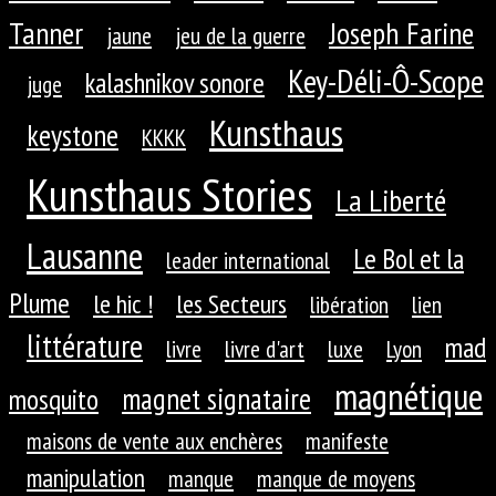
Tanner
Joseph Farine
jaune
jeu de la guerre
Key-Déli-Ô-Scope
kalashnikov sonore
juge
Kunsthaus
keystone
KKKK
Kunsthaus Stories
La Liberté
Lausanne
Le Bol et la
leader international
Plume
le hic !
les Secteurs
libération
lien
littérature
mad
livre
livre d'art
luxe
Lyon
magnétique
magnet signataire
mosquito
maisons de vente aux enchères
manifeste
manipulation
manque
manque de moyens