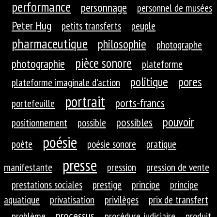
performance
personnage
personnel de musées
Peter Hug
petits transferts
peuple
pharmaceutique
philosophie
photographe
pièce sonore
photographie
plateforme
politique
pores
plateforme imaginale d'action
portrait
ports-francs
portefeuille
pouvoir
possibles
positionnement
possible
poésie
poète
poésie sonore
pratique
presse
manifestante
pression
pression de vente
prestations sociales
prestige
principe
principe
aquatique
privatisation
privilèges
prix de transfert
processus
problème
procédure judiciaire
produit