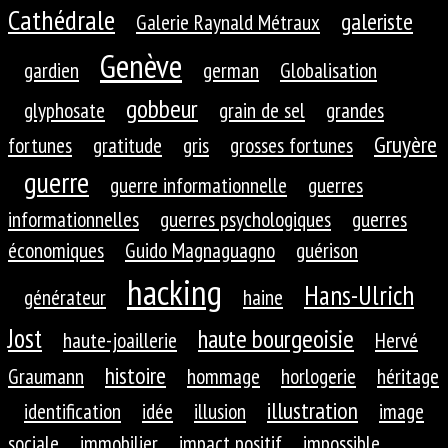
Cathédrale
galeriste
Galerie Raynald Métraux
Genève
gardien
german
Globalisation
gobbeur
glyphosate
grain de sel
grandes
Gruyère
fortunes
gratitude
gris
grosses fortunes
guerre
guerre informationnelle
guerres
informationnelles
guerres psychologiques
guerres
économiques
Guido Magnaguagno
guérison
hacking
Hans-Ulrich
générateur
haine
Jost
haute bourgeoisie
haute-joaillerie
Hervé
histoire
Graumann
hommage
horlogerie
héritage
illustration
identification
idée
illusion
image
sociale
immobilier
impact positif
impossible