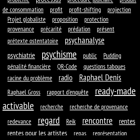
de consommation
profit
profit-shifting
projection
Projet globaliste
proposition
protection
provenance
précarité
prédation
présent
psychanalyse
prétexte ostentatoire
psychisme
psychiatrie
public
Pudding
pénalité financière
QR-Code
questions taboues
Raphael Denis
radio
racine du problème
ready-made
Raphael Gross
rapport d'enquête
activable
recherche
recherche de provenance
regard
rencontre
rentes
redevance
Reik
rentes pour les artistes
repas
représentation