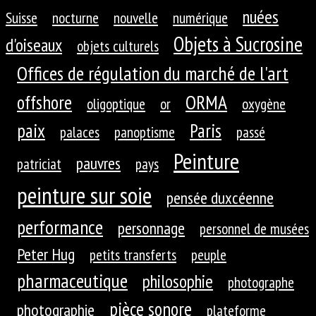
nuées
Suisse
nocturne
nouvelle
numérique
Objets à Sucrosine
d'oiseaux
objets culturels
Offices de régulation du marché de l'art
ORMA
offshore
oligoptique
or
oxygène
paix
Paris
palaces
panoptisme
passé
Peinture
pauvres
patriciat
pays
peinture sur soie
pensée duxcéenne
performance
personnage
personnel de musées
Peter Hug
petits transferts
peuple
pharmaceutique
philosophie
photographe
pièce sonore
photographie
plateforme