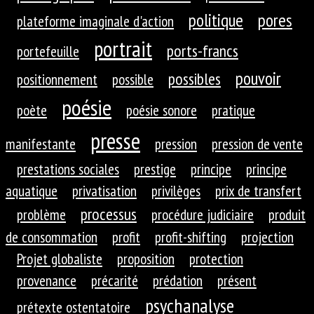
politique
pores
plateforme imaginale d'action
portrait
ports-francs
portefeuille
pouvoir
possibles
positionnement
possible
poésie
poète
poésie sonore
pratique
presse
manifestante
pression
pression de vente
prestations sociales
prestige
principe
principe
aquatique
privatisation
privilèges
prix de transfert
processus
problème
procédure judiciaire
produit
de consommation
profit
profit-shifting
projection
Projet globaliste
proposition
protection
provenance
précarité
prédation
présent
psychanalyse
prétexte ostentatoire