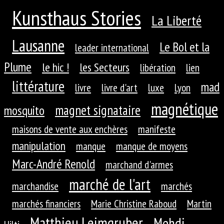
Kunsthaus Stories
La Liberté
Lausanne
Le Bol et la
leader international
Plume
le hic !
les Secteurs
libération
lien
littérature
mad
livre
livre d'art
luxe
Lyon
magnétique
magnet signataire
mosquito
maisons de vente aux enchères
manifeste
manipulation
manque
manque de moyens
Marc-André Renold
marchand d'armes
marché de l'art
marchandise
marchés
marchés financiers
Marie Christine Raboud
Martin
Matthieu Leimgruber
Mehdi