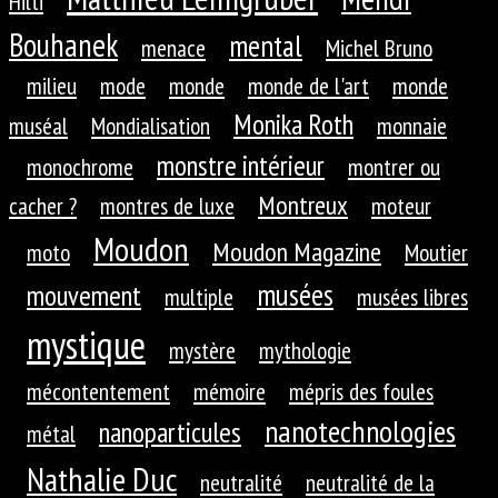
Hilti
Bouhanek
mental
menace
Michel Bruno
milieu
mode
monde
monde de l'art
monde
Monika Roth
muséal
Mondialisation
monnaie
monstre intérieur
monochrome
montrer ou
Montreux
cacher ?
montres de luxe
moteur
Moudon
Moudon Magazine
moto
Moutier
musées
mouvement
multiple
musées libres
mystique
mystère
mythologie
mécontentement
mémoire
mépris des foules
nanotechnologies
nanoparticules
métal
Nathalie Duc
neutralité
neutralité de la