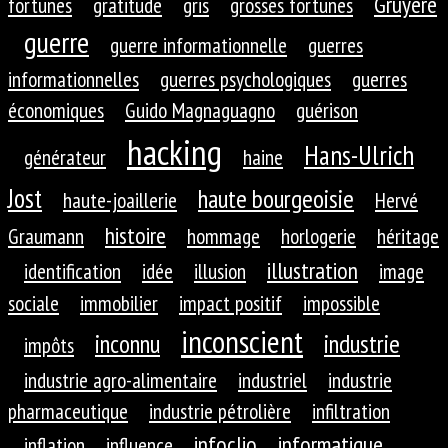
Gruyère
fortunes
gratitude
gris
grosses fortunes
guerre
guerre informationnelle
guerres
informationnelles
guerres psychologiques
guerres
économiques
Guido Magnaguagno
guérison
hacking
Hans-Ulrich
générateur
haine
Jost
haute bourgeoisie
haute-joaillerie
Hervé
histoire
Graumann
hommage
horlogerie
héritage
illustration
identification
idée
illusion
image
sociale
immobilier
impact positif
impossible
inconscient
inconnu
industrie
impôts
industrie agro-alimentaire
industriel
industrie
pharmaceutique
industrie pétrolière
infiltration
infoclio
informatique
inflation
influence