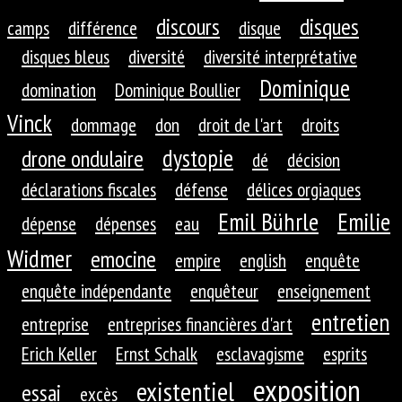
discours
disques
camps
différence
disque
disques bleus
diversité
diversité interprétative
Dominique
domination
Dominique Boullier
Vinck
dommage
don
droit de l'art
droits
dystopie
drone ondulaire
dé
décision
déclarations fiscales
défense
délices orgiaques
Emil Bührle
Emilie
dépense
dépenses
eau
Widmer
emocine
empire
english
enquête
enquête indépendante
enquêteur
enseignement
entretien
entreprise
entreprises financières d'art
Erich Keller
Ernst Schalk
esclavagisme
esprits
exposition
existentiel
essai
excès