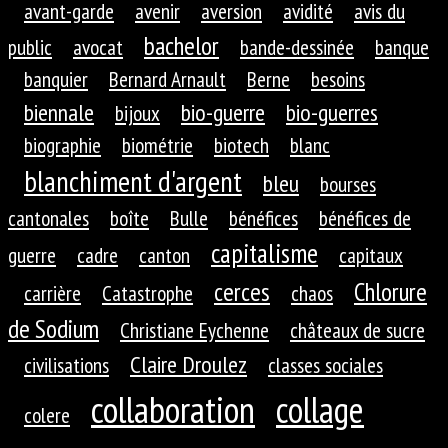
avant-garde
avenir
aversion
avidité
avis du
bachelor
public
avocat
bande-dessinée
banque
banquier
Bernard Arnault
Berne
besoins
biennale
bio-guerre
bio-guerres
bijoux
biographie
biométrie
biotech
blanc
blanchiment d'argent
bleu
bourses
cantonales
boîte
Bulle
bénéfices
bénéfices de
capitalisme
guerre
cadre
canton
capitaux
cerces
Chlorure
carrière
Catastrophe
chaos
de Sodium
Christiane Eychenne
châteaux de sucre
Claire Droulez
civilisations
classes sociales
collaboration
collage
colere