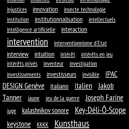
innovation
injustices
insecte technologie
institutionnalisation
institution
intellectuels
interaction
intelligence artificielle
intervention
interventionnisme d'Etat
interview
intuition
intérêt
intérêts en jeu
intérêts privés
inventeur
investigation
IPAC
investisseurs
investissements
invisible
DESIGN Genève
Jakob
italien
italiano
Tanner
Joseph Farine
jaune
jeu de la guerre
Key-Déli-Ô-Scope
kalashnikov sonore
juge
Kunsthaus
keystone
KKKK