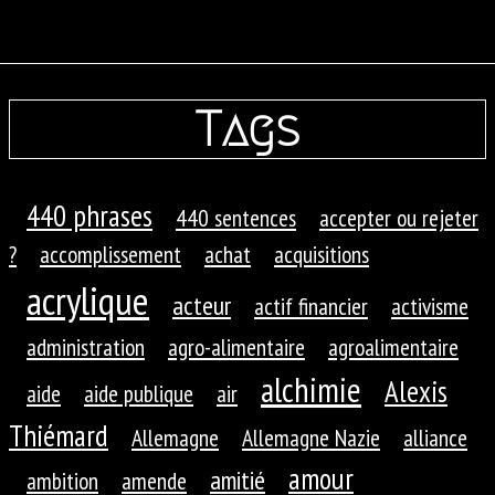
Tags
440 phrases
440 sentences
accepter ou rejeter
?
accomplissement
achat
acquisitions
acrylique
acteur
actif financier
activisme
administration
agro-alimentaire
agroalimentaire
alchimie
Alexis
aide
aide publique
air
Thiémard
Allemagne
Allemagne Nazie
alliance
amour
amitié
ambition
amende