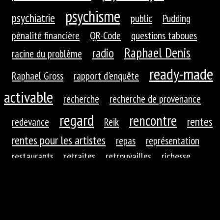
psychisme
psychiatrie
public
Pudding
pénalité financière
QR-Code
questions taboues
Raphael Denis
radio
racine du problème
ready-made
Raphael Gross
rapport d'enquête
activable
recherche
recherche de provenance
regard
rencontre
rentes
redevance
Reik
rentes pour les artistes
repas
représentation
restaurants
retraites
retrouvailles
richesse
roues dentées
roue dentée
rituel
robotique
rupture
réaction
réaction du public
réduction de
réfractions
réflexion
l'autre
régime
régime