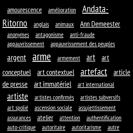
Andata-
amourescence
amélioration
Ritorno
Ann Demeester
anglais
animaux
anonymes
antagonisme
anti-fraude
appauvrissement
appauvrissement des peuples
arme
art
argent
art
armement
artefact
conceptuel
art contextuel
article
de presse
art immatériel
art international
artiste
artistes confirmés
artistes subversifs
art spolié
ascension sociale
assujettissement
atelier
assurances
attention
authentification
auto-critique
autoritaire
autoritarisme
autre