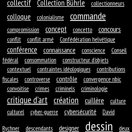
collectif
Collection Bührle
collectionneurs
commande
colloque
colonialisme
concept
concours
compromission
concetto
conflit
conflit armé
Confédération helvétique
conférence
connaissance
conscience
Conseil
fédéral
consommation
constructeur d'objets
contextuel
contraintes idéologiques
contributions
contrôle
fiscales
controverse
convergence nbic
convoitise
crimes
criminels
criminologie
critique d'art
création
cuillère
culture
cybersécurité
culturel
cyber-guerre
David
dessin
designer
Rychner
descendants
deux