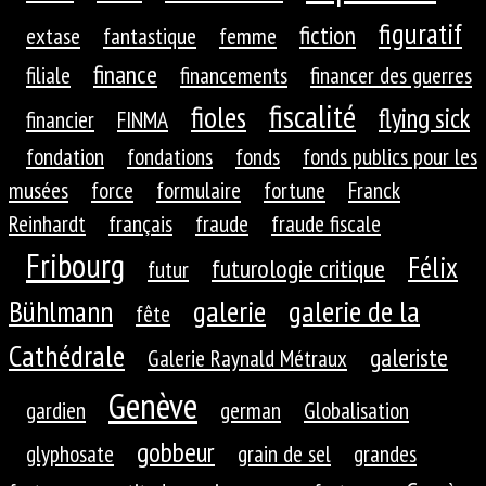
figuratif
fiction
extase
fantastique
femme
finance
filiale
financements
financer des guerres
fiscalité
fioles
flying sick
financier
FINMA
fondation
fondations
fonds
fonds publics pour les
musées
force
formulaire
fortune
Franck
Reinhardt
français
fraude
fraude fiscale
Fribourg
Félix
futurologie critique
futur
galerie
galerie de la
Bühlmann
fête
Cathédrale
galeriste
Galerie Raynald Métraux
Genève
gardien
german
Globalisation
gobbeur
glyphosate
grain de sel
grandes