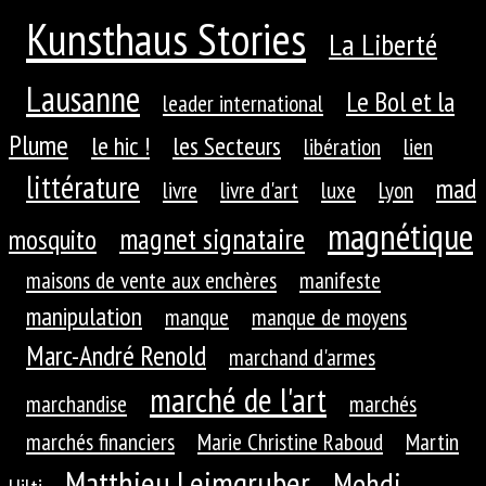
Kunsthaus Stories
La Liberté
Lausanne
Le Bol et la
leader international
Plume
le hic !
les Secteurs
libération
lien
littérature
mad
livre
livre d'art
luxe
Lyon
magnétique
magnet signataire
mosquito
maisons de vente aux enchères
manifeste
manipulation
manque
manque de moyens
Marc-André Renold
marchand d'armes
marché de l'art
marchandise
marchés
marchés financiers
Marie Christine Raboud
Martin
Matthieu Leimgruber
Mehdi