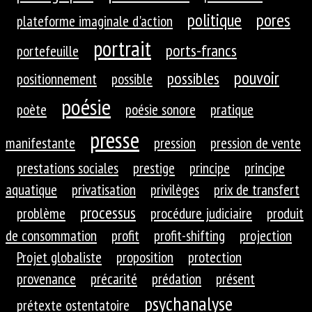
politique
pores
plateforme imaginale d'action
portrait
ports-francs
portefeuille
pouvoir
possibles
positionnement
possible
poésie
poète
poésie sonore
pratique
presse
manifestante
pression
pression de vente
prestations sociales
prestige
principe
principe
aquatique
privatisation
privilèges
prix de transfert
processus
problème
procédure judiciaire
produit
de consommation
profit
profit-shifting
projection
Projet globaliste
proposition
protection
provenance
précarité
prédation
présent
psychanalyse
prétexte ostentatoire