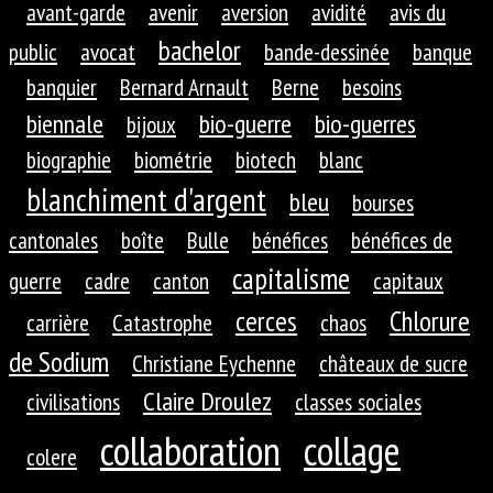
avant-garde
avenir
aversion
avidité
avis du
bachelor
public
avocat
bande-dessinée
banque
banquier
Bernard Arnault
Berne
besoins
biennale
bio-guerre
bio-guerres
bijoux
biographie
biométrie
biotech
blanc
blanchiment d'argent
bleu
bourses
cantonales
boîte
Bulle
bénéfices
bénéfices de
capitalisme
guerre
cadre
canton
capitaux
cerces
Chlorure
carrière
Catastrophe
chaos
de Sodium
Christiane Eychenne
châteaux de sucre
Claire Droulez
civilisations
classes sociales
collaboration
collage
colere