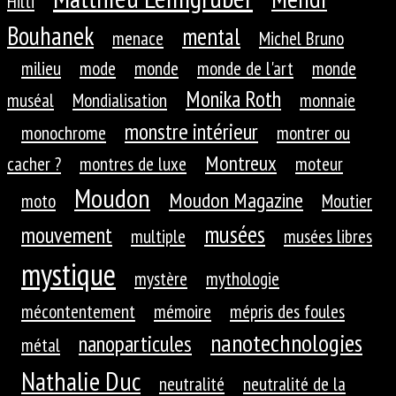
Hilti
Bouhanek
mental
menace
Michel Bruno
milieu
mode
monde
monde de l'art
monde
Monika Roth
muséal
Mondialisation
monnaie
monstre intérieur
monochrome
montrer ou
Montreux
cacher ?
montres de luxe
moteur
Moudon
Moudon Magazine
moto
Moutier
musées
mouvement
multiple
musées libres
mystique
mystère
mythologie
mécontentement
mémoire
mépris des foules
nanotechnologies
nanoparticules
métal
Nathalie Duc
neutralité
neutralité de la