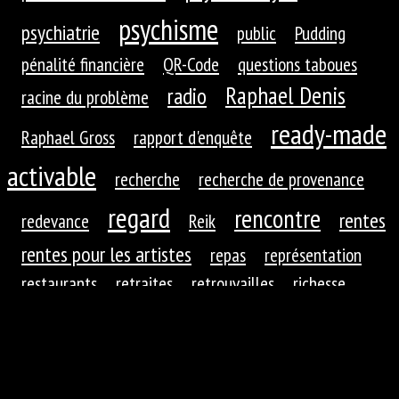
psychisme
psychiatrie
public
Pudding
pénalité financière
QR-Code
questions taboues
Raphael Denis
radio
racine du problème
ready-made
Raphael Gross
rapport d'enquête
activable
recherche
recherche de provenance
regard
rencontre
rentes
redevance
Reik
rentes pour les artistes
repas
représentation
restaurants
retraites
retrouvailles
richesse
roues dentées
roue dentée
rituel
robotique
rupture
réaction
réaction du public
réduction de
réfractions
réflexion
l'autre
régime
régime