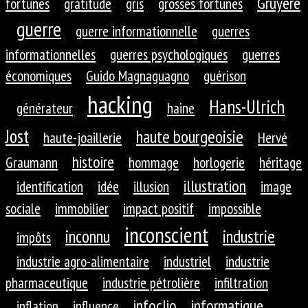
Gruyère
fortunes
gratitude
gris
grosses fortunes
guerre
guerre informationnelle
guerres
informationnelles
guerres psychologiques
guerres
économiques
Guido Magnaguagno
guérison
hacking
Hans-Ulrich
générateur
haine
Jost
haute bourgeoisie
haute-joaillerie
Hervé
histoire
Graumann
hommage
horlogerie
héritage
illustration
identification
idée
illusion
image
sociale
immobilier
impact positif
impossible
inconscient
inconnu
industrie
impôts
industrie agro-alimentaire
industriel
industrie
pharmaceutique
industrie pétrolière
infiltration
infoclio
informatique
inflation
influence