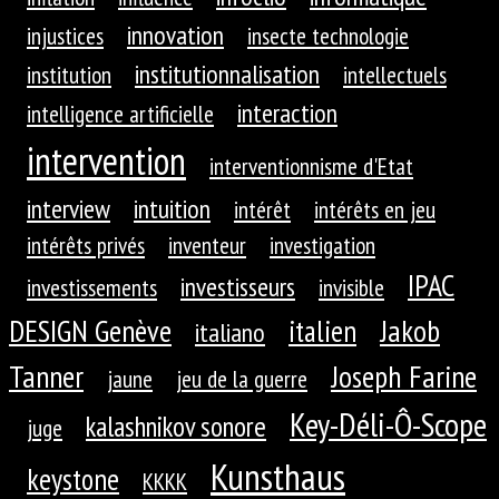
innovation
injustices
insecte technologie
institutionnalisation
institution
intellectuels
interaction
intelligence artificielle
intervention
interventionnisme d'Etat
interview
intuition
intérêt
intérêts en jeu
intérêts privés
inventeur
investigation
IPAC
investisseurs
investissements
invisible
DESIGN Genève
Jakob
italien
italiano
Tanner
Joseph Farine
jaune
jeu de la guerre
Key-Déli-Ô-Scope
kalashnikov sonore
juge
Kunsthaus
keystone
KKKK