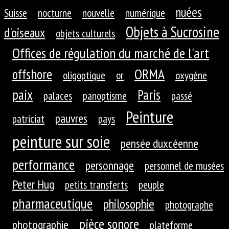
nuées
Suisse
nocturne
nouvelle
numérique
Objets à Sucrosine
d'oiseaux
objets culturels
Offices de régulation du marché de l'art
ORMA
offshore
oligoptique
or
oxygène
paix
Paris
palaces
panoptisme
passé
Peinture
pauvres
patriciat
pays
peinture sur soie
pensée duxcéenne
performance
personnage
personnel de musées
Peter Hug
petits transferts
peuple
pharmaceutique
philosophie
photographe
pièce sonore
photographie
plateforme