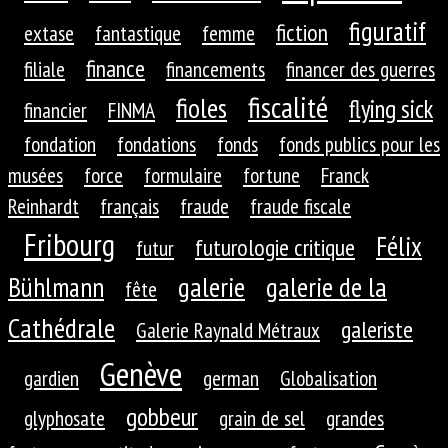
figuratif
fiction
extase
fantastique
femme
finance
filiale
financements
financer des guerres
fiscalité
fioles
flying sick
financier
FINMA
fondation
fondations
fonds
fonds publics pour les
musées
force
formulaire
fortune
Franck
Reinhardt
français
fraude
fraude fiscale
Fribourg
Félix
futurologie critique
futur
galerie
galerie de la
Bühlmann
fête
Cathédrale
galeriste
Galerie Raynald Métraux
Genève
gardien
german
Globalisation
gobbeur
glyphosate
grain de sel
grandes