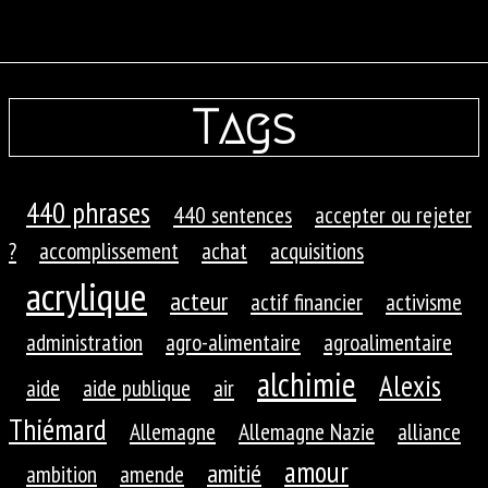
Tags
440 phrases
440 sentences
accepter ou rejeter
?
accomplissement
achat
acquisitions
acrylique
acteur
actif financier
activisme
administration
agro-alimentaire
agroalimentaire
alchimie
Alexis
aide
aide publique
air
Thiémard
Allemagne
Allemagne Nazie
alliance
amour
amitié
ambition
amende