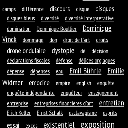
discours
disques
camps
différence
disque
disques bleus
diversité
diversité interprétative
Dominique
domination
Dominique Boullier
Vinck
dommage
don
droit de l'art
droits
dystopie
drone ondulaire
dé
décision
déclarations fiscales
défense
délices orgiaques
Emil Bührle
Emilie
dépense
dépenses
eau
Widmer
emocine
empire
english
enquête
enquête indépendante
enquêteur
enseignement
entretien
entreprise
entreprises financières d'art
Erich Keller
Ernst Schalk
esclavagisme
esprits
exposition
existentiel
essai
excès