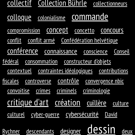
collectif
Collection Bührle
collectionneurs
commande
colloque
colonialisme
concept
concours
compromission
concetto
conflit
conflit armé
Confédération helvétique
conférence
connaissance
conscience
Conseil
fédéral
consommation
constructeur d'objets
contextuel
contraintes idéologiques
contributions
contrôle
fiscales
controverse
convergence nbic
convoitise
crimes
criminels
criminologie
critique d'art
création
cuillère
culture
cybersécurité
culturel
cyber-guerre
David
dessin
designer
Rychner
descendants
deux