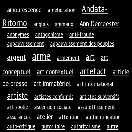
Andata-
amourescence
amélioration
Ritorno
Ann Demeester
anglais
animaux
anonymes
antagonisme
anti-fraude
appauvrissement
appauvrissement des peuples
arme
art
argent
art
armement
artefact
conceptuel
art contextuel
article
de presse
art immatériel
art international
artiste
artistes confirmés
artistes subversifs
art spolié
ascension sociale
assujettissement
atelier
assurances
attention
authentification
auto-critique
autoritaire
autoritarisme
autre