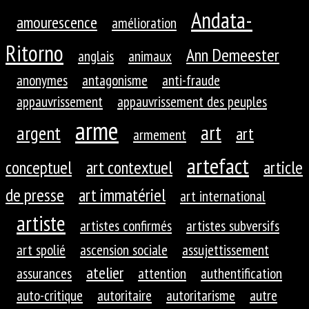
Andata-
amourescence
amélioration
Ritorno
Ann Demeester
anglais
animaux
anonymes
antagonisme
anti-fraude
appauvrissement
appauvrissement des peuples
arme
art
argent
art
armement
artefact
conceptuel
art contextuel
article
de presse
art immatériel
art international
artiste
artistes confirmés
artistes subversifs
art spolié
ascension sociale
assujettissement
atelier
assurances
attention
authentification
auto-critique
autoritaire
autoritarisme
autre