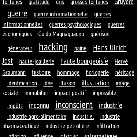
Gruyère
fortunes
gratitude
gris
grosses fortunes
guerre
guerre informationnelle
guerres
informationnelles
guerres psychologiques
guerres
économiques
Guido Magnaguagno
guérison
hacking
Hans-Ulrich
générateur
haine
Jost
haute bourgeoisie
haute-joaillerie
Hervé
histoire
Graumann
hommage
horlogerie
héritage
illustration
identification
idée
illusion
image
sociale
immobilier
impact positif
impossible
inconscient
inconnu
industrie
impôts
industrie agro-alimentaire
industriel
industrie
pharmaceutique
industrie pétrolière
infiltration
infoclio
informatique
inflation
influence