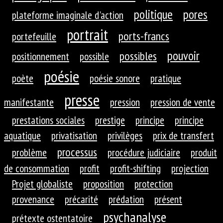
politique
pores
plateforme imaginale d'action
portrait
ports-francs
portefeuille
pouvoir
possibles
positionnement
possible
poésie
poète
poésie sonore
pratique
presse
manifestante
pression
pression de vente
prestations sociales
prestige
principe
principe
aquatique
privatisation
privilèges
prix de transfert
processus
problème
procédure judiciaire
produit
de consommation
profit
profit-shifting
projection
Projet globaliste
proposition
protection
provenance
précarité
prédation
présent
psychanalyse
prétexte ostentatoire