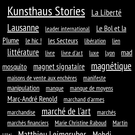
Kunsthaus Stories
La Liberté
Lausanne
Le Bol et la
leader international
Plume
le hic !
les Secteurs
libération
lien
littérature
mad
livre
livre d'art
luxe
Lyon
magnétique
magnet signataire
mosquito
maisons de vente aux enchères
manifeste
manipulation
manque
manque de moyens
Marc-André Renold
marchand d'armes
marché de l'art
marchandise
marchés
marchés financiers
Marie Christine Raboud
Martin
Matthieu Leimgruber
Mehdi