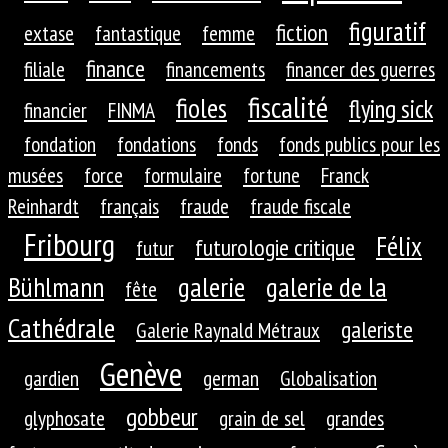
figuratif
fiction
extase
fantastique
femme
finance
filiale
financements
financer des guerres
fiscalité
fioles
flying sick
financier
FINMA
fondation
fondations
fonds
fonds publics pour les
musées
force
formulaire
fortune
Franck
Reinhardt
français
fraude
fraude fiscale
Fribourg
Félix
futurologie critique
futur
galerie
galerie de la
Bühlmann
fête
Cathédrale
galeriste
Galerie Raynald Métraux
Genève
gardien
german
Globalisation
gobbeur
glyphosate
grain de sel
grandes