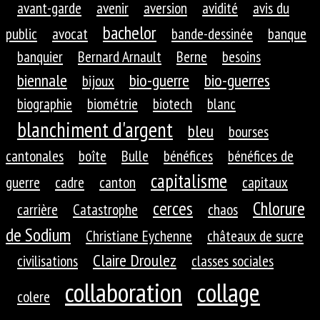
avant-garde
avenir
aversion
avidité
avis du
bachelor
public
avocat
bande-dessinée
banque
banquier
Bernard Arnault
Berne
besoins
biennale
bio-guerre
bio-guerres
bijoux
biographie
biométrie
biotech
blanc
blanchiment d'argent
bleu
bourses
cantonales
boîte
Bulle
bénéfices
bénéfices de
capitalisme
guerre
cadre
canton
capitaux
cerces
Chlorure
carrière
Catastrophe
chaos
de Sodium
Christiane Eychenne
châteaux de sucre
Claire Droulez
civilisations
classes sociales
collaboration
collage
colere