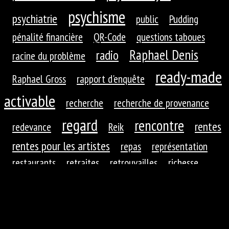
psychisme
psychiatrie
public
Pudding
pénalité financière
QR-Code
questions taboues
Raphael Denis
radio
racine du problème
ready-made
Raphael Gross
rapport d'enquête
activable
recherche
recherche de provenance
regard
rencontre
rentes
redevance
Reik
rentes pour les artistes
repas
représentation
restaurants
retraites
retrouvailles
richesse
roues dentées
roue dentée
rituel
robotique
rupture
réaction
réaction du public
réduction de
réfractions
réflexion
l'autre
régime
régime