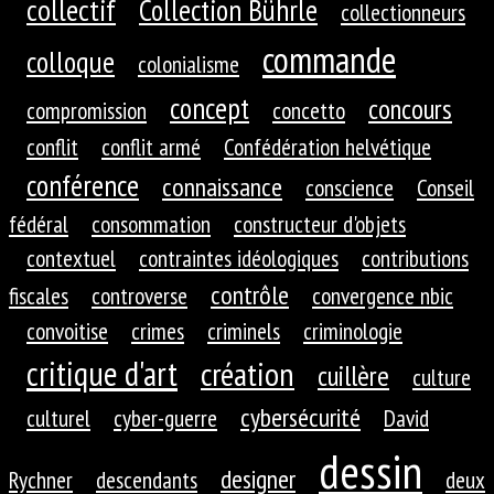
collectif
Collection Bührle
collectionneurs
commande
colloque
colonialisme
concept
concours
compromission
concetto
conflit
conflit armé
Confédération helvétique
conférence
connaissance
conscience
Conseil
fédéral
consommation
constructeur d'objets
contextuel
contraintes idéologiques
contributions
contrôle
fiscales
controverse
convergence nbic
convoitise
crimes
criminels
criminologie
critique d'art
création
cuillère
culture
cybersécurité
culturel
cyber-guerre
David
dessin
designer
Rychner
descendants
deux