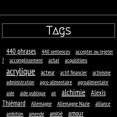
Tags
440 phrases
440 sentences
accepter ou rejeter
?
accomplissement
achat
acquisitions
acrylique
acteur
actif financier
activisme
administration
agro-alimentaire
agroalimentaire
alchimie
Alexis
aide
aide publique
air
Thiémard
Allemagne
Allemagne Nazie
alliance
amour
amitié
ambition
amende