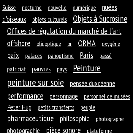
nuées
Suisse
nocturne
nouvelle
numérique
Objets à Sucrosine
d'oiseaux
objets culturels
Offices de régulation du marché de l'art
ORMA
offshore
oligoptique
or
oxygène
paix
Paris
palaces
panoptisme
passé
Peinture
pauvres
patriciat
pays
peinture sur soie
pensée duxcéenne
performance
personnage
personnel de musées
Peter Hug
petits transferts
peuple
pharmaceutique
philosophie
photographe
pièce sonore
photographie
plateforme