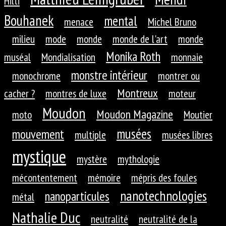
Hilti
Bouhanek
mental
menace
Michel Bruno
milieu
mode
monde
monde de l'art
monde
Monika Roth
muséal
Mondialisation
monnaie
monstre intérieur
monochrome
montrer ou
Montreux
cacher ?
montres de luxe
moteur
Moudon
Moudon Magazine
moto
Moutier
musées
mouvement
multiple
musées libres
mystique
mystère
mythologie
mécontentement
mémoire
mépris des foules
nanotechnologies
nanoparticules
métal
Nathalie Duc
neutralité
neutralité de la