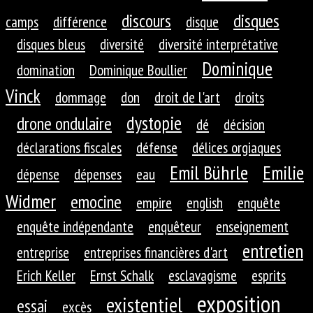
discours
disques
camps
différence
disque
disques bleus
diversité
diversité interprétative
Dominique
domination
Dominique Boullier
Vinck
dommage
don
droit de l'art
droits
dystopie
drone ondulaire
dé
décision
déclarations fiscales
défense
délices orgiaques
Emil Bührle
Emilie
dépense
dépenses
eau
Widmer
emocine
empire
english
enquête
enquête indépendante
enquêteur
enseignement
entretien
entreprise
entreprises financières d'art
Erich Keller
Ernst Schalk
esclavagisme
esprits
exposition
existentiel
essai
excès