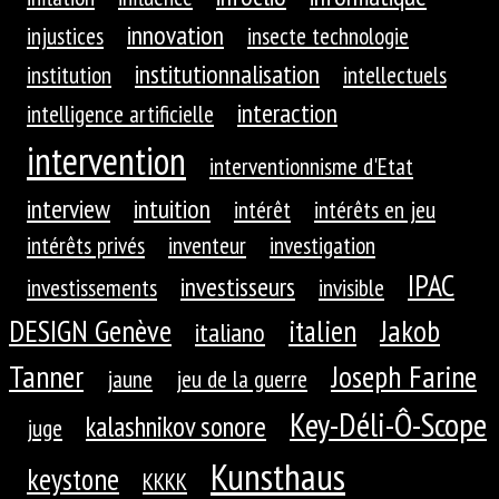
innovation
injustices
insecte technologie
institutionnalisation
institution
intellectuels
interaction
intelligence artificielle
intervention
interventionnisme d'Etat
interview
intuition
intérêt
intérêts en jeu
intérêts privés
inventeur
investigation
IPAC
investisseurs
investissements
invisible
DESIGN Genève
Jakob
italien
italiano
Tanner
Joseph Farine
jaune
jeu de la guerre
Key-Déli-Ô-Scope
kalashnikov sonore
juge
Kunsthaus
keystone
KKKK