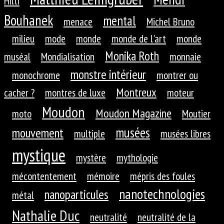
Hilti
Bouhanek
mental
menace
Michel Bruno
milieu
mode
monde
monde de l'art
monde
Monika Roth
muséal
Mondialisation
monnaie
monstre intérieur
monochrome
montrer ou
Montreux
cacher ?
montres de luxe
moteur
Moudon
Moudon Magazine
moto
Moutier
musées
mouvement
multiple
musées libres
mystique
mystère
mythologie
mécontentement
mémoire
mépris des foules
nanotechnologies
nanoparticules
métal
Nathalie Duc
neutralité
neutralité de la