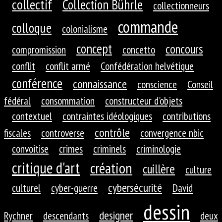
collectif
Collection Bührle
collectionneurs
commande
colloque
colonialisme
concept
concours
compromission
concetto
conflit
conflit armé
Confédération helvétique
conférence
connaissance
conscience
Conseil
fédéral
consommation
constructeur d'objets
contextuel
contraintes idéologiques
contributions
contrôle
fiscales
controverse
convergence nbic
convoitise
crimes
criminels
criminologie
critique d'art
création
cuillère
culture
cybersécurité
culturel
cyber-guerre
David
dessin
designer
Rychner
descendants
deux