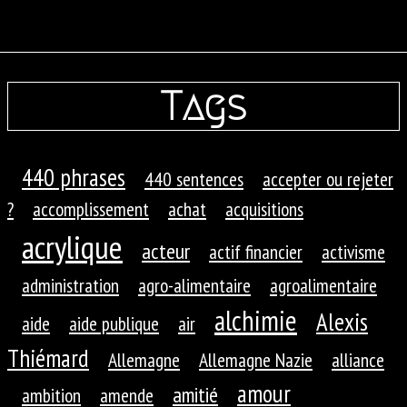
Tags
440 phrases
440 sentences
accepter ou rejeter
?
accomplissement
achat
acquisitions
acrylique
acteur
actif financier
activisme
administration
agro-alimentaire
agroalimentaire
alchimie
Alexis
aide
aide publique
air
Thiémard
Allemagne
Allemagne Nazie
alliance
amour
amitié
ambition
amende