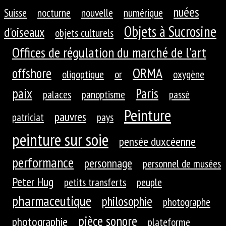
nuées
Suisse
nocturne
nouvelle
numérique
Objets à Sucrosine
d'oiseaux
objets culturels
Offices de régulation du marché de l'art
ORMA
offshore
oligoptique
or
oxygène
paix
Paris
palaces
panoptisme
passé
Peinture
pauvres
patriciat
pays
peinture sur soie
pensée duxcéenne
performance
personnage
personnel de musées
Peter Hug
petits transferts
peuple
pharmaceutique
philosophie
photographe
pièce sonore
photographie
plateforme