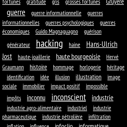
Gruyère
fortunes
gratitude
gris
grosses fortunes
guerre
guerre informationnelle
guerres
informationnelles
guerres psychologiques
guerres
économiques
Guido Magnaguagno
guérison
hacking
Hans-Ulrich
générateur
haine
Jost
haute bourgeoisie
haute-joaillerie
Hervé
histoire
Graumann
hommage
horlogerie
héritage
illustration
identification
idée
illusion
image
sociale
immobilier
impact positif
impossible
inconscient
inconnu
industrie
impôts
industrie agro-alimentaire
industriel
industrie
pharmaceutique
industrie pétrolière
infiltration
infoclio
informatique
inflation
influence