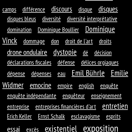
discours
disques
camps
différence
disque
disques bleus
diversité
diversité interprétative
Dominique
domination
Dominique Boullier
Vinck
dommage
don
droit de l'art
droits
dystopie
drone ondulaire
dé
décision
déclarations fiscales
défense
délices orgiaques
Emil Bührle
Emilie
dépense
dépenses
eau
Widmer
emocine
empire
english
enquête
enquête indépendante
enquêteur
enseignement
entretien
entreprise
entreprises financières d'art
Erich Keller
Ernst Schalk
esclavagisme
esprits
exposition
existentiel
essai
excès