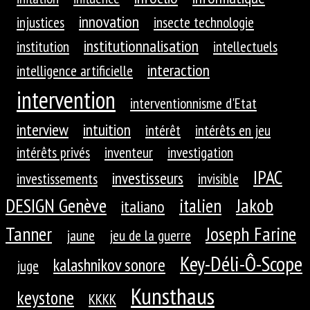
innovation
injustices
insecte technologie
institutionnalisation
institution
intellectuels
interaction
intelligence artificielle
intervention
interventionnisme d'Etat
interview
intuition
intérêt
intérêts en jeu
intérêts privés
inventeur
investigation
IPAC
investisseurs
investissements
invisible
DESIGN Genève
Jakob
italien
italiano
Tanner
Joseph Farine
jaune
jeu de la guerre
Key-Déli-Ô-Scope
kalashnikov sonore
juge
Kunsthaus
keystone
KKKK