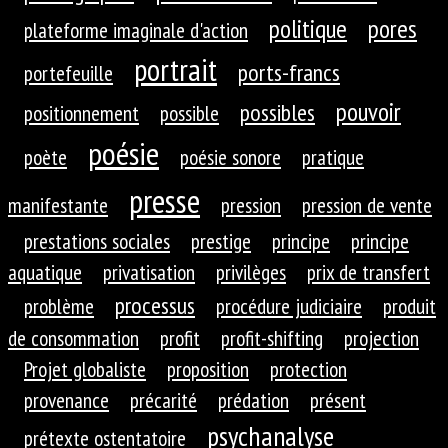
politique
pores
plateforme imaginale d'action
portrait
ports-francs
portefeuille
pouvoir
possibles
positionnement
possible
poésie
poète
poésie sonore
pratique
presse
manifestante
pression
pression de vente
prestations sociales
prestige
principe
principe
aquatique
privatisation
privilèges
prix de transfert
processus
problème
procédure judiciaire
produit
de consommation
profit
profit-shifting
projection
Projet globaliste
proposition
protection
provenance
précarité
prédation
présent
psychanalyse
prétexte ostentatoire