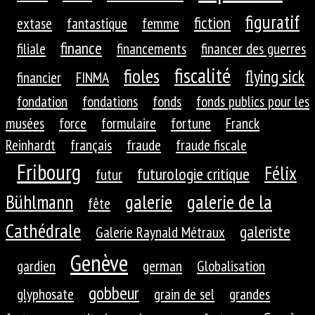
figuratif
fiction
extase
fantastique
femme
finance
filiale
financements
financer des guerres
fiscalité
fioles
flying sick
financier
FINMA
fondation
fondations
fonds
fonds publics pour les
musées
force
formulaire
fortune
Franck
Reinhardt
français
fraude
fraude fiscale
Fribourg
Félix
futurologie critique
futur
galerie
galerie de la
Bühlmann
fête
Cathédrale
galeriste
Galerie Raynald Métraux
Genève
gardien
german
Globalisation
gobbeur
glyphosate
grain de sel
grandes