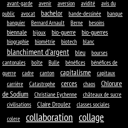
avant-garde
avenir
aversion
avidité
avis du
bachelor
public
avocat
bande-dessinée
banque
banquier
Bernard Arnault
Berne
besoins
biennale
bio-guerre
bio-guerres
bijoux
biographie
biométrie
biotech
blanc
blanchiment d'argent
bleu
bourses
cantonales
boîte
Bulle
bénéfices
bénéfices de
capitalisme
guerre
cadre
canton
capitaux
cerces
Chlorure
carrière
Catastrophe
chaos
de Sodium
Christiane Eychenne
châteaux de sucre
Claire Droulez
civilisations
classes sociales
collaboration
collage
colere