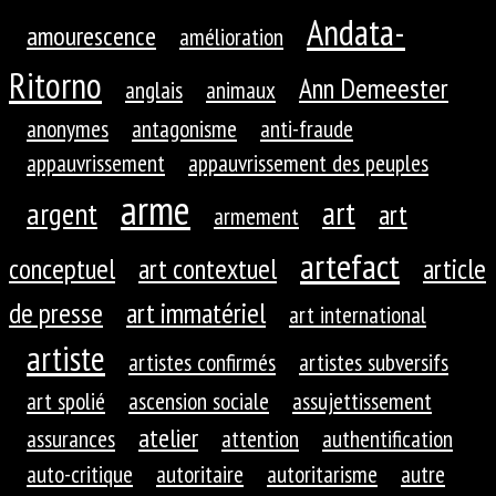
Andata-
amourescence
amélioration
Ritorno
Ann Demeester
anglais
animaux
anonymes
antagonisme
anti-fraude
appauvrissement
appauvrissement des peuples
arme
art
argent
art
armement
artefact
conceptuel
art contextuel
article
de presse
art immatériel
art international
artiste
artistes confirmés
artistes subversifs
art spolié
ascension sociale
assujettissement
atelier
assurances
attention
authentification
auto-critique
autoritaire
autoritarisme
autre