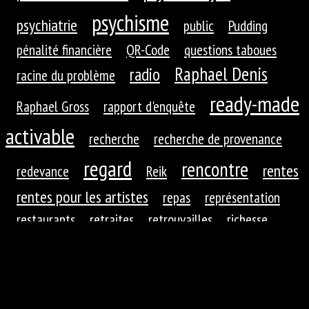
psychisme
psychiatrie
public
Pudding
pénalité financière
QR-Code
questions taboues
Raphael Denis
radio
racine du problème
ready-made
Raphael Gross
rapport d'enquête
activable
recherche
recherche de provenance
regard
rencontre
rentes
redevance
Reik
rentes pour les artistes
repas
représentation
restaurants
retraites
retrouvailles
richesse
roues dentées
roue dentée
rituel
robotique
rupture
réaction
réaction du public
réduction de
réfractions
réflexion
l'autre
régime
régime