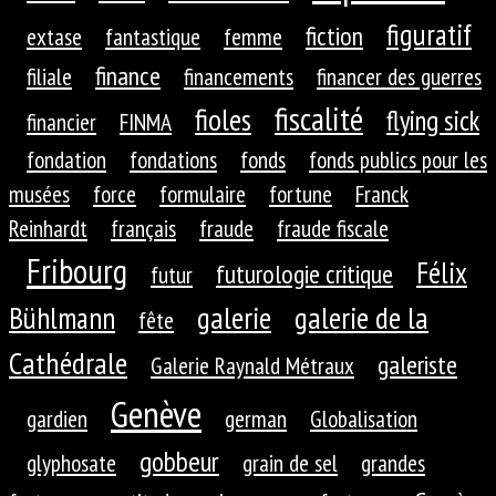
figuratif
fiction
extase
fantastique
femme
finance
filiale
financements
financer des guerres
fiscalité
fioles
flying sick
financier
FINMA
fondation
fondations
fonds
fonds publics pour les
musées
force
formulaire
fortune
Franck
Reinhardt
français
fraude
fraude fiscale
Fribourg
Félix
futurologie critique
futur
galerie
galerie de la
Bühlmann
fête
Cathédrale
galeriste
Galerie Raynald Métraux
Genève
gardien
german
Globalisation
gobbeur
glyphosate
grain de sel
grandes