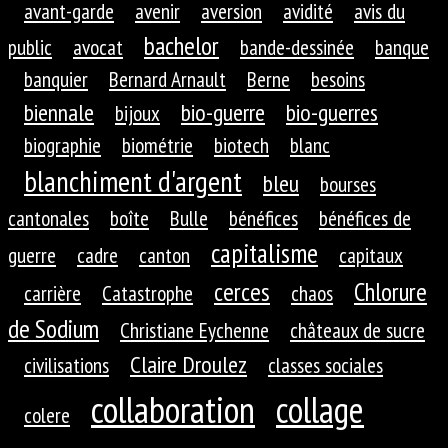
avant-garde
avenir
aversion
avidité
avis du
bachelor
public
avocat
bande-dessinée
banque
banquier
Bernard Arnault
Berne
besoins
biennale
bio-guerre
bio-guerres
bijoux
biographie
biométrie
biotech
blanc
blanchiment d'argent
bleu
bourses
cantonales
boîte
Bulle
bénéfices
bénéfices de
capitalisme
guerre
cadre
canton
capitaux
cerces
Chlorure
carrière
Catastrophe
chaos
de Sodium
Christiane Eychenne
châteaux de sucre
Claire Droulez
civilisations
classes sociales
collaboration
collage
colere