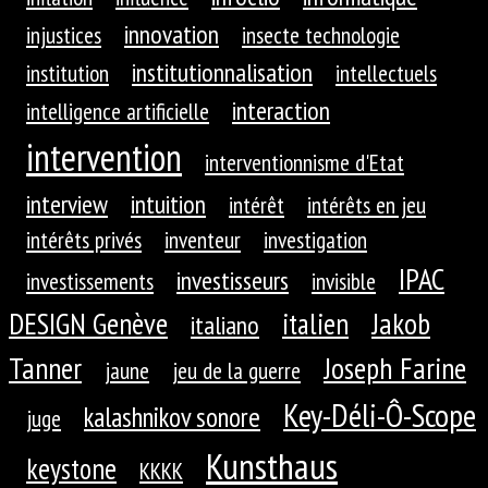
innovation
injustices
insecte technologie
institutionnalisation
institution
intellectuels
interaction
intelligence artificielle
intervention
interventionnisme d'Etat
interview
intuition
intérêt
intérêts en jeu
intérêts privés
inventeur
investigation
IPAC
investisseurs
investissements
invisible
DESIGN Genève
Jakob
italien
italiano
Tanner
Joseph Farine
jaune
jeu de la guerre
Key-Déli-Ô-Scope
kalashnikov sonore
juge
Kunsthaus
keystone
KKKK