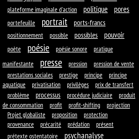
politique
pores
plateforme imaginale d'action
portrait
ports-francs
portefeuille
pouvoir
possibles
positionnement
possible
poésie
poète
poésie sonore
pratique
presse
manifestante
pression
pression de vente
prestations sociales
prestige
principe
principe
aquatique
privatisation
privilèges
prix de transfert
processus
problème
procédure judiciaire
produit
de consommation
profit
profit-shifting
projection
Projet globaliste
proposition
protection
provenance
précarité
prédation
présent
psychanalyse
prétexte ostentatoire