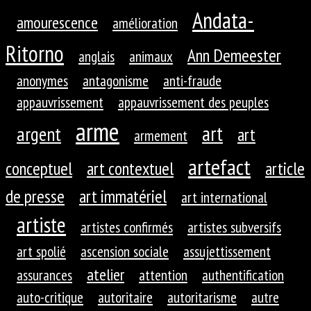
Andata-
amourescence
amélioration
Ritorno
Ann Demeester
anglais
animaux
anonymes
antagonisme
anti-fraude
appauvrissement
appauvrissement des peuples
arme
art
argent
art
armement
artefact
conceptuel
art contextuel
article
de presse
art immatériel
art international
artiste
artistes confirmés
artistes subversifs
art spolié
ascension sociale
assujettissement
atelier
assurances
attention
authentification
auto-critique
autoritaire
autoritarisme
autre