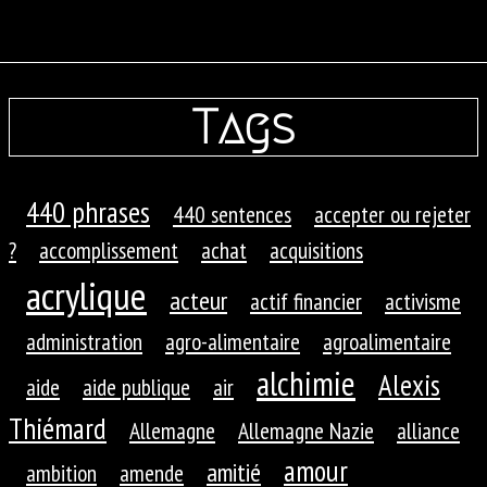
Tags
440 phrases
440 sentences
accepter ou rejeter
?
accomplissement
achat
acquisitions
acrylique
acteur
actif financier
activisme
administration
agro-alimentaire
agroalimentaire
alchimie
Alexis
aide
aide publique
air
Thiémard
Allemagne
Allemagne Nazie
alliance
amour
amitié
ambition
amende