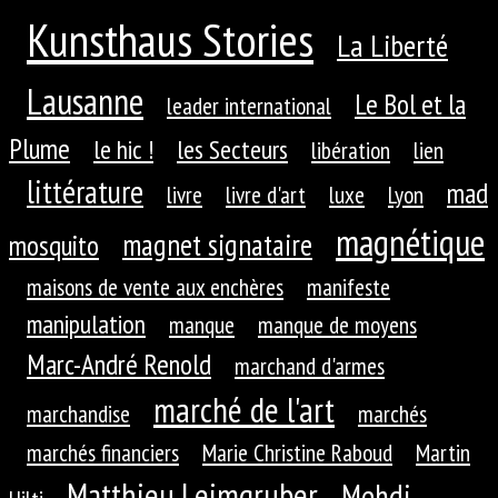
Kunsthaus Stories
La Liberté
Lausanne
Le Bol et la
leader international
Plume
le hic !
les Secteurs
libération
lien
littérature
mad
livre
livre d'art
luxe
Lyon
magnétique
magnet signataire
mosquito
maisons de vente aux enchères
manifeste
manipulation
manque
manque de moyens
Marc-André Renold
marchand d'armes
marché de l'art
marchandise
marchés
marchés financiers
Marie Christine Raboud
Martin
Matthieu Leimgruber
Mehdi