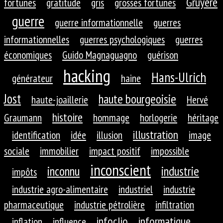
Gruyère
fortunes
gratitude
gris
grosses fortunes
guerre
guerre informationnelle
guerres
informationnelles
guerres psychologiques
guerres
économiques
Guido Magnaguagno
guérison
hacking
Hans-Ulrich
générateur
haine
Jost
haute bourgeoisie
haute-joaillerie
Hervé
histoire
Graumann
hommage
horlogerie
héritage
illustration
identification
idée
illusion
image
sociale
immobilier
impact positif
impossible
inconscient
inconnu
industrie
impôts
industrie agro-alimentaire
industriel
industrie
pharmaceutique
industrie pétrolière
infiltration
infoclio
informatique
inflation
influence