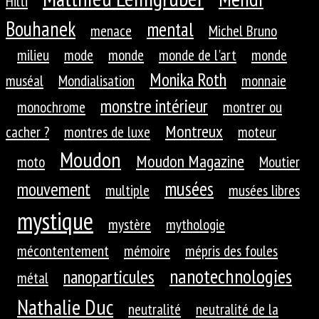
Hilti
Bouhanek
mental
menace
Michel Bruno
milieu
mode
monde
monde de l'art
monde
Monika Roth
muséal
Mondialisation
monnaie
monstre intérieur
monochrome
montrer ou
Montreux
cacher ?
montres de luxe
moteur
Moudon
Moudon Magazine
moto
Moutier
musées
mouvement
multiple
musées libres
mystique
mystère
mythologie
mécontentement
mémoire
mépris des foules
nanotechnologies
nanoparticules
métal
Nathalie Duc
neutralité
neutralité de la