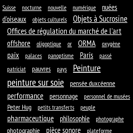
nuées
Suisse
nocturne
nouvelle
numérique
Objets à Sucrosine
d'oiseaux
objets culturels
Offices de régulation du marché de l'art
ORMA
offshore
oligoptique
or
oxygène
paix
Paris
palaces
panoptisme
passé
Peinture
pauvres
patriciat
pays
peinture sur soie
pensée duxcéenne
performance
personnage
personnel de musées
Peter Hug
petits transferts
peuple
pharmaceutique
philosophie
photographe
pièce sonore
photographie
plateforme