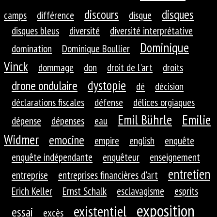
discours
disques
camps
différence
disque
disques bleus
diversité
diversité interprétative
Dominique
domination
Dominique Boullier
Vinck
dommage
don
droit de l'art
droits
dystopie
drone ondulaire
dé
décision
déclarations fiscales
défense
délices orgiaques
Emil Bührle
Emilie
dépense
dépenses
eau
Widmer
emocine
empire
english
enquête
enquête indépendante
enquêteur
enseignement
entretien
entreprise
entreprises financières d'art
Erich Keller
Ernst Schalk
esclavagisme
esprits
exposition
existentiel
essai
excès