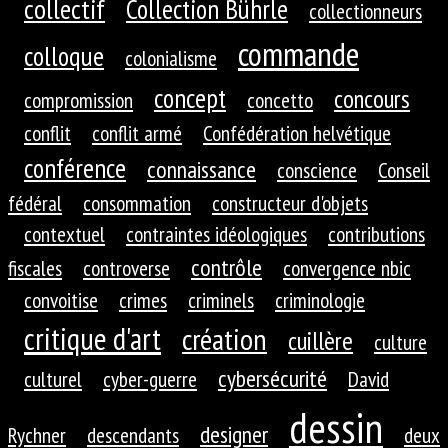
collectif
Collection Bührle
collectionneurs
commande
colloque
colonialisme
concept
concours
compromission
concetto
conflit
conflit armé
Confédération helvétique
conférence
connaissance
conscience
Conseil
fédéral
consommation
constructeur d'objets
contextuel
contraintes idéologiques
contributions
contrôle
fiscales
controverse
convergence nbic
convoitise
crimes
criminels
criminologie
critique d'art
création
cuillère
culture
cybersécurité
culturel
cyber-guerre
David
dessin
designer
Rychner
descendants
deux