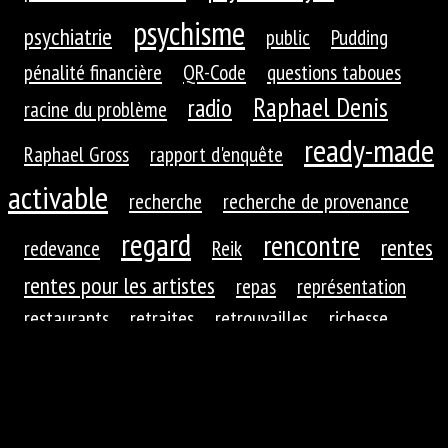
psychisme
psychiatrie
public
Pudding
pénalité financière
QR-Code
questions taboues
Raphael Denis
radio
racine du problème
ready-made
Raphael Gross
rapport d'enquête
activable
recherche
recherche de provenance
regard
rencontre
rentes
redevance
Reik
rentes pour les artistes
repas
représentation
restaurants
retraites
retrouvailles
richesse
roues dentées
roue dentée
rituel
robotique
rupture
réaction
réaction du public
réduction de
réfractions
réflexion
l'autre
régime
régime