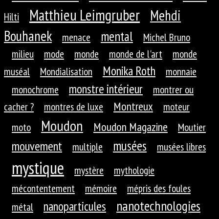
Matthieu Leimgruber
Mehdi
Hilti
Bouhanek
mental
menace
Michel Bruno
milieu
mode
monde
monde de l'art
monde
Monika Roth
muséal
Mondialisation
monnaie
monstre intérieur
monochrome
montrer ou
Montreux
cacher ?
montres de luxe
moteur
Moudon
Moudon Magazine
moto
Moutier
musées
mouvement
multiple
musées libres
mystique
mystère
mythologie
mécontentement
mémoire
mépris des foules
nanotechnologies
nanoparticules
métal