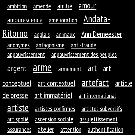
amour
amitié
ambition
amende
Andata-
amourescence
amélioration
Ritorno
Ann Demeester
anglais
animaux
anonymes
antagonisme
anti-fraude
appauvrissement
appauvrissement des peuples
arme
art
argent
art
armement
artefact
conceptuel
art contextuel
article
de presse
art immatériel
art international
artiste
artistes confirmés
artistes subversifs
art spolié
ascension sociale
assujettissement
atelier
assurances
attention
authentification