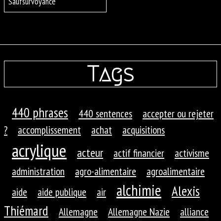
Saufsurvoyance
Tags
440 phrases
440 sentences
accepter ou rejeter
?
accomplissement
achat
acquisitions
acrylique
acteur
actif financier
activisme
administration
agro-alimentaire
agroalimentaire
alchimie
Alexis
aide
aide publique
air
Thiémard
Allemagne
Allemagne Nazie
alliance