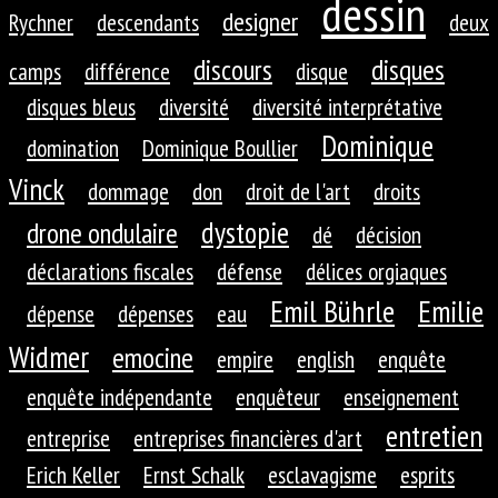
dessin
designer
Rychner
descendants
deux
discours
disques
camps
différence
disque
disques bleus
diversité
diversité interprétative
Dominique
domination
Dominique Boullier
Vinck
dommage
don
droit de l'art
droits
dystopie
drone ondulaire
dé
décision
déclarations fiscales
défense
délices orgiaques
Emil Bührle
Emilie
dépense
dépenses
eau
Widmer
emocine
empire
english
enquête
enquête indépendante
enquêteur
enseignement
entretien
entreprise
entreprises financières d'art
Erich Keller
Ernst Schalk
esclavagisme
esprits