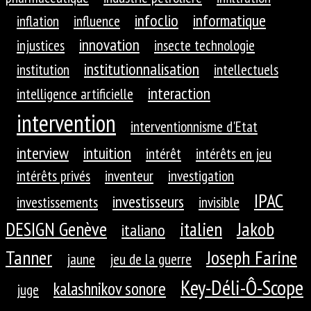
infoclio
informatique
inflation
influence
innovation
injustices
insecte technologie
institutionnalisation
institution
intellectuels
interaction
intelligence artificielle
intervention
interventionnisme d'Etat
interview
intuition
intérêt
intérêts en jeu
intérêts privés
inventeur
investigation
IPAC
investisseurs
investissements
invisible
DESIGN Genève
Jakob
italien
italiano
Tanner
Joseph Farine
jaune
jeu de la guerre
Key-Déli-Ô-Scope
kalashnikov sonore
juge