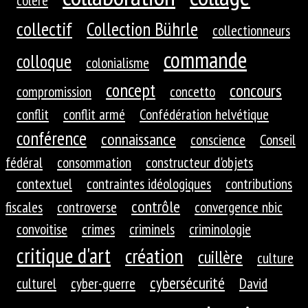
collectif
Collection Bührle
collectionneurs
commande
colloque
colonialisme
concept
concours
compromission
concetto
conflit
conflit armé
Confédération helvétique
conférence
connaissance
conscience
Conseil
fédéral
consommation
constructeur d'objets
contextuel
contraintes idéologiques
contributions
contrôle
fiscales
controverse
convergence nbic
convoitise
crimes
criminels
criminologie
critique d'art
création
cuillère
culture
cybersécurité
culturel
cyber-guerre
David