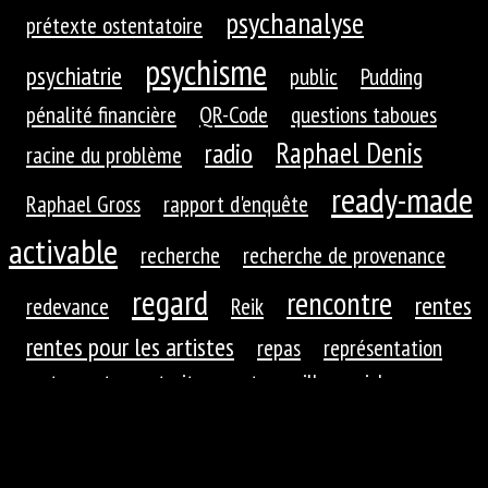
psychanalyse
prétexte ostentatoire
psychisme
psychiatrie
public
Pudding
pénalité financière
QR-Code
questions taboues
Raphael Denis
radio
racine du problème
ready-made
Raphael Gross
rapport d'enquête
activable
recherche
recherche de provenance
regard
rencontre
rentes
redevance
Reik
rentes pour les artistes
repas
représentation
restaurants
retraites
retrouvailles
richesse
roues dentées
roue dentée
rituel
robotique
rupture
réaction
réaction du public
réduction de