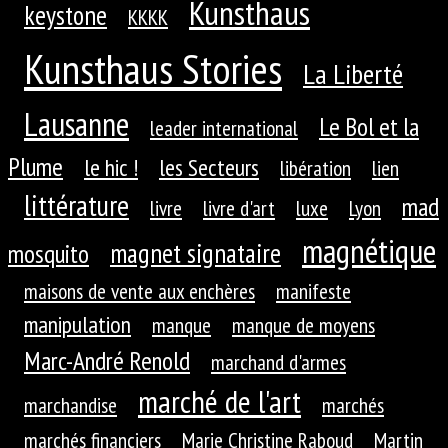
Kunsthaus
keystone
KKKK
Kunsthaus Stories
La Liberté
Lausanne
Le Bol et la
leader international
Plume
le hic !
les Secteurs
libération
lien
littérature
mad
livre
livre d'art
luxe
Lyon
magnétique
magnet signataire
mosquito
maisons de vente aux enchères
manifeste
manipulation
manque
manque de moyens
Marc-André Renold
marchand d'armes
marché de l'art
marchandise
marchés
marchés financiers
Marie Christine Raboud
Martin