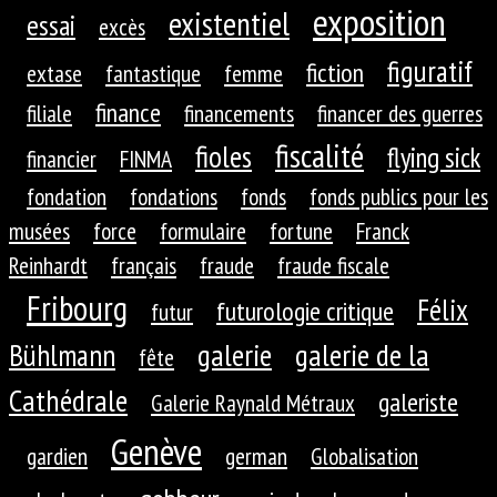
exposition
existentiel
essai
excès
figuratif
fiction
extase
fantastique
femme
finance
filiale
financements
financer des guerres
fiscalité
fioles
flying sick
financier
FINMA
fondation
fondations
fonds
fonds publics pour les
musées
force
formulaire
fortune
Franck
Reinhardt
français
fraude
fraude fiscale
Fribourg
Félix
futurologie critique
futur
galerie
galerie de la
Bühlmann
fête
Cathédrale
galeriste
Galerie Raynald Métraux
Genève
gardien
german
Globalisation