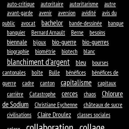
auto-critique
autoritaire
autoritarisme
autre
avant-garde
avenir
aversion
avidité
avis du
bachelor
public
avocat
bande-dessinée
banque
banquier
Bernard Arnault
Berne
besoins
biennale
bio-guerre
bio-guerres
bijoux
biographie
biométrie
biotech
blanc
blanchiment d'argent
bleu
bourses
cantonales
boîte
Bulle
bénéfices
bénéfices de
capitalisme
guerre
cadre
canton
capitaux
cerces
Chlorure
carrière
Catastrophe
chaos
de Sodium
Christiane Eychenne
châteaux de sucre
Claire Droulez
civilisations
classes sociales
collaboration
collage
colere