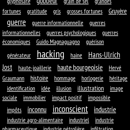
gobbeur
glyphosate
grain de sel
grandes
Gruyère
fortunes
gratitude
gris
grosses fortunes
guerre
guerre informationnelle
guerres
informationnelles
guerres psychologiques
guerres
économiques
Guido Magnaguagno
guérison
hacking
Hans-Ulrich
générateur
haine
Jost
haute bourgeoisie
haute-joaillerie
Hervé
histoire
Graumann
hommage
horlogerie
héritage
illustration
identification
idée
illusion
image
sociale
immobilier
impact positif
impossible
inconscient
inconnu
industrie
impôts
industrie agro-alimentaire
industriel
industrie
pharmaceutique
industrie pétrolière
infiltration